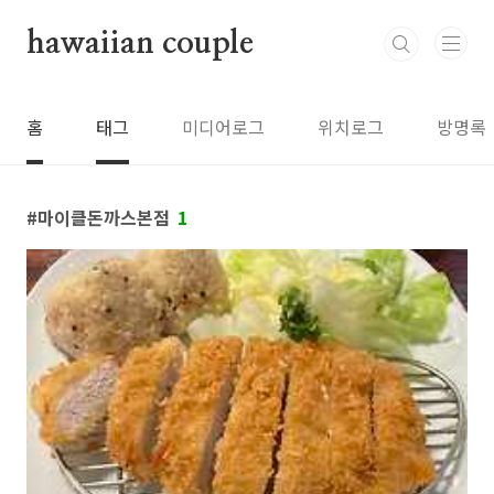
본문 바로가기
hawaiian couple
홈
태그
미디어로그
위치로그
방명록
마이클돈까스본점
1