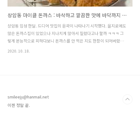
상암동 마이클 돈까스 : 바삭하고 깔끔한 맛에 바닥까지 싹싹싹!
상암동 입성 한달. 드디어 맛집의 윤곽이 나타나기 시작했다. 을지로에도
많은 돈까스집이 있었으나 지나치게 많아서 질렸다고나 할까 ㅋㅋㅋ 그
렇게 본능적으로 피하다보니 돈까스를 안 먹은 지도 한참이 되어버렸다.
촉촉돈까스는 육즙이 많아 촉촉인가 싶어서 시켜볼까 했으나 후기를 보
2020. 10. 18.
니 샐러드 드레싱을 얹어 주는 스타일이라 패스. 처음 왔으니 맨 윗줄에
적힌 메뉴를 시켜보았다. 소스에 찍어 먹는 일식 돈까스 스타일로 유부가
들어간 주먹밥 두 덩어리와 소량의 야채가 함께 나온다. 언제나 밥을 남
기는 스타일인데 저렇게 정성스러운 주먹밥이라니, 먹기도 전에 미안한
마음이 들었다. 이런 밥을 남겨서 죄송합니다... 미리 알았으면 밥을 빼
달라고 했을 텐데요... 라고 생각했으나... 오산이었다. (-.-);;; 고기가
smileejy@hanmail.net
정..
이젠 정말 끝.