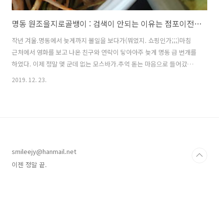
명동 원조을지로골뱅이 : 검색이 안되는 이유는 점포이전 ㅠㅠ
작년 겨울.명동에서 늦게까지 볼일을 보다가(뭐였지. 쇼핑인가;;;)마침
근처에서 영화를 보고 나온 친구와 연락이 닿아아주 늦게 명동 급 번개를
하였다. 이제 정말 몇 군데 없는 모스바가.추억 돋는 마음으로 들어갔으
나 맛없어서 실망 ㅠㅠ내가 변했나 니가 변했나. 친구와 만나 어디를 갈
2019. 12. 23.
까 둘러보는데칼국수, 할머니국수, 충무김밥 말고는 명동에서 가는 곳이
있어야지. 그저 그런,관광객 눈탱이 맞을 법한 호프집을 패스패스 하다가
아빠의 단골집이 눈에 들어왔다. 건물과 건물 사이, 틈새에 지붕을 덮고
문을 연 집. (아빠피셜)문을 열고 들어가니 그 늦은 시간에도아빠 친구분
같은 어르신들이 가득했다.아이고. 집에는 어떻게 가시려고... 밥과 빵과
커피를 함께하던 친구인데장소가 장소다보니 병맥주를 다 시키고 말이
smileejy@hanmail.net
다.안주..
이젠 정말 끝.