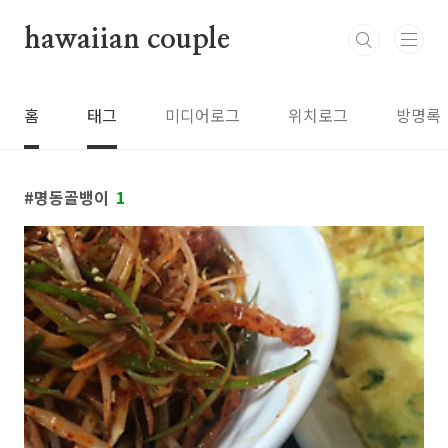
본문 바로가기
hawaiian couple
홈
태그
미디어로그
위치로그
방명록
명동골뱅이
1