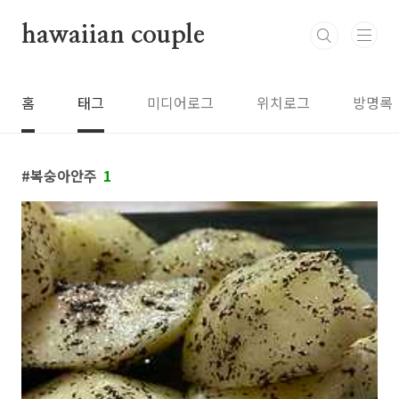
본문 바로가기
hawaiian couple
홈
태그
미디어로그
위치로그
방명록
복숭아안주
1