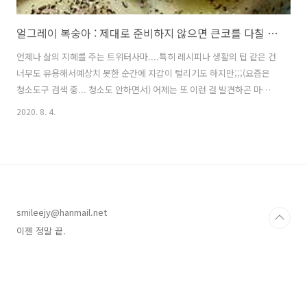
얼그레이 복숭아 : 제대로 준비하지 않으면 큰코를 다칠 것이야!
언제나 삶의 지혜를 주는 트위터사마....특히 레시피나 생활의 팁 같은 건
너무도 유용해서예상치 못한 순간에 지갑이 털리기도 하지만;;;(요즘은
청소도구 검색 중... 청소도 안하면서) 어제는 또 이런 걸 발견하곤 마음
이 심쿵심쿵.왜냐하면 백도도 황도도 아닌, 딱딱이도 말랑이도 아닌애매
2020. 8. 4.
한 복숭아 한 박스가 집에 있기 때문이지!그리고 마침 딱 하나 남은 얼그
레이 티백과 포션 크림 치즈도 생각났지 뭐임. 티백을 붓다가 너무 압도
적인 비주얼이 나와버려서 일시정지하였다.트위터 원작자 분 타래에는
개미 같다는 댓글이 있었는데나는 그냥 흙일세. 으음..... 이거슨 ㅋㅋㅋ
ㅋㅋㅋㅋㅋ입에 넣자마자 기침이 나오는 맛? ㅋㅋㅋㅋㅋ자꾸 먹다보면
얼그레이 향이 느껴지면서 적응이 되긴 하지만그래도 치즈가 없으면 먹
smileejy@hanmail.net
기 힘든 맛...
이젠 정말 끝.