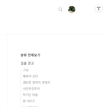
분류 전체보기
길을 걷고
그냥
배워야 산다
겸손한 엄마의 콘텐츠
나만웃김주의
허기진 마음
펜 서비스