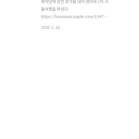
재작년에 잠깐 휴가를 내어 엄마와 1박 서
울여행을 하였다.
https://hawaiiancouple.com/1347?
category=291373 광군절의 광녀 버는
2020. 1. 10.
만큼 쓴다는 말이 딱 맞는 요즘입니다. 옷
도 사고 신발도 사고 외식도 잦아졌어요.
직구도 다시 시작해서 얼마 전에는 성황
당 같은 터키산 러그가 도착했지요. (하늘
이시여.) 자꾸 뭔가 부족한 것 같은 불안..
hawaiiancouple.com 엄마도 나도 이때
의 기억이 너무 좋아서 매년 이렇게 엄마
와 호캉스를 해야지 다짐. 작년에는 10월
에 다녀왔다. 올해는 남산 뷰 갑시다!!! ㅠ
ㅠ 강화도에도 유명한 절이 많다. 친정 근
처에는 전등사가 있고 석모도로 들어가면
보문사가 있다. 기도를 위해 절이든 성당
이든 쉼 없이 다니던 엄마가 여행 이야기
를 꺼..