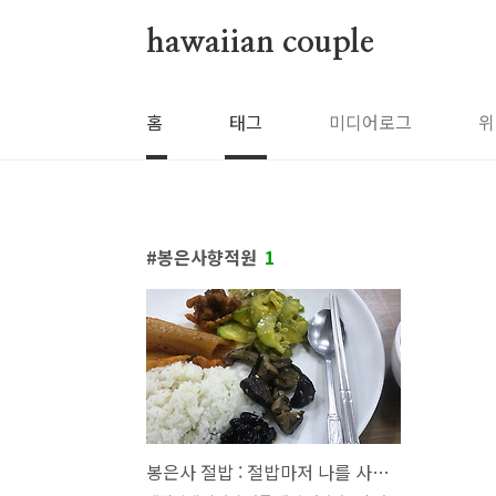
본문 바로가기
hawaiian couple
홈
태그
미디어로그
위
봉은사향적원
1
봉은사 절밥 : 절밥마저 나를 사랑하시니