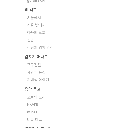
go SBSKAI
밥 먹고
서울에서
서울 밖에서
아빠의 노포
집밥
김팀의 영양 간식
갑자기 떠나고
구구절절
가만히 풍경
기내식 이야기
음악 듣고
오늘의 노래
NAVER
m.net
더블 데크