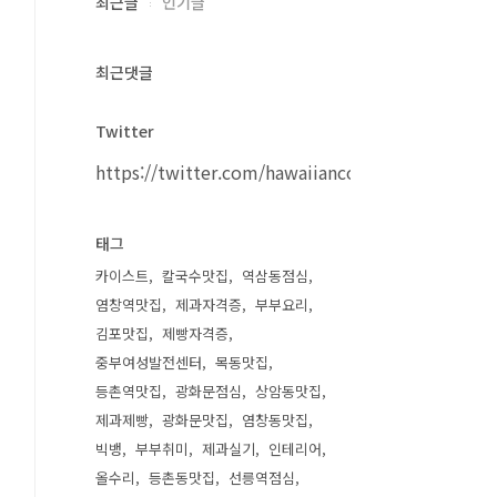
최근글
인기글
최근댓글
Twitter
https://twitter.com/hawaiiancouple
태그
카이스트
칼국수맛집
역삼동점심
염창역맛집
제과자격증
부부요리
김포맛집
제빵자격증
중부여성발전센터
목동맛집
등촌역맛집
광화문점심
상암동맛집
제과제빵
광화문맛집
염창동맛집
빅뱅
부부취미
제과실기
인테리어
올수리
등촌동맛집
선릉역점심