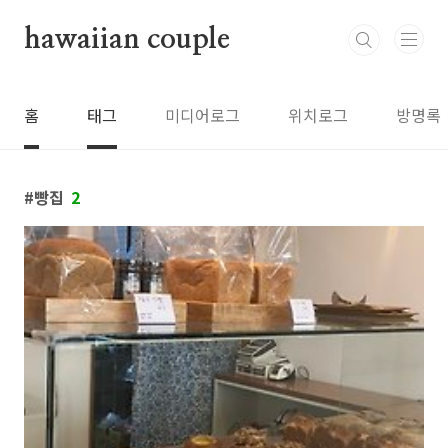
본문 바로가기
hawaiian couple
홈
태그
미디어로그
위치로그
방명록
빵집
2