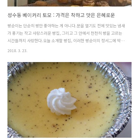
성수동 베이커리 토모 : 가격은 착하고 맛은 은혜로운
빵순이는 단순히 빵만 좋아하는 게 아니다.문을 열기도 전에 맛있는 냄새
가 풍기는 작고 사랑스러운 빵집, 그리고 그 안에서 천천히 빵을 고르는
시간들까지 사랑한다.오늘 소개할 빵집, 이러한 빵순이의 정서;;;에 딱 맞
는 집이다. bakery tomo 02-6465-7778서울 성동구 뚝섬로5길 15 (성
2018. 3. 23.
수동1가 31-17)평일 11:30 - 19:00 / 일요일휴무성수역 4번 출구 성수동
금호아파트와 힐스테이트 사이, 성수공고 근처에 위치해 있다.옆집 재주
식탁도 카레로 유명한 곳. 작고 귀여운 외관. 재주식탁처럼 테라스를 놓
아도 좋을 듯. 정말 딱 요만큼의 공간이다. 그 안에서 주인공 답게 조명을
받고 있는 빵들. 식빵은 그냥 식빵과 잡곡 식빵 두 종류. 샹달프 잼도 같이
판매 중이다. 썰지 않은 것을 기..