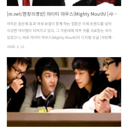
[m.net/한장의명반] 마이티 마우스(Mighty Mouth) [사랑해]
아직은 윤은혜 효과 여성 보컬이 함께 하는 힙합은 이제 트렌드를 넘어
식상한 아이템이 되어가고 있다. 그 가운데에 자꾸 귀를 사로잡는 곡이
있었으니, 바로 마이티 마우스(Mighty Mouth)의 디지털 싱글 [사랑해]
다. 힙합 씬에서 착실하게 인지도를 쌓아온 237 과 Shorry J 의 귀에 쏙
2008. 3. 11.
쏙 들어오는 쉽고 신나는 랩과 달콤한 여성 보컬이 조화가 듣기 좋다. 가
요 프로그램에서 처음 보았을 때는 처음 보는 아가씨가 풋풋하게 잘하네
싶었는데 그녀는 같은 소속사의 JJ 였고(언니도 수고했어!), 원곡의 주인
공은 마이찬 윤은혜란다! 하긴. 베이비복스에 처음 들어왔을 때에도 윤은
혜는 제 몫의 보컬을 충분히 하던 막내였다. 연기자로서의 자질을 의심받
고 악플에 시달리던 아주 잠깐. 그 때에도 '원래 노래 좀 ..