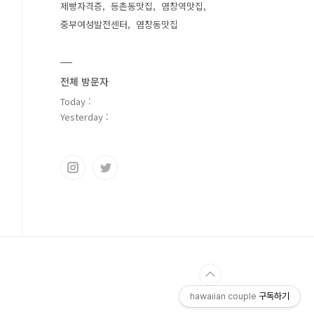
제빵자격증
등촌동맛집
염창역맛집
중부여성발전센터
염창동맛집
전체 방문자
Today :
Yesterday :
hawaiian couple
구독하기