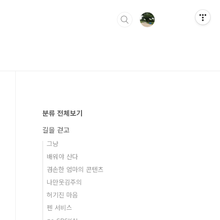
분류 전체보기
길을 걷고
그냥
배워야 산다
겸손한 엄마의 콘텐츠
나만웃김주의
허기진 마음
펜 서비스