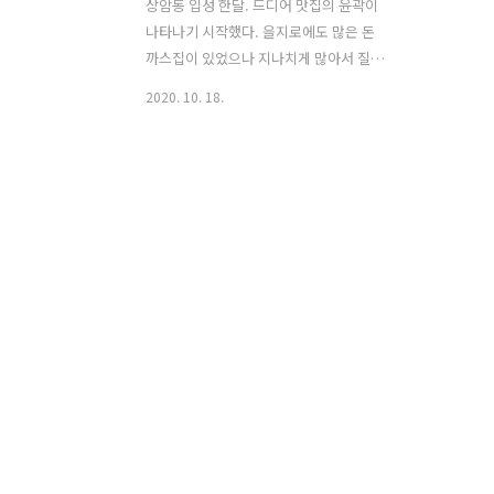
상암동 입성 한달. 드디어 맛집의 윤곽이
나타나기 시작했다. 을지로에도 많은 돈
까스집이 있었으나 지나치게 많아서 질렸
다고나 할까 ㅋㅋㅋ 그렇게 본능적으로
2020. 10. 18.
피하다보니 돈까스를 안 먹은 지도 한참
이 되어버렸다. 촉촉돈까스는 육즙이 많
아 촉촉인가 싶어서 시켜볼까 했으나 후
기를 보니 샐러드 드레싱을 얹어 주는 스
타일이라 패스. 처음 왔으니 맨 윗줄에 적
힌 메뉴를 시켜보았다. 소스에 찍어 먹는
일식 돈까스 스타일로 유부가 들어간 주
먹밥 두 덩어리와 소량의 야채가 함께 나
온다. 언제나 밥을 남기는 스타일인데 저
렇게 정성스러운 주먹밥이라니, 먹기도
전에 미안한 마음이 들었다. 이런 밥을 남
겨서 죄송합니다... 미리 알았으면 밥을
빼 달라고 했을 텐데요... 라고 생각했으
나... 오산이었다. (-.-);;; 고기가 정..