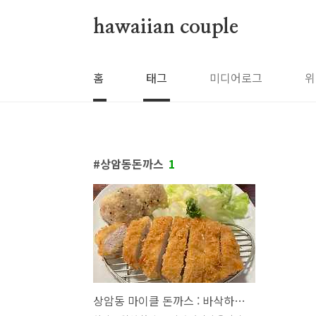
본문 바로가기
hawaiian couple
홈
태그
미디어로그
위
상암동돈까스
1
상암동 마이클 돈까스 : 바삭하고 깔끔한 맛에 바닥까지 싹싹싹!