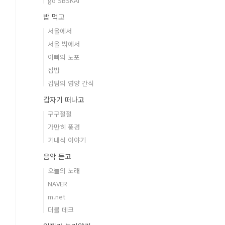
go SBSKAI
밥 먹고
서울에서
서울 밖에서
아빠의 노포
집밥
김팀의 영양 간식
갑자기 떠나고
구구절절
가만히 풍경
기내식 이야기
음악 듣고
오늘의 노래
NAVER
m.net
더블 데크