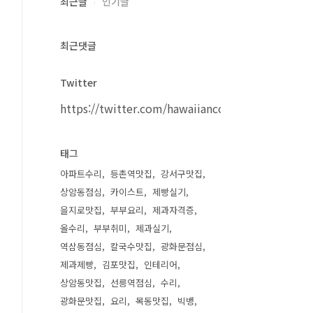
최근글
인기글
최근댓글
Twitter
https://twitter.com/hawaiiancouple
태그
아파트수리
등촌역맛집
강서구맛집
상암동점심
카이스트
제빵실기
을지로맛집
부부요리
제과자격증
올수리
부부취미
제과실기
역삼동점심
칼국수맛집
광화문점심
제과제빵
김포맛집
인테리어
상암동맛집
선릉역점심
수리
광화문맛집
요리
목동맛집
빅뱅