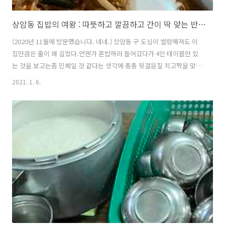
상암동 집밥의 여왕 : 따뜻하고 깔끔하고 간이 딱 맞는 반찬들
(2020년 11월에 방문했습니다. 네네.) 상암동 구 도심이 썰렁해져도 이
집만큼은 줄이 꽤 길었다.언젠가 혼밥하러 들어갔다가 4인 테이블만 있
는 것을 보고는좀 민폐일 것 같다는 생각에 총총 뒷걸음질 치고짝을 맞추
어 다시 방문한 집이다. 2인분 기준,조기 두 마리에 고등어 반 마리, 가자
2021. 1. 6.
미 한 마리, 삼치 한 토막이 들어있다.일단 조기 한 마리씩 가져가 먹고나
머지는 시국이 시국인지라 정교하게는 못 나누고 ㅋㅋ대충 대충 집어 먹
었던 기억. 상차림만 보면 만원에 이 정도 줄 수 있지 싶은데일단 반찬 상
태가 너무 깔끔했고 아침에 금방 해서 내어주신 그 맛이었다.김치는 요때
가 배추 금값일 때라 오이김치, 무김치, 묵은지 볶음이 나왔는데간이 정
말 딱 맞아서 겉절이 시즌에 한 번 더 방문하고 싶었다. 그리고 부엌에..