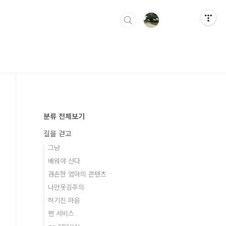
분류 전체보기
길을 걷고
그냥
배워야 산다
겸손한 엄마의 콘텐츠
나만웃김주의
허기진 마음
펜 서비스