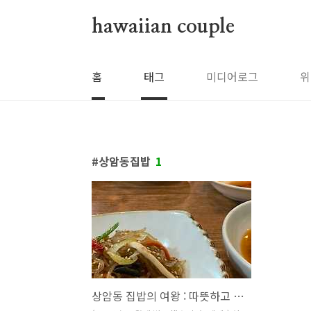
본문 바로가기
hawaiian couple
홈
태그
미디어로그
위
상암동집밥
1
상암동 집밥의 여왕 : 따뜻하고 깔끔하고 간이 딱 맞는 반찬들