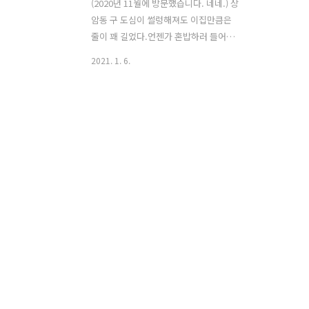
(2020년 11월에 방문했습니다. 네네.) 상
암동 구 도심이 썰렁해져도 이집만큼은
줄이 꽤 길었다.언젠가 혼밥하러 들어갔
다가 4인 테이블만 있는 것을 보고는좀 민
2021. 1. 6.
폐일 것 같다는 생각에 총총 뒷걸음질 치
고짝을 맞추어 다시 방문한 집이다. 2인분
기준,조기 두 마리에 고등어 반 마리, 가자
미 한 마리, 삼치 한 토막이 들어있다.일단
조기 한 마리씩 가져가 먹고나머지는 시
국이 시국인지라 정교하게는 못 나누고
ㅋㅋ대충 대충 집어 먹었던 기억. 상차림
만 보면 만원에 이 정도 줄 수 있지 싶은데
일단 반찬 상태가 너무 깔끔했고 아침에
금방 해서 내어주신 그 맛이었다.김치는
요때가 배추 금값일 때라 오이김치, 무김
치, 묵은지 볶음이 나왔는데간이 정말 딱
맞아서 겉절이 시즌에 한 번 더 방문하고
싶었다. 그리고 부엌에..