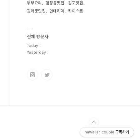
부부요리
염창동맛집
김포맛집
광화문맛집
인테리어
카이스트
전체 방문자
Today :
Yesterday :
hawaiian couple
구독하기