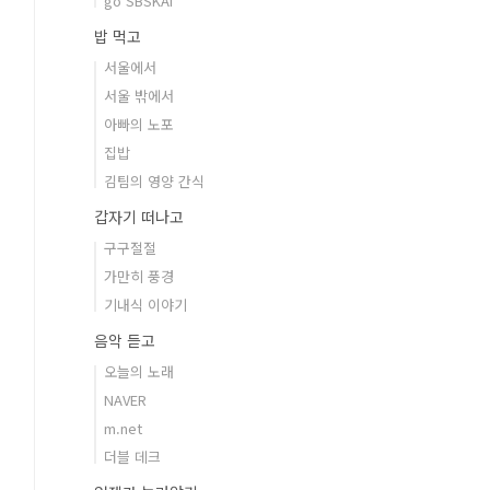
go SBSKAI
밥 먹고
서울에서
서울 밖에서
아빠의 노포
집밥
김팀의 영양 간식
갑자기 떠나고
구구절절
가만히 풍경
기내식 이야기
음악 듣고
오늘의 노래
NAVER
m.net
더블 데크