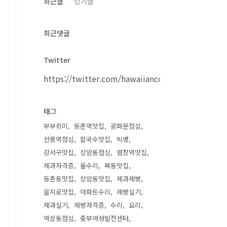
최근글
인기글
최근댓글
Twitter
https://twitter.com/hawaiiancouple
태그
부부취미
등촌역맛집
광화문점심
선릉역점심
칼국수맛집
빅뱅
강서구맛집
상암동점심
염창역맛집
제과자격증
올수리
목동맛집
등촌동맛집
상암동맛집
제과제빵
을지로맛집
아파트수리
제빵실기
제과실기
제빵자격증
수리
요리
역삼동점심
중부여성발전센터