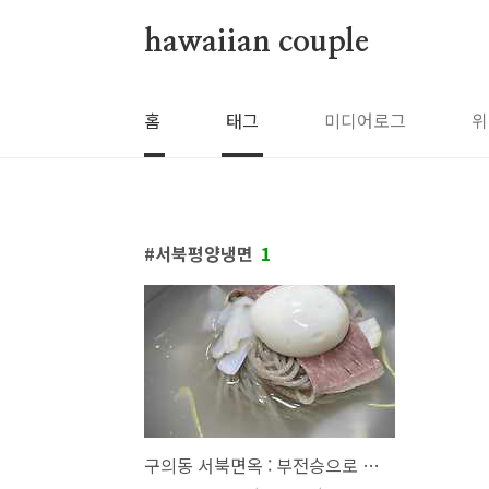
본문 바로가기
hawaiian couple
홈
태그
미디어로그
위
서북평양냉면
1
구의동 서북면옥 : 부전승으로 결승에 진출합니다. 브라보!