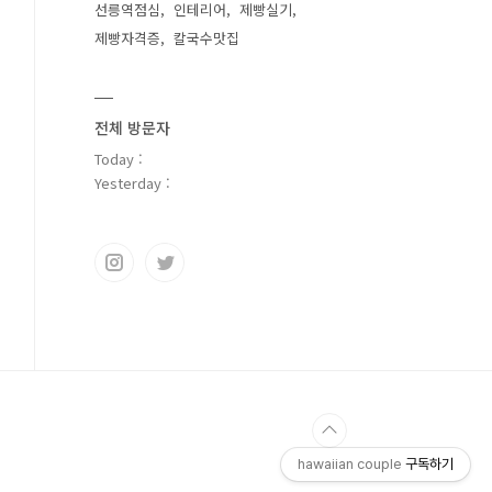
선릉역점심
인테리어
제빵실기
제빵자격증
칼국수맛집
전체 방문자
Today :
Yesterday :
hawaiian couple
구독하기