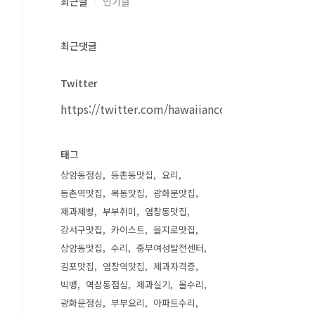
최근글
인기글
최근댓글
Twitter
https://twitter.com/hawaiiancouple
태그
상암동점심
등촌동맛집
요리
등촌역맛집
목동맛집
광화문맛집
제과제빵
부부취미
염창동맛집
강서구맛집
카이스트
을지로맛집
상암동맛집
수리
중부여성발전센터
김포맛집
염창역맛집
제과자격증
빅뱅
역삼동점심
제과실기
올수리
광화문점심
부부요리
아파트수리