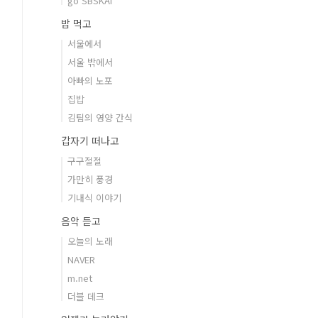
go SBSKAI
밥 먹고
서울에서
서울 밖에서
아빠의 노포
집밥
김팀의 영양 간식
갑자기 떠나고
구구절절
가만히 풍경
기내식 이야기
음악 듣고
오늘의 노래
NAVER
m.net
더블 데크