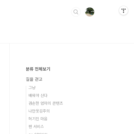
분류 전체보기
길을 걷고
그냥
배워야 산다
겸손한 엄마의 콘텐츠
나만웃김주의
허기진 마음
펜 서비스