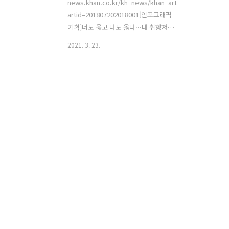
news.khan.co.kr/kh_news/khan_art_view.html?
artid=201807202018001[인포그래픽
기획]너도 옳고 나도 옳다···내 취향저격
평양냉면 찾기여기를 클릭! 내 취향에 꼭
2021. 3. 23.
맞는 평양냉면집을 찾아보세요 평양냉면
은 ‘여정’이다. 북의 냉면이 남
으...news.khan.co.kr 이거 말고도 서울
시내 냉면지도 등등을 보면 중구에서 우
측으로 뚝 떨어진 곳에 늘 이 집이 표시되
어 있었다. 동쪽 동네에 아무런 연고가 없
는지라 찾아갈 생각도 못했던 곳. 여기 말
고도 맛난 집이 워낙 많아 못 가본 아쉬움
은 딱히 없었다. 그러던 어느 날, 나의 슈
피팅 전도는 엄마에게도 여지없이 이어졌
고 양발 모두 심한 무지외반증으로 고생
하던 엄마는 생로병사의 비밀에서 이런
검사 보았다며 반색! 다..