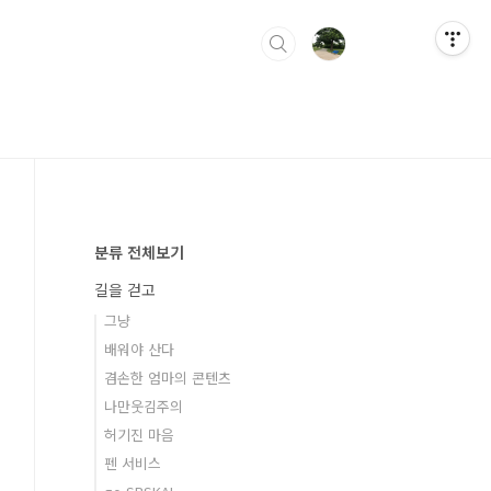
분류 전체보기
길을 걷고
그냥
배워야 산다
겸손한 엄마의 콘텐츠
나만웃김주의
허기진 마음
펜 서비스