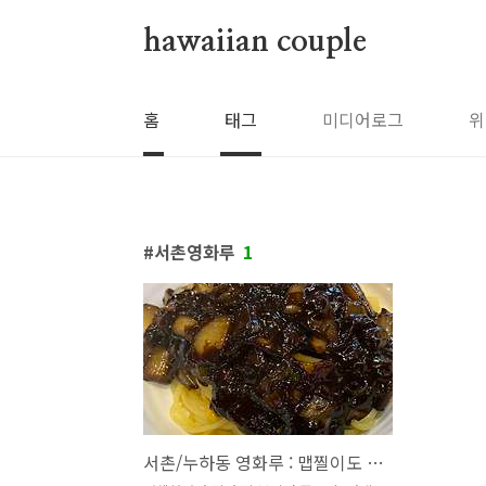
본문 바로가기
hawaiian couple
홈
태그
미디어로그
위
서촌영화루
1
서촌/누하동 영화루 : 맵찔이도 그리워하는 중독성갑 고추간짜장