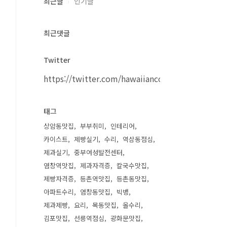
최근글
인기글
최근댓글
Twitter
https://twitter.com/hawaiiancouple
태그
상암동맛집
부부취미
인테리어
카이스트
제빵실기
수리
역삼동점심
제과실기
중부여성발전센터
염창역맛집
제과자격증
칼국수맛집
제빵자격증
등촌역맛집
등촌동맛집
아파트수리
염창동맛집
빅뱅
제과제빵
요리
목동맛집
올수리
김포맛집
선릉역점심
광화문맛집