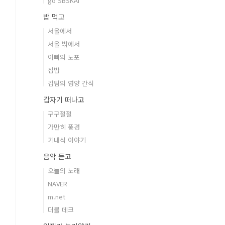
go SBSKAI
밥 먹고
서울에서
서울 밖에서
아빠의 노포
집밥
김팀의 영양 간식
갑자기 떠나고
구구절절
가만히 풍경
기내식 이야기
음악 듣고
오늘의 노래
NAVER
m.net
더블 데크