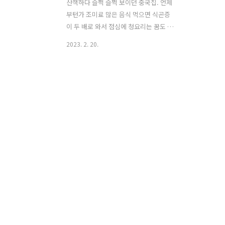
산책하다 슬쩍 슬쩍 보이던 중국집. 언제
부턴가 조미료 많은 음식 먹으면 식곤증
이 두 배로 와서 점심에 청요리는 꿈도 못
꾸고 있었는데 어느 날 갑자기 여럿이서
2023. 2. 20.
갈 일이 생겨 우루루 방문해 보았다. 모여
앉으려면 중국집이지!!! 하면서 갔는데 작
년 기준 월요일인가 화요일인가 휴무였는
데 검색해보니 휴무 표시가 없네;;; 여튼
함 체크하고 방문하십쇼! 그리고 며칠 뒤
재방문 이날은 천천히 음미할 여유가 없
어서 겁나 매운데 맛있네! 나 매운거 못먹
는데 이상하게 맛있네! 이 정도의 감상만
남긴 채 우루루 복귀
https://naver.me/x7vSBMxZ 착한커
피공장 : 네이버 방문자리뷰 730 · 블로
그리뷰 45 m.place.naver.com 그리고
주말에 김팀을 데리고 재방문. 아, 이번에
도 놀라운 맛이었다..