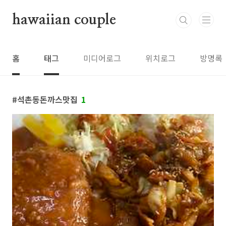
본문 바로가기
hawaiian couple
홈
태그
미디어로그
위치로그
방명록
석촌동돈까스맛집
1