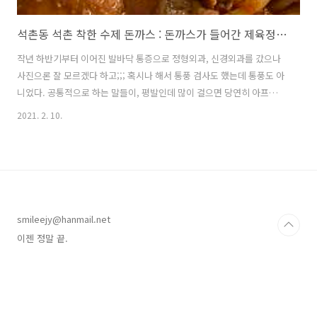
석촌동 석촌 착한 수제 돈까스 : 돈까스가 들어간 제육정식이라니!
작년 하반기부터 이어진 발바닥 통증으로 정형외과, 신경외과를 갔으나
사진으론 잘 모르겠다 하고;;; 혹시나 해서 통풍 검사도 했는데 통풍도 아
니었다. 공통적으로 하는 말들이, 평발인데 많이 걸으면 당연히 아프죠.
;;;;;; 발은 아픈데 약은 없고, 나는 매일 걸어야 하고, 그렇다면 결론은 신
2021. 2. 10.
발! (오예) 우연히 알게된 발분석(슈피팅) 서비스가 만족스러워 집에 있는
왕발도 데려가기로 결심! 새 신 사주면 좋아할 줄 알았는데 멀어서 싫다,
눈탱이 싫다며(거참 너무 확신하네 ㅠㅠ) 의외로 강하게 저항하는 것이
다. 시내에 갈 일이 있던 어느 주말, 몰래 사사삭 예약을 하고 (300 많이
요!) 그 근처 식당으로 토끼몰이하듯 몰고 갔다. 이 근처에 기사식당이 있
는데...기사식당 좋아! 돈까스도 있어?응. 돈까스로..
smileejy@hanmail.net
이젠 정말 끝.