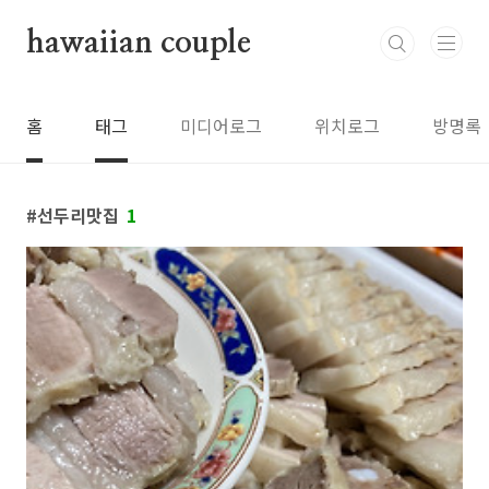
본문 바로가기
hawaiian couple
홈
태그
미디어로그
위치로그
방명록
선두리맛집
1