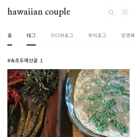
본문 바로가기
hawaiian couple
홈
태그
미디어로그
위치로그
방명록
속초두메산골
1