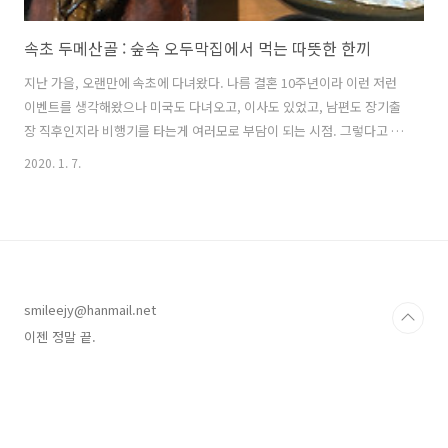
속초 두메산골 : 숲속 오두막집에서 먹는 따뜻한 한끼
지난 가을, 오랜만에 속초에 다녀왔다. 나름 결혼 10주년이라 이런 저런
이벤트를 생각해왔으나 미국도 다녀오고, 이사도 있었고, 남편도 장기출
장 직후인지라 비행기를 타는게 여러모로 부담이 되는 시점. 그렇다고 집
에서 쉬자니 이사 후 뒤치닥거리가 자꾸 눈에 들어오고 ㅠㅠ 그렇다면 호
2020. 1. 7.
캉스로구나! 그러나 호텔에서 야구만 보는 내 모습이 너무 그려졌던지;;;
남편은 일단 서울을 벗어나자고 했다. 그렇다. 포스트 시즌이었다. (우석
아우석아 ㅠㅠㅠ) 양양고속도로도 뚫렸다는데 속초나 가볼까? (어머 어
제 뚫린 줄;;;) 오랜만에 김포-서울 구간이 아닌 새로운 고속도로를 달리
니 기분이가 좋아졌다. 자, 그렇다면 첫 끼는 무엇? 황태해장국집 검색해
줘 와우. 드디어 나왔다. 육고기 러버 남편이 유일하게 먹는 생선국;;;..
smileejy@hanmail.net
이젠 정말 끝.