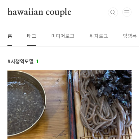
본문 바로가기
hawaiian couple
홈
태그
미디어로그
위치로그
방명록
시청역모밀
1