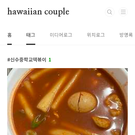
본문 바로가기
hawaiian couple
홈
태그
미디어로그
위치로그
방명록
신수중학교떡볶이
1