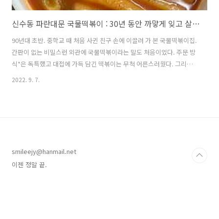
신수동 파란대문 국물떡볶이 : 30년 동안 까맣게 잊고 살았던 맛! 여기까지 품어야 떡볶이 박사 인정!
90년대 초반. 중학교 때 처음 사귄 친구 손에 이끌려 가 본 국물떡볶이집.
간판이 없는 비밀스런 외관에 국물떡볶이라는 말도 처음이었다. 주문 방
식*은 독특했고 대접에 가득 담긴 떡볶이는 무척 어른스러웠다. 그리고
그 맛은 더 어른스러워서 깜짝 놀랐지만 아까운 내 용돈 날릴 수 없고 처
2022. 9. 7.
음 다가온 친구를 실망시킬 수 없어서 꾸역꾸역 다 먹고 나온 기억. *주문
방식 금액, 계란 수, 오뎅 개수를 순서대로 외친다. 예를 들면 이런 느낌.
오백에 하나 반반이요. (계란 1개, 오뎅과 떡 1:1 비율로 오백원어치) 삼
백에 다섯개요. (오뎅 다섯 조각에 나머지는 다 떡으로 해서 삼백원어치)
오백에 하나에 떡만 주세요. (계란 1개, 나머지 떡으로 해서 오백원어치)
떡이 백원에 몇개였는지 기억이 가물가물하지만 배고..
smileejy@hanmail.net
이젠 정말 끝.