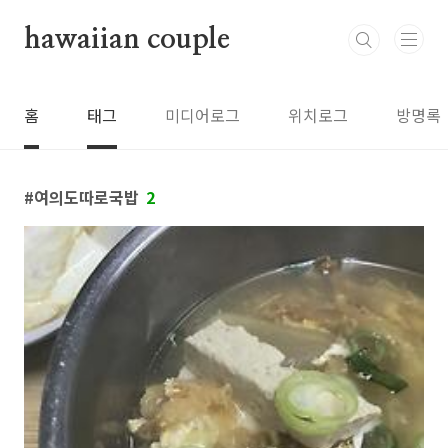
본문 바로가기
hawaiian couple
홈
태그
미디어로그
위치로그
방명록
여의도따로국밥
2