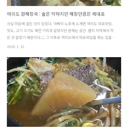
여의도 원해장국 : 술은 약하지만 해장만큼은 제대로
사실 마음에 걸린 것이 있었다. 아빠의 노포에 소개한 여의도 따로국밥.
맛도, 고기 크기도 예전 기억과 같았지만 문제는 공간. 왠지 지하에서 먹
은 것 같았기 때문이다;;;; 그 이후로 여의도에서 따로국밥을 파는 집을
샅샅이 뒤졌다. 그리고 이곳을 찾아냈다. 꽤 넓은 실내였는데 양쪽 벽 테
2020. 1. 31.
이블마다 어르신들이 술잔을 기울이고 계셔서 메뉴판 사진은 못찍고 급
히 검색을 통해 메뉴판 이미지를 찾았다. 그렇다. 메뉴판을 찍는 이유는
포스팅 때문도 있지만 내가 눈이 잘 안보여서...(쿨럭쿨럭) 소고기따로국
이라는 말도 너무 예쁘고 (응) 가격도 너무 착한데다 후라이 500원이라니
요!!! (아니야) 이런 곳에서 카드계산 하려면 많이 먹어야지 하는 마음에
(아니야) 후라이 두 개를 호쾌하게 추가했다. (아니야!!!) 그 ..