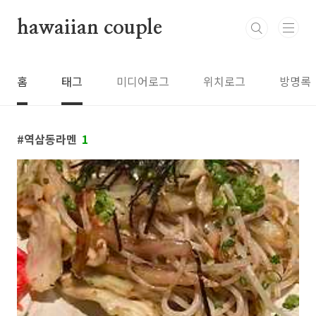
본문 바로가기
hawaiian couple
홈
태그
미디어로그
위치로그
방명록
역삼동라멘
1