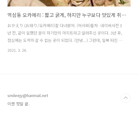
역삼동 오카에리 : 짧고 굵게, 하지만 누구보다 맛있게 취해봅시다.
おかえり (お帰り/오카에리)잘 다녀왔어. (어서와)출처 : 네이버사전 3
년 전, 같이 일했던 분이 자기만의 아지트라고 알려주신 곳이다. 3년 후,
점심에는 도저히 갈 수 없는 곳이 되었다. (안녕...) 그런데, 일복 터진 여
자답게 크리스마스 이브에 야근을 하고;;; 재택 중이던 남편이 기다리다
2021. 3. 26.
못해 이곳까지 왔다. 크리스마스 이브에, 차를 몰고, 강남을 말이다. 막히
는 올림픽대로를 뚫고 겨우 도착한 그와 오랜만에 접하는 무식한 야근에
얼떨떨한 나. 역삼동 길바닥에서 서로 얼마나 예민한 상태인지 스캔을 시
작했고 둘 다 너무 배가 고파 멀리갈 수 없다는 결론에 이르렀다. 이 근처
에 괜찮은 이자카야가 있는데 아... 차 갖고 와서 술도 못 마시는데... 가
라아게가 지잉짜 맛있고 가자! 대리 부르면 되지. 다..
smileejy@hanmail.net
이젠 정말 끝.