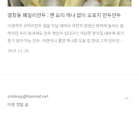
염창동 패밀리만두 : 면 요리 하나 없이 오로지 만두만두
이영자의 코끼리만두 앞을 지날 때마다 여전히 엄청난 화력에 놀라는 중.
하지만 우리 동네에도 만두 명인이 있다구!!! 아담한 분식집 내부에 옹기
종기 앉아 먹는 만두. 라면이나 쫄면 하나쯤 있을 법 한데 그저 만두만두
다. 찐빵도 어쩜 디저트(응?)로 먹기 좋게 딱 두개만! 자, 이제부터 동네
2019. 12. 18.
친구와 함께 만두 먹방 스타트! 등촌동 살 때도 내려서 포장해 가던 집인
데 이제 집에서 가까워져서 주말에 자주 사다 먹는다. 나의 취향은 새우
만두 >>>>> 고기만두 > 김치만두. 늙었는지 김치만두가 너무 매워 ㅋㅋ
ㅋ 씻은 묵은지로 만든 만두가 그리워지는 나이. 그리고 새우만두. 너무
조화롭고 아름다운 맛이니 강추앤쌍따봉! 이날도 꽤 먹었지만;;; 쫄면 한
그릇만 있으면 정줄 놓고 먹겠구나 싶은 곳. 지도에 보이는 망..
smileejy@hanmail.net
이젠 정말 끝.