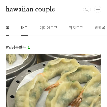
본문 바로가기
hawaiian couple
홈
태그
미디어로그
위치로그
방명록
염창동만두
1