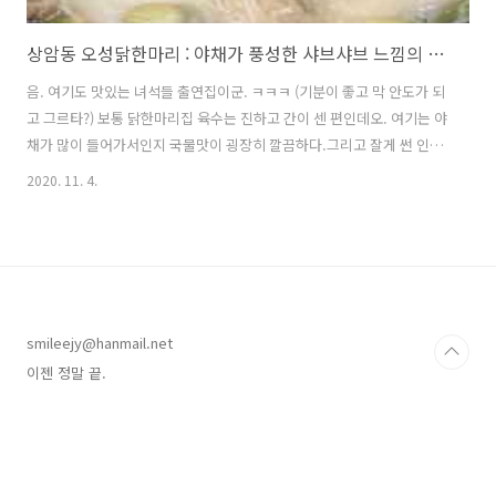
상암동 오성닭한마리 : 야채가 풍성한 샤브샤브 느낌의 닭한마리
음. 여기도 맛있는 녀석들 출연집이군. ㅋㅋㅋ (기분이 좋고 막 안도가 되
고 그르타?) 보통 닭한마리집 육수는 진하고 간이 센 편인데오. 여기는 야
채가 많이 들어가서인지 국물맛이 굉장히 깔끔하다.그리고 잘게 썬 인삼
이 들어가서 건강한 맛이 난다. (한방맛은 아님!)술은 안마셨지만 절로 해
2020. 11. 4.
장이 되는 느낌이랄까. https://place.map.kakao.com/102768477오
성닭한마리서울 마포구 월드컵북로54길 17 사보이시티디엠씨 지하 1층
B109~111호 (상암동 1597)place.map.kakao.com 멈추지 않는 땀과
함께 해장, 허기, 원기회복 등각자에 맞는 보신을 한 뒤다시 일을 하러 총
총 들어간다. 한 시간은 뚝딱이니까요.이젠 정말 끝.
smileejy@hanmail.net
이젠 정말 끝.