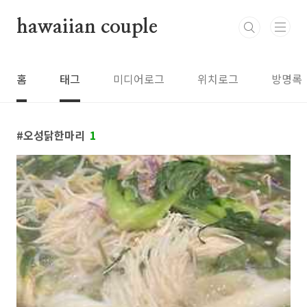
본문 바로가기
hawaiian couple
홈
태그
미디어로그
위치로그
방명록
오성닭한마리
1