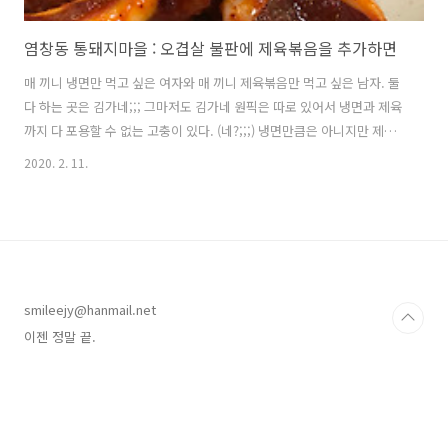
염창동 통돼지마을 : 오겹살 불판에 제육볶음을 추가하면
매 끼니 냉면만 먹고 싶은 여자와 매 끼니 제육볶음만 먹고 싶은 남자. 둘
다 하는 곳은 김가네;;; 그마저도 김가네 원픽은 따로 있어서 냉면과 제육
까지 다 포용할 수 없는 고충이 있다. (네?;;;) 냉면만큼은 아니지만 제육
볶음 또한 전문식당이 중요하다는 것을 깨닫는 요즘. 계기가 되었던 별미
2020. 2. 11.
볶음집을 재방문하면 가장 좋겠지만 평일 저녁의 중년은 집 근처가 최고
라는 게 함정. 맥주도 맘 편히 마실 수 있고, 다 먹으면 얼른 들어가 드라
마도 봐야하거든. 오징어+제육 2인분과 김치찌개를 주문. 아, 벌써부터
입이 짜다. 사이드메뉴가 필요해! 계란말이가 필요해!!! 햄과 오뎅이 나와
서 남편은 한껏 업되었다. 제육만 맛있다면 식권 끊어서 매일 도장찍을
기세. 오징어는 부드럽고 야채는 아삭아삭 고기 양념도 너무 ..
smileejy@hanmail.net
이젠 정말 끝.