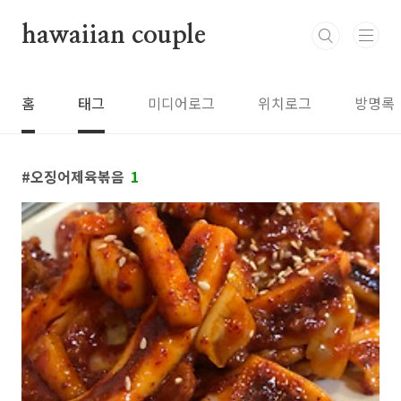
본문 바로가기
hawaiian couple
홈
태그
미디어로그
위치로그
방명록
오징어제육볶음
1