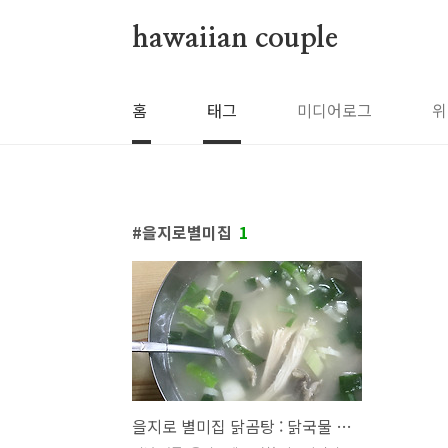
본문 바로가기
hawaiian couple
홈
태그
미디어로그
위
을지로별미집
1
을지로 별미집 닭곰탕 : 닭국물 찾아 삼만리