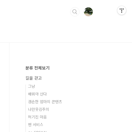
분류 전체보기
길을 걷고
그냥
배워야 산다
겸손한 엄마의 콘텐츠
나만웃김주의
허기진 마음
펜 서비스