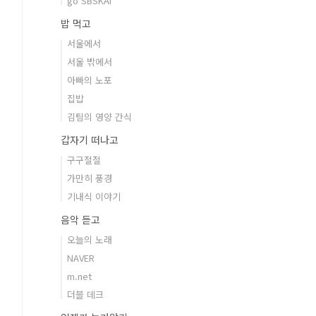
go SBSKAI
밥 먹고
서울에서
서울 밖에서
아빠의 노포
집밥
김팀의 영양 간식
갑자기 떠나고
구구절절
가만히 풍경
기내식 이야기
음악 듣고
오늘의 노래
NAVER
m.net
더블 데크