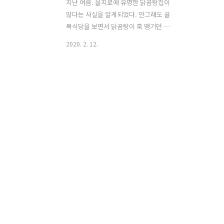
지난 여름. 을지로에 유명한 닭곰탕집이
많다는 사실을 알게되었다. 안그래도 골
목식당을 보면서 닭곰탕이 훅 땡기던 때
라 동대문에서 일하는 동안 몇 군데 가보
2020. 2. 12.
리라 다짐했었다. 을지로 노포들은 시장
을 끼고 있는 곳이 많아서 쉴 때 다같이
훅! 쉰다는 사실을 잊지맙시다! 더운 날씨
에 계속 걷다보니 기운이 쭉 빠져서 고깃
국에 밥이 절실해질 무렵이었다. 가격에
서 이미 압승. 실내포차를 겸하는 곳이라
다양한 메뉴도 눈길을 끌었다. 사이드로
오돌뼈를 살포시 추가. 닭곰탕집에는 늘
마늘 반찬이 있다. 마늘장아찌, 생마늘 아
니면 이렇게 마늘쫑. 근데 또 이게 너무 잘
어울려서 다음날까지 입냄새나도록 집어
먹게 된다. PJ 호텔(구.풍전호텔) 옆길로
올라오면서 말로만 듣던 산수갑산과 LA
갈비 골목을 보았다. 산수갑산의 긴 줄..