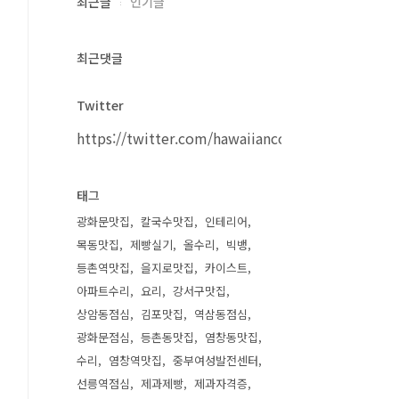
최근글
인기글
최근댓글
Twitter
https://twitter.com/hawaiiancouple
태그
광화문맛집
칼국수맛집
인테리어
목동맛집
제빵실기
올수리
빅뱅
등촌역맛집
을지로맛집
카이스트
아파트수리
요리
강서구맛집
상암동점심
김포맛집
역삼동점심
광화문점심
등촌동맛집
염창동맛집
수리
염창역맛집
중부여성발전센터
선릉역점심
제과제빵
제과자격증