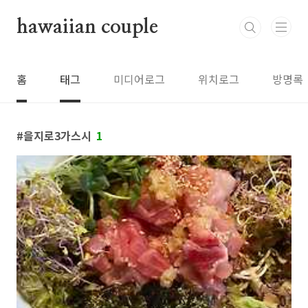
본문 바로가기
hawaiian couple
홈
태그
미디어로그
위치로그
방명록
을지로3가스시
1