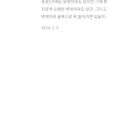
종로5가에는 보령약국도 있지만 그에 못
지않게 오래된 백제약국도 있다. 그리고
백제약국 골목으로 쑥 들어가면 오늘의
맛집이 나오는데... 아빠의 가르침 중에서
2024. 2. 3.
기억에 남는 하나는 술 마실 때 안주를 잘
챙겨먹으라는 것이었다. 사실 이것은 잔
소리도 아니고 염려와도 거리가 먼 술이
셌던 아빠의 소신이며 자랑이었다. 그 중
에서도 늘 이 집에 대한 이야기를 하셨는
데 나는 언제나 한 귀로 흘려들었다. 신촌
과 홍대로도 놀거리가 넘쳐났던 나에게
종로에 있는 정육식당은 안중에도 없었
다. 조금 더 커서 광장시장이 뜨기 시작했
고 시장통 육회 골목에서 파는 육회 한 접
시의 맛도 알게되었다. 아빠는 내가 육회
이야기를 꺼내자 다시 이곳을 열심히 추
천하였지만 불야성의 광장시장을 두고 건
너편 불 꺼진 골목 안으로 들어가고 싶지
않..