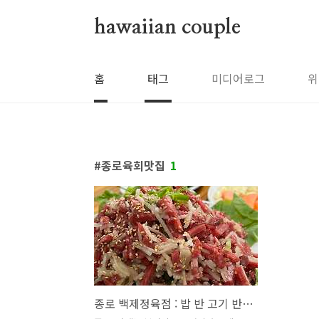
본문 바로가기
hawaiian couple
홈
태그
미디어로그
위
종로육회맛집
1
종로 백제정육점 : 밥 반 고기 반의 육회비빔밥을 원하신다면