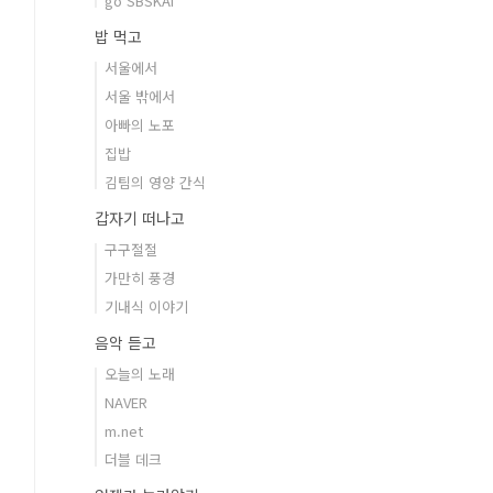
go SBSKAI
밥 먹고
서울에서
서울 밖에서
아빠의 노포
집밥
김팀의 영양 간식
갑자기 떠나고
구구절절
가만히 풍경
기내식 이야기
음악 듣고
오늘의 노래
NAVER
m.net
더블 데크