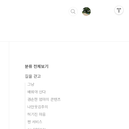
분류 전체보기
길을 걷고
그냥
배워야 산다
겸손한 엄마의 콘텐츠
나만웃김주의
허기진 마음
펜 서비스