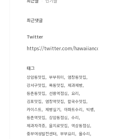
최근글
인기글
최근댓글
Twitter
https://twitter.com/hawaiiancouple
태그
상암동맛집
부부취미
염창동맛집
강서구맛집
목동맛집
제과제빵
등촌동맛집
선릉역점심
요리
김포맛집
염창역맛집
칼국수맛집
카이스트
제빵실기
아파트수리
빅뱅
등촌역맛집
상암동점심
수리
제과자격증
을지로맛집
역삼동점심
중부여성발전센터
부부요리
올수리