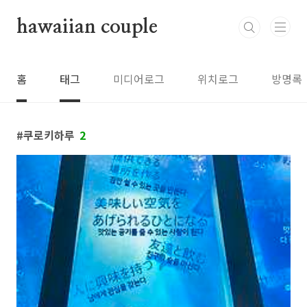
본문 바로가기
hawaiian couple
홈
태그
미디어로그
위치로그
방명록
쿠로키하루
2