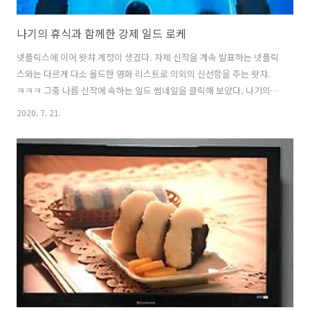
나기의 휴식과 함께한 강제 일드 로케
넷플릭스에 이어 왓챠 계정이 생겼다. 자체 신작을 계속 발표하는 넷플릭
스와는 다르게 다소 올드한 영화 리스트로 의외의 신선함을 주는 왓챠.
ㅋㅋㅋ 그중 나름 신작에 속하는 일드 썸네일을 클릭해 보았다. 나기의
휴식 凪のお暇 なぎのおいとま 나기노오이토마 なぎ [凪] 1. 바람이
2020. 7. 21.
멎고 물결이 잔잔해짐. *한자사전에서는 '그칠 지'로 나오지만, 국내에서
는 거의 쓰이지 않는 일본 고유 한자. 나기는 여주인공 이름으로 위와 같
은 뜻을 지녔다. 아, 이름부터 성격이 유추되지 않는가. ㅠㅠ (착하고 성
실하며 거절 못하고 당연히 호구흑흑 ㅠㅠ) いとま [暇] 1. 틈; 짬. 2. 쉼;
휴가; 말미. 3. 해고시킴; 또, 이혼함. 4. 작별함; 물러감. 틈 가, 겨를 가
(暇) 자는 일본에서 히마, 이토마 두 가지로 많이..