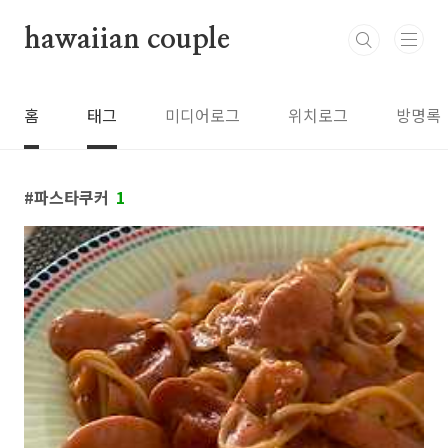
본문 바로가기
hawaiian couple
홈
태그
미디어로그
위치로그
방명록
파스타쿠커
1