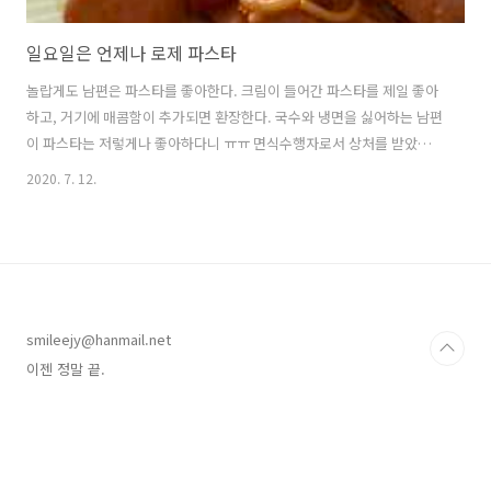
일요일은 언제나 로제 파스타
놀랍게도 남편은 파스타를 좋아한다. 크림이 들어간 파스타를 제일 좋아
하고, 거기에 매콤함이 추가되면 환장한다. 국수와 냉면을 싫어하는 남편
이 파스타는 저렇게나 좋아하다니 ㅠㅠ 면식수행자로서 상처를 받았지
만 숱한 고행의 시간과 함께 그쯤이야 극뽀옥. 이사를 오면서 화구가 1구
2020. 7. 12.
로 줄었다. 1구로 뭘 제대로 해먹겠는가 싶었지만 의외로 가스레인지를
대신할 열원과 쿠커는 넘쳐났다;;; 하지만 파스타만큼은 화구 두 개가 절
실... 면을 대신 삶아줄 아이는 마땅한 게 없었다. 그럼에도 불구하고 짜
파게티를 끓이듯 파스타와 함께하는 주말은 계속된다. 오히려 이사오고
나서 더 자주 만들어 먹는 듯... 그 이유를 공개합니다! 500미리 생크림
기준으로 삼등분하여 얼려놓으면 로제파스타 만들 때 매우 편리! (맛은
smileejy@hanmail.net
생크림 그..
이젠 정말 끝.