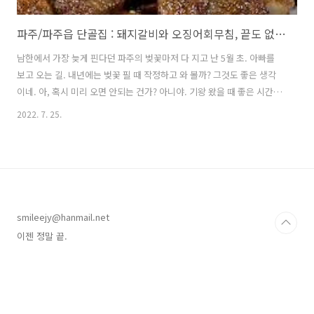
파주/파주읍 단골집 : 돼지갈비와 오징어회무침, 끝도 없이 먹어봐요.
남한에서 가장 늦게 핀다던 파주의 벚꽃마저 다 지고 난 5월 초. 아빠를
보고 오는 길. 내년에는 벚꽃 필 때 작정하고 와 볼까? 그것도 좋은 생각
이네. 아, 혹시 미리 오면 안되는 건가? 아니야. 기왕 왔을 때 좋은 시간
더 보내고 가면 그게 더 좋은 거지. 그래서 내년에는 2주 앞당겨서 전 대
2022. 7. 25.
신 김밥을 들고 오기로 했다. 기깔나게 준비해서 올테니 기대하시라구요!
https://place.map.kakao.com/9736044 단골집 경기 파주시 파주읍
연풍초교길 81 (파주읍 연풍리 278-53) place.map.kakao.com
https://naver.me/Gyeyp2kb 단골집 : 네이버 방문자리뷰 388 · 블
로그리뷰 109 m.place.naver.com 아빠가 계신 곳은 파주 최북단이
어..
smileejy@hanmail.net
이젠 정말 끝.