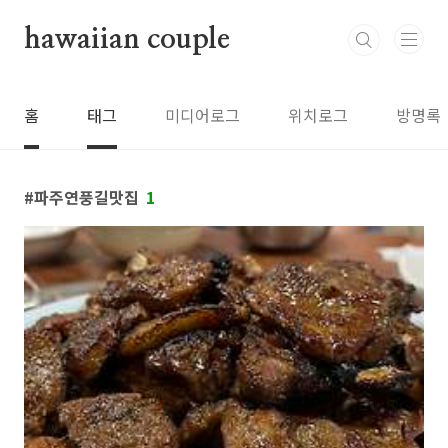
본문 바로가기
hawaiian couple
홈
태그
미디어로그
위치로그
방명록
파주연풍길맛집
1