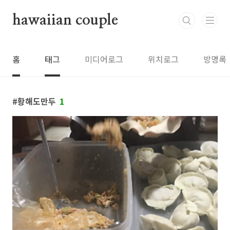
본문 바로가기
hawaiian couple
홈
태그
미디어로그
위치로그
방명록
황해도만두
1