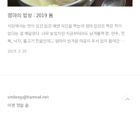
엄마의 밥상 : 2019 봄
식당에서는 맛이 있건 없건 매번 사진을 찍는데 엄마 밥상은 찍은 적이
없다는 걸 깨달았다. 너무 늦었지만 지금부터라도 남겨볼까 함. 만두, 전
복, 낙지, 불고기 전골인데;;; 엄마의 반가운 마음이 두서 없이 들어간 것
같아서 볼 때마다 뭉클해진다. 좋아하는 고구마순도 언제나 말려서 철마
2019. 3. 20.
다 해주시고 호박까지는 볶을 시간이 없어 언젠가부터 데쳐서 나온다. ㅋ
ㅋ (그래도 맛있는 시골 호박) 오른쪽 끝에 푸른 김치는 강화 순무의 어린
잎으로 만든 열무김치로 순무김치보다 더 귀하고 매력적인 음식. 맨 위의
고추장 찌개는 우리집 시그니처 메뉴. 남편이 처음 우리 집에서 밥을 먹
은 날 수많은 반찬을 제치고 저 찌개에만 밥을 두 공기 먹었다. 엄마는 이
게 무슨 일인가 당황해하고, 할머니는 그 모습을 마음에 들어했다. ..
smileejy@hanmail.net
이젠 정말 끝.