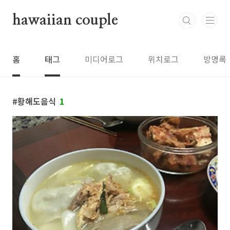
본문 바로가기
hawaiian couple
홈
태그
미디어로그
위치로그
방명록
황해도음식
1