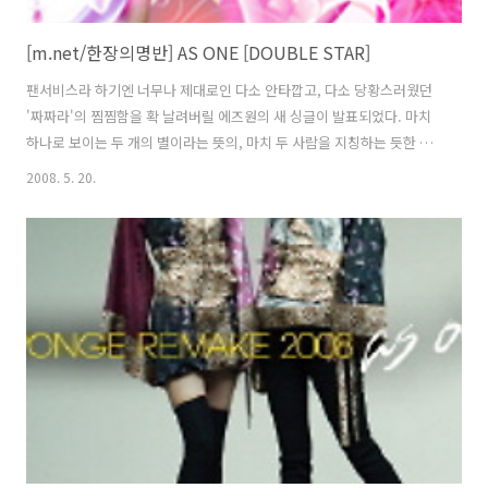
[m.net/한장의명반] AS ONE [DOUBLE STAR]
팬서비스라 하기엔 너무나 제대로인 다소 안타깝고, 다소 당황스러웠던
'짜짜라'의 찜찜함을 확 날려버릴 에즈원의 새 싱글이 발표되었다. 마치
하나로 보이는 두 개의 별이라는 뜻의, 마치 두 사람을 지칭하는 듯한 멋
진 타이틀 DOUBLE STAR 라는 이름으로... 기사에서는 '데뷔 9년만의
2008. 5. 20.
댄스 도전'이라 하고, 그녀들은 '하나의 팬서비스'로 봐 달라 하지만, 사
실 에즈원의 댄스곡은 조금도 어색하게 느껴지지 않는다. 라디오에서 딱
1분만 들어도 알 수 있는 친화력과 발랄함은 물론, 어느 장르에도 어울릴
듯한 팔색조 보컬까지. 오히려 알앤비 한 장르로 이만큼 자리를 지켜온
것이 기적이라는 생각마저 든다. 사실 앨범 전 트랙 다 들어보면 꼭 알앤
비만 고집하는 건 아니라는 사실은 금세 알 수 있겠지만 말이다. ..