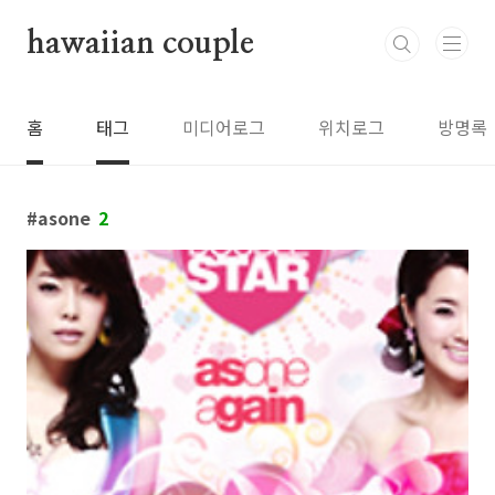
본문 바로가기
hawaiian couple
홈
태그
미디어로그
위치로그
방명록
asone
2