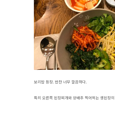
보리밥 등장. 반찬 너무 깔끔하다.
특히 오른쪽 된장찌개와 양배추 찍어먹는 생된장의 