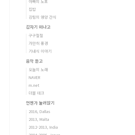
아빠의 노포
집밥
김팀의 영양 간식
갑자기 떠나고
구구절절
가만히 풍경
기내식 이야기
음악 듣고
오늘의 노래
NAVER
m.net
더블 데크
언젠가 눌러앉기
2016, Dallas
2013, Malta
2012-2013, India
2004-2006, Japan