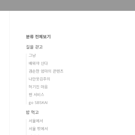
분류 전체보기
길을 걷고
그냥
배워야 산다
겸손한 엄마의 콘텐츠
나만웃김주의
허기진 마음
펜 서비스
go SBSKAI
밥 먹고
서울에서
서울 밖에서