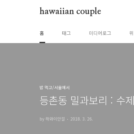
본문 바로가기
hawaiian couple
홈
태그
미디어로그
위
밥 먹고/서울에서
등촌동 밀과보리 : 수
by 하와이안걸
2018. 3. 26.