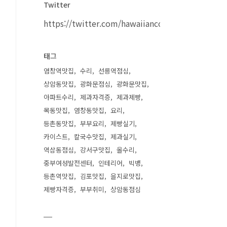
Twitter
https://twitter.com/hawaiiancouple
태그
염창역맛집
수리
선릉역점심
상암동맛집
광화문점심
광화문맛집
아파트수리
제과자격증
제과제빵
목동맛집
염창동맛집
요리
등촌동맛집
부부요리
제빵실기
카이스트
칼국수맛집
제과실기
역삼동점심
강서구맛집
올수리
중부여성발전센터
인테리어
빅뱅
등촌역맛집
김포맛집
을지로맛집
제빵자격증
부부취미
상암동점심