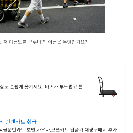
 저 이름모를 구루마;의 이름은 무엇인가요?
짐도 손쉽게 옮기세요! 바퀴가 부드럽고 튼
의 린넨카트 취급
탁물운반카트,호텔,사우나,모텔카트 납품가 대량구매시 추가