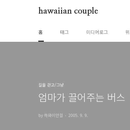
본문 바로가기
hawaiian couple
홈
태그
미디어로그
위
길을 걷고/그냥
엄마가 끌어주는 버스
by 하와이안걸
2005. 9. 9.