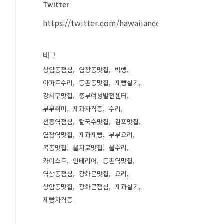
Twitter
https://twitter.com/hawaiiancouple
태그
상암동점심
염창동맛집
빅뱅
아파트수리
등촌동맛집
제빵실기
강서구맛집
중부여성발전센터
부부취미
제과자격증
수리
선릉역점심
칼국수맛집
김포맛집
염창역맛집
제과제빵
부부요리
목동맛집
을지로맛집
올수리
카이스트
인테리어
등촌역맛집
역삼동점심
광화문맛집
요리
상암동맛집
광화문점심
제과실기
제빵자격증