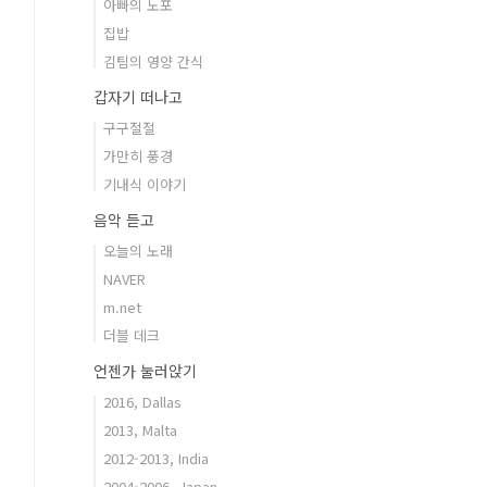
아빠의 노포
집밥
김팀의 영양 간식
갑자기 떠나고
구구절절
가만히 풍경
기내식 이야기
음악 듣고
오늘의 노래
NAVER
m.net
더블 데크
언젠가 눌러앉기
2016, Dallas
2013, Malta
2012-2013, India
2004-2006, Japan