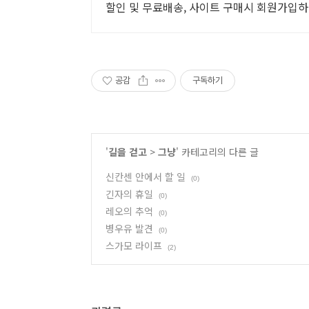
할인 및 무료배송, 사이트 구매시 회원가입
공감
구독하기
'
길을 걷고
>
그냥
' 카테고리의 다른 글
신칸센 안에서 할 일
(0)
긴자의 휴일
(0)
레오의 추억
(0)
병우유 발견
(0)
스가모 라이프
(2)