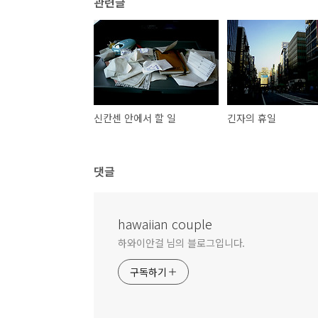
관련글
신칸센 안에서 할 일
긴자의 휴일
댓글
hawaiian couple
하와이안걸 님의 블로그입니다.
구독하기