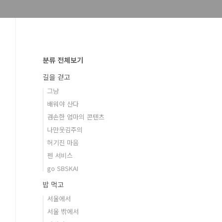
분류 전체보기
길을 걷고
그냥
배워야 산다
겸손한 엄마의 콘텐츠
나만웃김주의
허기진 마음
펜 서비스
go SBSKAI
밥 먹고
서울에서
서울 밖에서