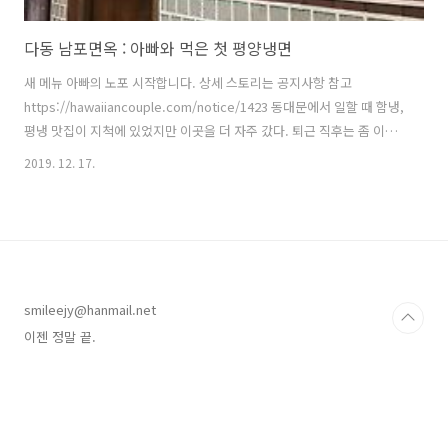
다동 남포면옥 : 아빠와 먹은 첫 평양냉면
새 메뉴 아빠의 노포 시작합니다. 상세 스토리는 공지사항 참고
https://hawaiiancouple.com/notice/1423 동대문에서 일할 때 함냉,
평냉 맛집이 지척에 있었지만 이곳을 더 자주 갔다. 퇴근 직후는 좀 이른
시간이기도 했고, 사무실 근처를 벗어나고픈 마음에 시청이나 을지로입
2019. 12. 17.
구까지 흘러들어간 것이다. 중구 다동(茶洞). 이름부터 근사한 이 동네에
아빠와 찾던 냉면집이 있다. 생각해보면 나의 첫 평냉은 을밀대가 아닌
이곳이었던 것 같다. 변종이라는 평가도 있지만 ^^ 바로 여기. 남포면옥.
명동 어르신들이 불고기와 어복쟁반을 즐기시던 곳. 사진에는 없지만 입
구부터 동치미 항아리가 즐비하다. 이곳의 평냉이 변종 취급을 받는 이유
는 이 동치미에 있다. 냉면 육수에도 동치미를 섞기 때문이..
smileejy@hanmail.net
이젠 정말 끝.