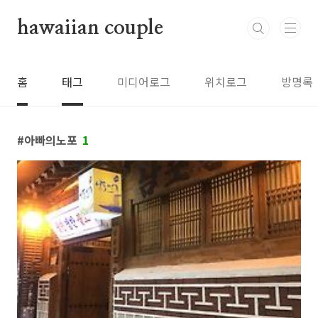
본문 바로가기
hawaiian couple
홈
태그
미디어로그
위치로그
방명록
아빠의노포
1