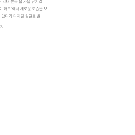
는 막내 본능 올 가을 뮤지컬
마이 하트'에서 새로운 모습을 보
 앤디가 디지털 싱글을 발표
빛 셔츠에 나비 넥타이. 범생 뿔
2.
. 극과 극의 컨셉으로 속내를
는 저 장난기에 웃음이 터진
한 상상]이라는 타이틀도 앤디에
잘 어울리는 소품처럼 깜찍하
. 뮤지컬과 함께 막을 내린 줄
 막내 본능, 다시 불타 오르는
이틀 곡 ‘엉뚱한 상상’은 롤러
버이자 DJ, 기타리스트인 지
6년도에 발표한 1집 앨범 타이틀
당시 여름에 겨울 노래, 그것도
탄절을 노래하여 이슈가 되었
대로 이슈만 되고 히트는 하지
의 음반이라 회자되고 있다.
에 히트..