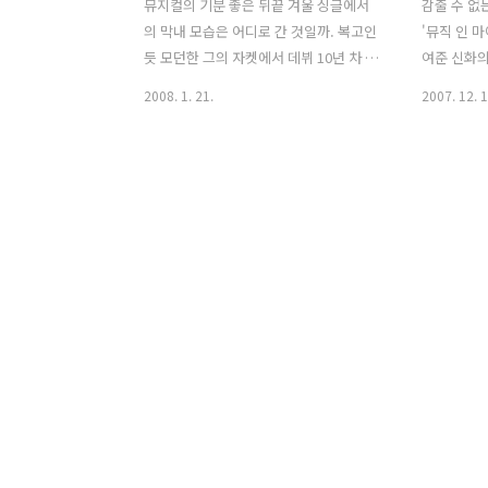
뮤지컬의 기분 좋은 뒤끝 겨울 싱글에서
감출 수 없
의 막내 모습은 어디로 간 것일까. 복고인
'뮤직 인 
듯 모던한 그의 자켓에서 데뷔 10년 차 첫
여준 신화의
솔로 앨범의 각오가 느껴진다면 좀 오버
했다. 핑크
2008. 1. 21.
2007. 12. 1
일까. 뮤지컬의 성공적인 피날레, 자축의
테에 풍선껌
의미로만 느껴졌던 겨울 앨범이 그의 이
감추어버리
십대의 끝이 아니었다. 솔로는 무슨. 에릭
다. [엉뚱
과 함께 연기자로 만족할 줄 알았던 그의
게는 그저 
목소리는 박창현, 위종수, 장준호, 류형섭
게 어울린다
등 히트곡 메이커들을 만나 다양하고 트
알았던 그의
랜디한 음악으로 다시 태어났다. 이는 보
것인가. 타
기 드물게 활기찬 인트로 'New
코스터의 멤
Dream'를 통해서도 엿볼 수 있는 부분.
누가 199
타이틀곡 'Love Song'는 '엉뚱한 상
곡이었다. 
상'의 연장선상에 있는 듯한 트랙으로 신
눈 오는 성
나는 업템포 리듬에 앤디의 상큼한 보컬
으나 말 그
이 어우러진 곡이다. 앤디의 보컬이 감이
못했던 비운
안잡힌다 싶으면 이 곡으로 충..
그러나 그 해