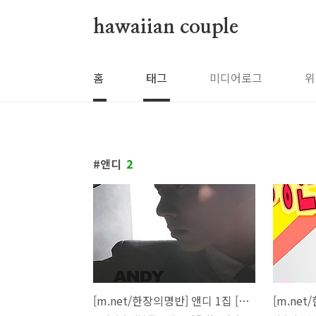
본문 바로가기
hawaiian couple
홈
태그
미디어로그
위
앤디
2
[m.net/한장의명반] 앤디 1집 [NEW DREAM]