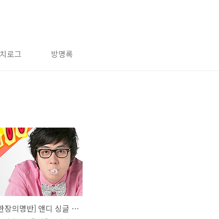
치로그
방명록
[m.net/한장의명반] 앤디 싱글 [엉뚱한 상상]