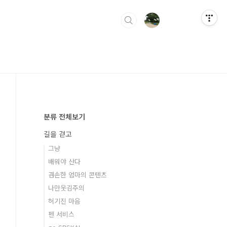
분류 전체보기
길을 걷고
그냥
배워야 산다
겸손한 엄마의 콘텐츠
나만웃김주의
허기진 마음
펜 서비스