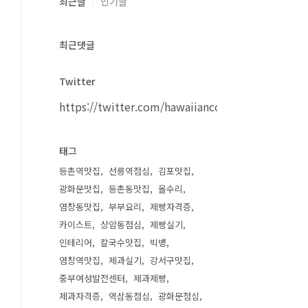
최근글
인기글
최근댓글
Twitter
https://twitter.com/hawaiiancouple
태그
등촌역맛집
선릉역점심
김포맛집
광화문맛집
등촌동맛집
올수리
염창동맛집
부부요리
제빵자격증
카이스트
상암동점심
제빵실기
인테리어
칼국수맛집
빅뱅
염창역맛집
제과실기
강서구맛집
중부여성발전센터
제과제빵
제과자격증
역삼동점심
광화문점심