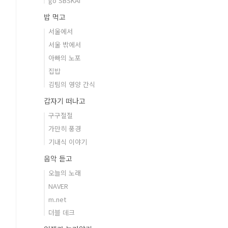
go SBSKAI
밥 먹고
서울에서
서울 밖에서
아빠의 노포
집밥
김팀의 영양 간식
갑자기 떠나고
구구절절
가만히 풍경
기내식 이야기
음악 듣고
오늘의 노래
NAVER
m.net
더블 데크