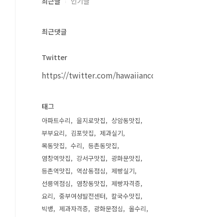
최근글
인기글
최근댓글
Twitter
https://twitter.com/hawaiiancouple
태그
아파트수리
을지로맛집
상암동맛집
부부요리
김포맛집
제과실기
목동맛집
수리
등촌동맛집
염창역맛집
강서구맛집
광화문맛집
등촌역맛집
역삼동점심
제빵실기
선릉역점심
염창동맛집
제빵자격증
요리
중부여성발전센터
칼국수맛집
빅뱅
제과자격증
광화문점심
올수리