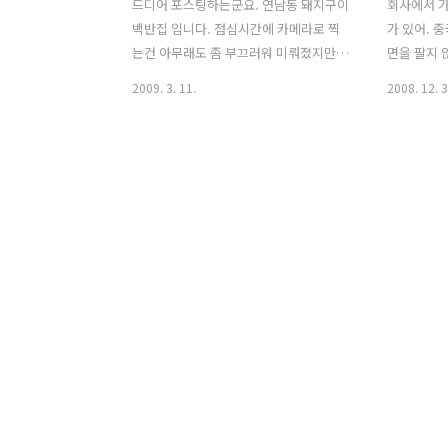
드디어 포스팅하는군요. 연남동 돼지구이
회사에서 가
백반집 입니다. 점심시간에 카메라로 찍
가 있어. 
는건 아무래도 좀 부끄러워 미뤄졌지만
면을 팔지 
마음속 포스팅 1호는 늘 이집이었답니다.
은행 골목,
2009. 3. 11.
2008. 12. 3
^^ 연남동 기사식당 골목에 접어들어서
한 오향만두
우측에 있어요. 연남돈까스에서 송가네로
참고) 군만
조금만 더. 연남순대국 건너편입니다. 혼
무 다른 첫
자가도, 둘이가도, 셋이가도 무조건 돼지
10개가 들
구이 백반입니다. 인원수가 많다면 네 명
지. 만두가
당 찌개하나씩 추천해요. 찌개도 전부 킹
야 마는 이
왕짱! 내부입니다. 신발벗고 앉는 테이블
지 않은 대
도 있어요. 추가반찬은 셀프래요. 어떻게?
젓가락이라도
이렇게 ^^ 기본찬입니다. 특이한건 저 위
뒷장을 보고
에 있는 생마늘+고추장. 찌개를 안시켜도
어. 다들 힘
되는 시원시원 그날의 국. 그냥 먹어도 좋
판 사진. 
고 쌈에는 더 좋은 부추양파무침 그리고
등 일품료리
반짝반짝 맛나는 돼지고기! 야채에 마늘
끝.
을 얹어 쌈싸먹어 보아요! 한명이 가도..