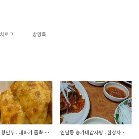
치로그
방명록
동교동 오향만두 : 대파가 듬뿍 들어간 일품 만두 (연희동 이전)
연남동 송가네감자탕 : 한상차림이면 술이 쭉쭉쭉