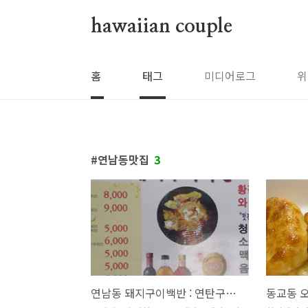
본문 바로가기
hawaiian couple
홈
태그
미디어로그
위
연남동맛집
3
연남동 돼지구이백반 : 연탄구이의 참맛