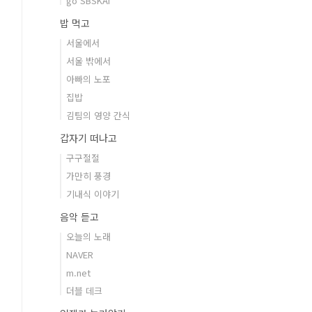
go SBSKAI
밥 먹고
서울에서
서울 밖에서
아빠의 노포
집밥
김팀의 영양 간식
갑자기 떠나고
구구절절
가만히 풍경
기내식 이야기
음악 듣고
오늘의 노래
NAVER
m.net
더블 데크