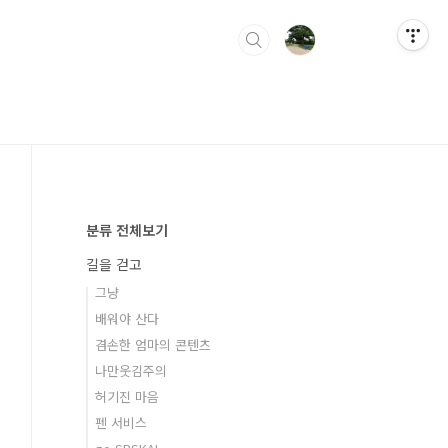
분류 전체보기
길을 걷고
그냥
배워야 산다
겸손한 엄마의 콘텐츠
나만웃김주의
허기진 마음
펜 서비스