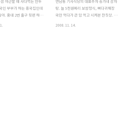
끔 야근할 때 사다먹는 만두
연남동 기사식당의 대표주자 송가네 감자
중국인 부부가 하는 중국집인데
탕. 늘 5천원짜리 보쌈정식, 뼈다귀해장
않아. 홍대 2번 출구 뒷편 하나
국만 먹다가 큰 맘 먹고 시켜본 잔칫상. 두
 광남팰리스 지나 왼편에 위치
당 만원꼴 밖에 들지 않지만 ^^ 여름엔 한
1.
2008. 11. 14.
. (변경되었어요. 하단 지도
치회 무침. 겨울엔 생굴이 나옵니다. 그리
두. 중국집의 흔한 만두와는 너
고 보쌈도 나와야지요. 고기와 비계가 적
 인상에 훅 갔어. 4천원인가에
당~하니 잘도 삶아진 고기. 그리고 왼쪽에
어있는 이 고기만두도 마찬가
저 김치! 찢어먹어도 되고, 가위로 끊어먹
 싫지만 속속들이 파헤쳐보고
어도 되고, 이뭐 어떻게 먹어도 너무나 맛
 애증! 이 적당한 육즙과 느끼하
있는 김치. 게다가 리필도 된다는 사실!!!
파의 만남. 간판을 찍지 못해서
그리고 한쪽에서는 감자탕이 얼큰하게 끓
 찍으려는데... (오잉 배달!)
고 있네요. 뼈에 붙은 육질이 달라요! 밥을
 난 또 너무 감동을 받아버렸
꼭 볶아드세요. 날치알과 신김치가 들어
내 ㅠ.ㅠ 나중에 따로 찍은 간
가 더욱 감칠맛이 나요! 점심 때나 저녁 때
만두 외에도 깐풍기, 고추잡채 등
나 새벽에나 늘 사람이 바글바글한 송가
도 착한 가격~ ^^ 이젠 정말
네. 뒷편에 별관까지 생겨 이제 자리걱정
없이 고고씽이에요~ 이젠 정말 끝.