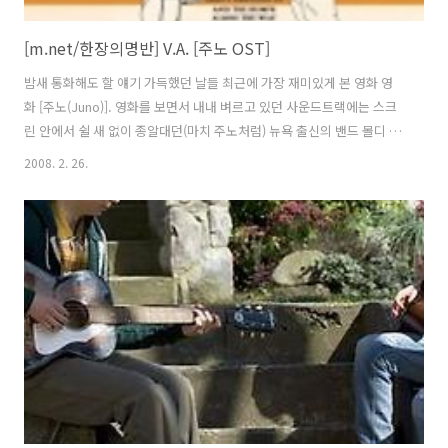
[m.net/한장의명반] V.A. [주노 OST]
밤새 통화해도 할 얘기 가득했던 날들 최근에 가장 재미있게 본 영화 영
화 [주노(Juno)]. 영화를 보면서 내내 벼르고 있던 사운드트랙에는 스크
린 안에서 쉴 새 없이 종알대던(마치 주노처럼) 뉴욕 출신의 밴드 몰디 피
치스(The Moldy Peaches)가 있었다. 특히 가장 많은 트랙을 소화한 이
2008. 2. 26.
그룹의 멤버 킴야 도슨(Kimya Dawson)은 마치 주노의 목소리가 아닐까
싶을 정도로 평범한 일상을 친근하게 노래한다. 원래는 열 아홉 트랙이
실려있으나 온라인으로는 7곡만 공개되었다. 이 중 가장 많은 이들이 감
동받은 곡은 바로 주노와 블리커(Michael Cera)가 가사까지 바꿔부를
정도로 아끼는 곡 'Anyone Else But You'. 닭살 가사 하나 없이 덤덤하
게 주고 받는 풋풋한 호흡 만..