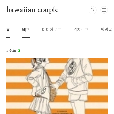
본문 바로가기
hawaiian couple
홈
태그
미디어로그
위치로그
방명록
주노
2