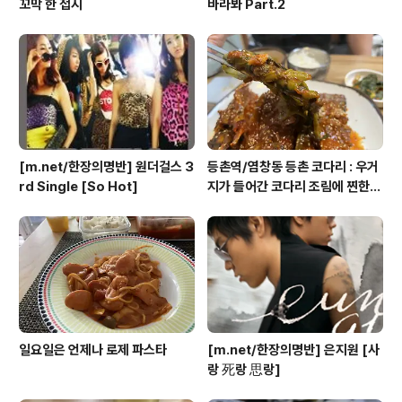
꼬막 한 접시
바라봐 Part.2
[m.net/한장의명반] 원더걸스 3
등촌역/염창동 등촌 코다리 : 우거
rd Single [So Hot]
지가 들어간 코다리 조림에 찐한
청국장이 함께!
일요일은 언제나 로제 파스타
[m.net/한장의명반] 은지원 [사
랑 死랑 思랑]