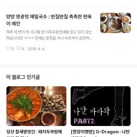
데 없을 때 '구경'하는 느낌으로 일산점을 찾곤 했다.하지만
가격이 들쑥날쑥하고 베이크 맛도 차이가 나서(도대체 베
양양 영광정 메밀국수 : 반질반질 촉촉한 편육
이크의 비중이 얼마나 큰 거냐;;;)이제 발길을 끊어야겠다
생각하고 있던 찰나! 작년 겨울! 김포! 풍무동에! 이마트 트
이 메인
글 내용
레이더스가 생긴 것이다.동네에 생기면 이야기가 다르지
하루 세 번의 차 사고를 낸 이후로운전대를 잡고 있지 않는
않습니까! 여러분!!! 오픈과 동시에 축하사절단 출동!!! 반가
저입니다만 ㅋㅋㅋ 한때는 춘천을 지나 속초까지 운전하던
워요!!!!! 덩실덩실~ 좋은 가격 감사해요!!! 오픈 특가 사랑해
때가 있었지요. 물론 남편이 옆에서 등 한번 못 펴고 ㅋㅋㅋ
요!!! 하지만 문제는 끔찍한 주차와 부족한 식당.외식을 마
0
4
2018. 4. 6.
사이드 미러를 같이 봐 준 덕분이긴 하지만요. 어느 초겨울
다하는 사람이 아..
에 찾아간 양양의 막국수집.알고 보니 수요미식회에도 나
왔던 곳이었어요. 영광정 메밀국수033-673-5254강원
양양군 강현면 진미로 446 (사교리 240-2)매일 10:30 -
19:00둘째, 넷째주 수요일 휴무 정말 정감있는 풍경이죠?
이 블로그 인기글
그냥 봐도 맛집이죠? ㅋㅋㅋ 정갈한 밑반찬에 편육이 올라
오니 상에 꽃이 핀 것 같네요. 고기 오른쪽은 각각 명태채
무침과 무말랭이 무침입니다. (편육 2만원) 메밀전병보다
는 감자전! (감자전 8천원)감자전은 정말 따끈해도 맛있고
식어도 맛나..
당산 참새방앗간 : 돼지두부탕에
[한장의명반] G-Dragon : 나만