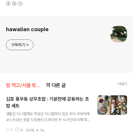
(새창열림)
로그 정보
hawaiian couple
구독하기
더보기
밥 먹고/서울 밖에서
의 다른 글
김포 풍무동 상무초밥 : 기본찬에 감동하는 초
밥 세트
글 내용
​생활은 미니멀해도 먹성은 미니멀하지 않은 우리 부부에게
코스트코는 정말 드림랜드다.하지만 두 식구인데 비해 회
원비가 부담이고가까운 곳에 있지도 않아서 외면하고 살
1
4
2018. 4. 16.
수 있었다. 반면에 회원비가 없는 트레이더스는 주말에 갈