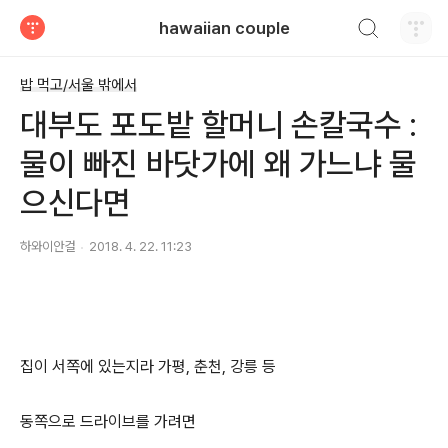
검색하기
hawaiian couple
티스토리
밥 먹고/서울 밖에서
대부도 포도밭 할머니 손칼국수 :
물이 빠진 바닷가에 왜 가느냐 물
으신다면
하와이안걸
2018. 4. 22. 11:23
집이 서쪽에 있는지라 가평, 춘천, 강릉 등
동쪽으로 드라이브를 가려면