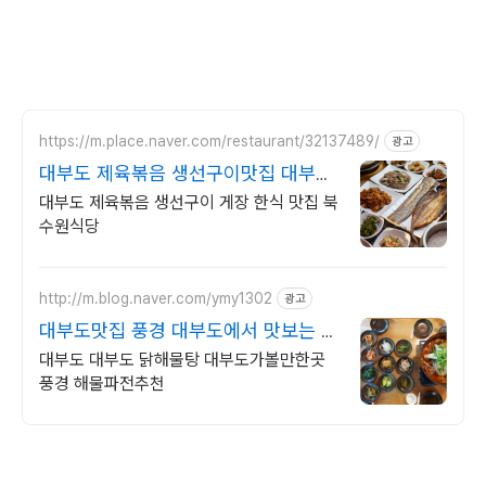
https://m.place.naver.com/restaurant/32137489/
광고
대부도 제육볶음 생선구이맛집 대부도
맛집
대부도 제육볶음 생선구이 게장 한식 맛집 북
수원식당
http://m.blog.naver.com/ymy1302
광고
대부도맛집 풍경 대부도에서 맛보는 닭
해물탕!
대부도 대부도 닭해물탕 대부도가볼만한곳
풍경 해물파전추천