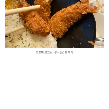
꼬꼬마 코코넛 새우 튀김도 함께