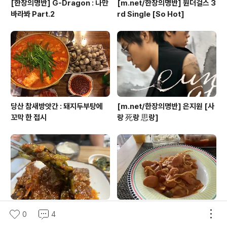
[한장의명반] G-Dragon : 나만
[m.net/한장의명반] 원더걸스 3
바라봐 Part.2
rd Single [So Hot]
당산 참새방앗간 : 돼지두부탕에
[m.net/한장의명반] 은지원 [사
꼬막 한 접시
랑 死랑 思랑]
등촌역/염창동 등촌 코다리 : 우거
일요일은 언제나 로제 파스타
0
4
지가 들어간 코다리 조림에 찐한