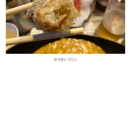
꽃게롤도 맛있고