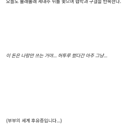
오늘도 쭐래쭐래 세대주 뒤를 쫓으며 협박과 구걸을 반복한다.
이 돈은 나랑만 쓰는 거야... 허투루 썼다간 아주 그냥...
(부부의 세계 후유증입니다...)