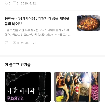
0
2
2020. 5. 22.
문 가능-> 그런데 양은 많지 않고-> 맛도 쏘쏘 '아, 서울은
이런 곳인가.' 김경 김치찌개에 익숙한 김포 주민에겐 있을
수 없는 일!염창동에서의 아쉬운 첫 끼니를 뒤로 하고이사
봉천동 낙성기사식당 : 개발자가 꼽은 제육볶
온 뒤로도 기억 속에서 지워버렸는데... 봄비가 추적추적 오
는 어느 저녁.김치찌개가 너무 먹고 싶었던 거지. 작년에도
음의 바이브
글 내용
사람이 그렇게 많더니더 넓은 곳으로 이전해도 여전히 북
5월 초 연휴 기간.하루 정도는 교외 드라이브를 시도하려
적북적하다. 다시 먹어보니 인정!그때는 주물럭 2인분에
했으나강화도 진입도 만만치 않다는 제보에 스르륵 포기.
찌개는 1인분만 곁들여서찌개에 고기가 이렇게 많은지 몰
지하철 타고 서울 맛집을 다녀보자는 나와어떻게든 운전대
랐고, 주물럭에 실망한 마음이 너무도 큰 나머지찌개에 대
0
0
2020. 5. 21.
를 잡고 싶은 남편.오늘도 배달앱인가 하던 차에 번뜩!남편
한 좋은 기억마저 지운..
회사 근처에 있다는 최애 기사식당이 떠올랐다. 드라이브
오케이! 주차 오케이!가격 오케이! 메뉴 오케이!짧은 대기시
간 오케이!!!솔로몬 요정이 다녀간 순간이었다. (더 이상의
사진은 생략. 부끄러우니까요...) 여의도 별미볶음의 잔향이
이 블로그 인기글
너무 센 것 같다.그 뒤로는 어떤 제육을 먹어도 쏘쏘하네.
거참...하지만 여기도 여기 나름의 맛과 멋이 있었다.정성스
러운 반찬에, 너무 친절하시고,무엇보다 요즘 같은 시국에
이런 면면이 마음에 콕 와닿아근처를 지날 때 다시 찾게될
것 같다.그리고 무..