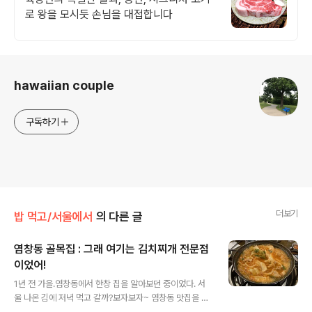
로 왕을 모시듯 손님을 대접합니다
로그 정보
hawaiian couple
구독하기
더보기
밥 먹고/서울에서
의 다른 글
염창동 골목집 : 그래 여기는 김치찌개 전문점
이었어!
글 내용
1년 전 가을.염창동에서 한창 집을 알아보던 중이었다. 서
울 나온 김에 저녁 먹고 갈까?보자보자~ 염창동 맛집을 찾
아보자~ 돼지주물럭 1인분에 12,000원-> 2인분 이상 주