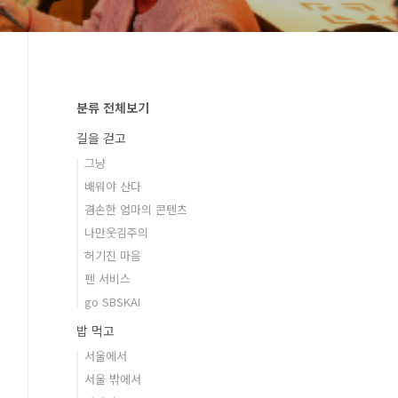
분류 전체보기
길을 걷고
그냥
배워야 산다
겸손한 엄마의 콘텐츠
나만웃김주의
허기진 마음
펜 서비스
go SBSKAI
밥 먹고
서울에서
서울 밖에서