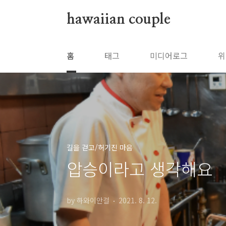
본문 바로가기
hawaiian couple
홈
태그
미디어로그
위
길을 걷고/허기진 마음
압승이라고 생각해요
by 하와이안걸
2021. 8. 12.