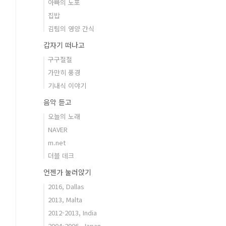
아빠의 노포
집밥
김팀의 영양 간식
갑자기 떠나고
구구절절
가만히 풍경
기내식 이야기
음악 듣고
오늘의 노래
NAVER
m.net
더블 데크
언젠가 눌러앉기
2016, Dallas
2013, Malta
2012-2013, India
2004-2006, Japan