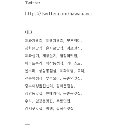
Twitter
https://twitter.com/hawaiiancouple
태그
제과자격증
제빵자격증
부부취미
광화문맛집
을지로맛집
김포맛집
제과실기
제빵실기
염창역맛집
아파트수리
역삼동점심
카이스트
올수리
상암동점심
제과제빵
요리
선릉역점심
부부요리
등촌역맛집
중부여성발전센터
광화문점심
상암동맛집
인테리어
등촌동맛집
수리
염창동맛집
목동맛집
강서구맛집
빅뱅
칼국수맛집