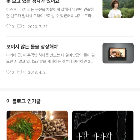
못 보고 있는 경치가 있어요
글 내용
미스즈 : 나기 씨는 운전을 차분하게 잘해서 몇번만 연습하
면 렌트카 빌려서 드라이브도 갈 수 있겠어요 나기 : 드라이
브요? 미스즈 : 고속도로를 타고 달리면 아주 좋답니다. 나
0
2
2020. 7. 22.
기 : 그치만... 미스즈 : 또 그런다. 나기 : 고속도로라니 말도
안돼요. 저는 걷는 것과 자전거만으로도 충분해요. 미스즈 :
나기 씨. 걸어서만 갈 수 있는 곳이 있듯이 자전거로만 갈
보이지 않는 물을 상상해야
수 있는 곳도 있고, 자동차로만 갈 수 있는 곳이 있어요. 못
글 내용
보고 있는 경치가 있다구요. 상상해 보세요. 선택지가 늘어
나카타 군. 이 주먹밥 하나를 만드는 데 얼마만큼의 물이 필
나면 가슴이 벅차오르지 않나요? * 나기의 휴식 6화 중 사
요한 지 알고 있나요? 쌀을 재배하는 것부터 생각하면 27
진 출처 : TBS > 나기의 휴식 공식 홈페이지 > 포토갤러리
0리터의 물이 필요합니다. 그것을 버추얼 워터(virtual wa
https://www.tbs.co.jp/NAGI_NO_OITOMA/galler
0
4
2018. 4. 3.
ter)라고 부른다고 해요. 최근 인터넷을 통해 알게 되었어
y/ フォトギャラリー｜TBS..
요.그 물에 대해 대부분이 모르고 넘어가지요.하지만 보이
지 않는 물을 상상해야 세상이 넓어져요.나도 아직 모르는
것 투성이에요. 나카타 군.자네가 생각하는 것보다 훨씬 세
상은 넓답니다. - 일드 '중쇄를 찍자' 10화 중 올레티비 무
이 블로그 인기글
료 해외 드라마에 중쇄를 찍자(重版出来)가 있어서이게
웬떡!!! 사라지기 전에 얼른 정주행을 했다.아, 너무 재미있
게 잘 봤다. 당분간은 다른 드라마로 갈아타기 싫을 만큼.
요즘 잘 나가는 쿠로키 하루(黒木華)의 메인 주연 드라마
를 처음 보..