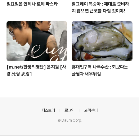
일요일은 언제나 로제 파스타
얼그레이 복숭아 : 제대로 준비하
지 않으면 큰코를 다칠 것이야!
[m.net/한장의명반] 은지원 [사
홍대입구역 나루수산 : 회보다는
랑 死랑 思랑]
굴찜과 새우튀김
의안내
티스토리
로그인
고객센터
© Daum Corp.