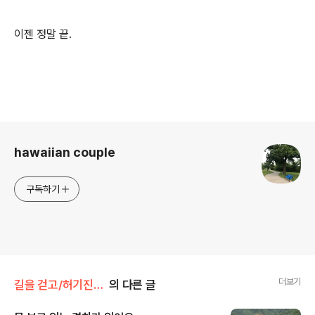
이젠 정말 끝.
로그 정보
hawaiian couple
구독하기
더보기
길을 걷고/허기진 마음
의 다른 글