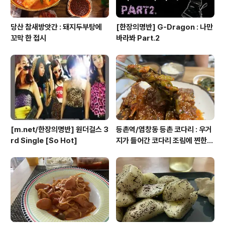
당산 참새방앗간 : 돼지두부탕에
[한장의명반] G-Dragon : 나만
꼬막 한 접시
바라봐 Part.2
[m.net/한장의명반] 원더걸스 3
등촌역/염창동 등촌 코다리 : 우거
rd Single [So Hot]
지가 들어간 코다리 조림에 찐한
청국장이 함께!