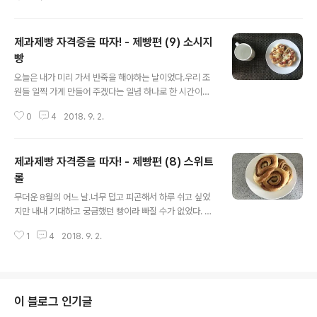
일상 생활에도 피로가 첩첩 쌓이는 상태가 계속되었다. 그
와중에도 칼퇴근; 후에 달려가거나 야근 중에 양해를 구하
고 힘들게 참석해 보았으나양쪽 다 집중하지 못하는 상황
제과제빵 자격증을 따자! - 제빵편 (9) 소시지
이 계속되니 마음이 불편해졌고,살인적인 폭염 속에서 수
업을 계속 하다보니본의 아니게 짜증나는 상황들이 발생,
빵
글 내용
몸과 마음이 무거운 상태로 귀가하는 일이 잦아졌다. 4월
오늘은 내가 미리 가서 반죽을 해야하는 날이었다.우리 조
부터 내 삶의 활력소였던 제과제빵 수업이슬슬 스트레스로
원들 일찍 가게 만들어 주겠다는 일념 하나로 한 시간이나
다가오는 걸 남편이 감지하고는다음 기회에 다시 듣자고
일찍 도착!지난 주 공지했던 모카빵 레시피대로 계량하고
먼저 제안했고결국 제빵 수업은 한 달 반만에 중단하게 되
0
4
2018. 9. 2.
있는데 내부 사정으로 인해 소시지빵으로 변경되었다. ㅠ
었다. 아침엔 커피 한 잔. 점심엔 샌드위..
ㅠ계량했던 거 다 돌려놓고 결국은 일찍 간 보람 없이 정시
에 시작하게 되었다. 재료도 많고 뭐가 복잡하구나. 흐흑 ㅠ
제과제빵 자격증을 따자! - 제빵편 (8) 스위트
ㅠ 오랜만에 돌려보는 반죽기. 반갑다 ㅠㅠ "오늘 소세지빵
이라고?!!!!" 출장이라 참석 못한 남편에게 카톡이 연달아
롤
글 내용
도착했다.그래. 이곳에는 소시지가 산처럼 쌓여있단다. 발
무더운 8월의 어느 날.너무 덥고 피곤해서 하루 쉬고 싶었
효는 잘 되었고 소시지를 골고루 잘 감싸는 게 첫째! 미쿡에
지만 내내 기대하고 궁금했던 빵이라 빠질 수가 없었다. 짜
서 만들었던 소시지빵이 생각났다. 이대로 구워도 담백하
잔. 스위트롤! 시나몬롤이 더 어울리는 이름일 것 같다. 시
고 맛있었을텐데. 우리의 자격증반은 평범을 거부한다. 나
1
4
2018. 9. 2.
나본의 노예이자 (시골에 살아서 다행이야;;) 의 광팬인 나
뭇잎과 꽃(???) 모양 두 가지..
에게 시나몬롤은살아생전 만들 일 없을 것 같은 미지의 세
계였다.하지만 맛에 대해서는 엄격하다. ㅋ재료 아낀 시나
몬롤! 맛없는 시나몬롤은 제발 사라져! 동경하던 시나몬롤
을 오늘 만든다굽쇼. ㅠㅠ 계피와 설탕을 합친 맛가루. ㅋㅋ
이 블로그 인기글
ㅋ 예상은 했지만 정말 이렇게 심플할 일 ㅋㅋㅋ호떡만 해