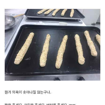
뭔가 의욕이 솟아나질 않는구나.