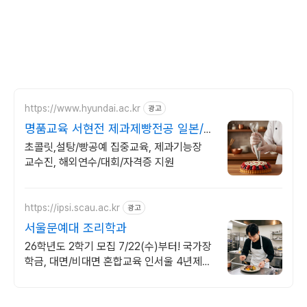
https://www.hyundai.ac.kr
광고
명품교육 서현전 제과제빵전공 일본/
프랑스 해외연수
초콜릿,설탕/빵공예 집중교육, 제과기능장
교수진, 해외연수/대회/자격증 지원
https://ipsi.scau.ac.kr
광고
서울문예대 조리학과
26학년도 2학기 모집 7/22(수)부터! 국가장
학금, 대면/비대면 혼합교육 인서울 4년제
조리학과, 글로벌스타셰프 양성!