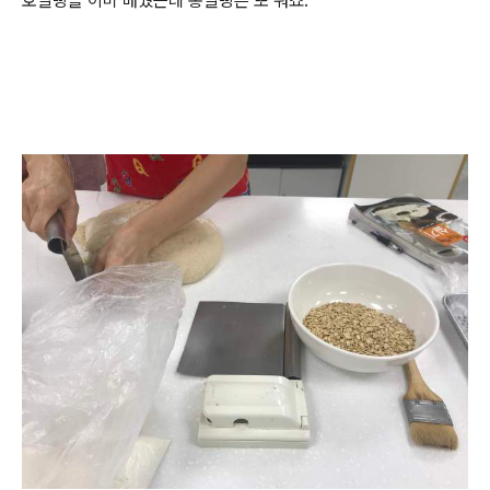
호밀빵을 이미 배웠는데 통밀빵은 또 뭐죠.