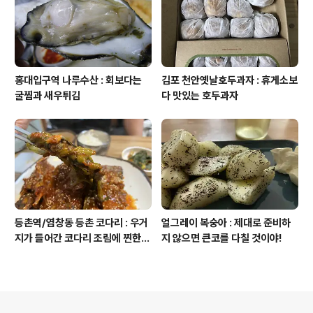
홍대입구역 나루수산 : 회보다는
김포 천안옛날호두과자 : 휴게소보
굴찜과 새우튀김
다 맛있는 호두과자
등촌역/염창동 등촌 코다리 : 우거
얼그레이 복숭아 : 제대로 준비하
지가 들어간 코다리 조림에 찐한
지 않으면 큰코를 다칠 것이야!
청국장이 함께!
의안내