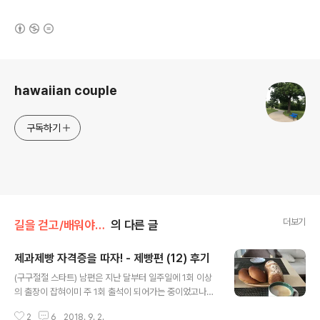
(새창열림)
로그 정보
hawaiian couple
구독하기
더보기
길을 걷고/배워야 산다
의 다른 글
제과제빵 자격증을 따자! - 제빵편 (12) 후기
글 내용
(구구절절 스타트) 남편은 지난 달부터 일주일에 1회 이상
의 출장이 잡혀이미 주 1회 출석이 되어가는 중이었고나의
새 회사는 10-7 근무에 선릉 출퇴근;;;으로빵 수업은 커녕
2
6
2018. 9. 2.