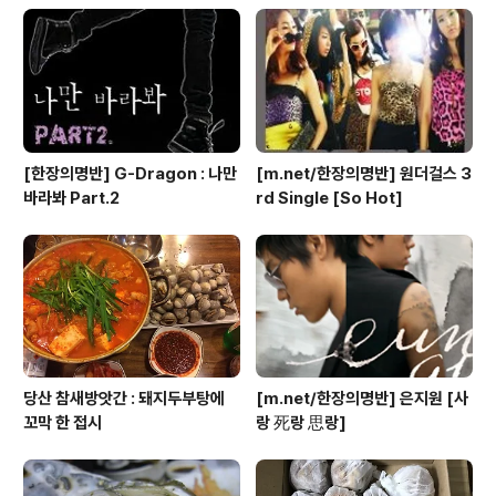
도 몇 가지가 들어가는데 ㅋㅋㅋ 반죽이나 합시다! 여기까
지는 많이 보던 빵떡. 케이크가 아닌 빵으로 롤을 말아보아
요! 맛가루를 쉬익쉬익 뿌리고 풀어지지 않게 꼬집꼬집해
가며 말아준다. 사실 그 다음이 ..
[한장의명반] G-Dragon : 나만
[m.net/한장의명반] 원더걸스 3
바라봐 Part.2
rd Single [So Hot]
당산 참새방앗간 : 돼지두부탕에
[m.net/한장의명반] 은지원 [사
꼬막 한 접시
랑 死랑 思랑]