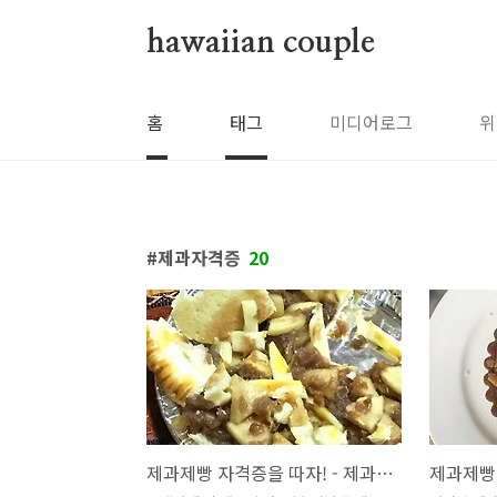
본문 바로가기
hawaiian couple
홈
태그
미디어로그
위
제과자격증
20
제과제빵 자격증을 따자! - 제과편 (9) 사과파이