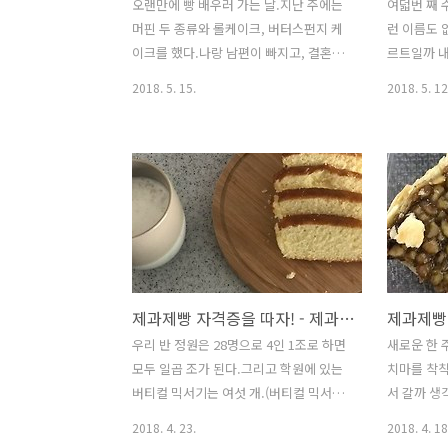
오랜만에 빵 배우러 가는 날.지난 주에는
여덟번 째 
머핀 두 종류와 롤케이크, 버터스펀지 케
런 이름도 
이크를 했다.나랑 남편이 빠지고, 결혼을
르트일까 내
앞둔 새 신부도 하필 결석을 해서혼자 남
림으로 속을
2018. 5. 15.
2018. 5. 12
은 조원님이 절망 속에서 네 개 품목을 만
일 타르트를
들었다고 한다. ㅠㅠ들고가는 것도 일이
오늘도 역시
었겠다. 오늘은 사과파이. 애뽈파이. 기대
간다. 타르
가 된다. 각각 반죽, 사과 썰기를 진행하는
고 아몬드 
동안나는 충전물을 담당했다. 묵처럼 쑤
운다. 냉장
면 된다기에 약불에 서서히 휘저었더니
밀어 넣고 
정말 도토리묵처럼 걸죽해졌쒀!하긴 사과
랗게 짜 넣
파이에 전분이 들어갈 줄 누가 알았겠나.
준비 끝! 
그래도 오늘의 가장 큰 배움은가스불에
되었다. 오
제과제빵 자격증을 따자! - 제과편 (6) 옐로레이어케이크
스뎅 다라이를 올려도 된다는 사실!!!다라
감질나긴 하
이는 그냥 야채 씻고, 김치 버무리는 것인
손으로 뭉개
우리 반 정원은 28명으로 4인 1조로 하면
새로운 한 
줄만 알았는데. 우리 조의 반죽이 냉장 휴
따끈하고 고
모두 일곱 조가 된다.그리고 학원에 있는
치마를 착착
지를 마쳤다.반죽 뒤로 사과와 버무린 세
키의 중간 맛
버티컬 믹서기는 여섯 개.(버티컬 믹서기
서 갈까 
상 맛없어 보이는 충전물을 보라...
너무 멀쩡하
는 나야 나~ 나야 나!) 게다가 그중 하나는
갈 일이 생
2018. 4. 23.
2018. 4. 18
선생님이 시범을 보이셔야 하기에두 조는
화도에 짐