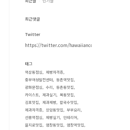
최근글
인기글
최근댓글
Twitter
https://twitter.com/hawaiiancouple
태그
역삼동점심
제빵자격증
중부여성발전센터
등촌역맛집
광화문점심
수리
등촌동맛집
카이스트
제과실기
목동맛집
김포맛집
제과제빵
칼국수맛집
제과자격증
상암동맛집
부부요리
선릉역점심
제빵실기
인테리어
을지로맛집
염창동맛집
염창역맛집