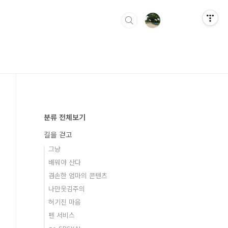
분류 전체보기
길을 걷고
그냥
배워야 산다
겸손한 엄마의 콘텐츠
나만웃김주의
허기진 마음
펜 서비스