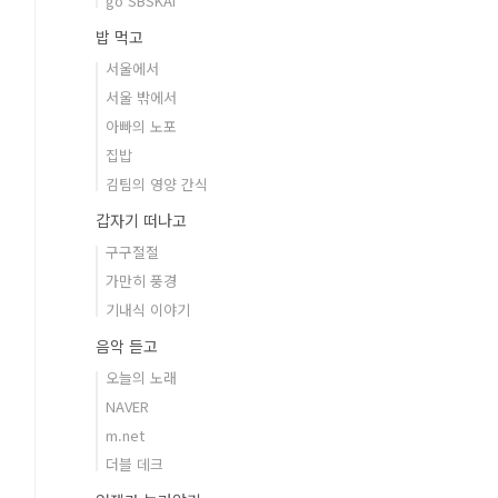
go SBSKAI
밥 먹고
서울에서
서울 밖에서
아빠의 노포
집밥
김팀의 영양 간식
갑자기 떠나고
구구절절
가만히 풍경
기내식 이야기
음악 듣고
오늘의 노래
NAVER
m.net
더블 데크