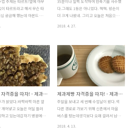
수업 주제는 타르트!앞에 아무
35분이나 일찍 도착하여 반죽기를 사수했
없이 타르트라고 해서 무슨 타
다.그래도 1등은 아니었다. 헥헥. 왕손이
심 궁금해 했는데 아몬드 크
더 크게 나왔네. 그리고 오늘은 처음으로
 채운 아몬드 타르트였다.과
팥을 쓰는 날!비록 시판용 팥이었지만 팥
.
2018. 4. 27.
 약간 기대했는데 아쉬웠다.
순이 아즈키판다는 신이 났다. 두둥! 오늘
나 버터와 설탕이 듬뿍 들어
의 제과는 찹쌀도넛!!! 저울에 올리는 족
트 틀에 버터를 치덕치덕 바르
족 30g이신 계량의 달인. 마르지 않게 곱
크림을 짤주머니 속에 가득 채
게 덮어놓은 소중한 팥앙금. 실수로 물병
 휴지를 마친 반죽을 파이처럼
을 놓치면서 짜부...에이스가 째려봤다.
반죽 위에 아몬드 크림을 동그
ㄷㄷㄷ 한줄씩 자기 작품을 올려놓고 순
고 위에 아몬드를 듬뿍 뿌리면
서대로 튀기기로.남편은 둘째 줄, 내껀 셋
그 사이 선생님의 타르트가 완성
째 줄. 도나쓰 장사꾼으로 빙의된 남편은
늘도 꽃접시 위에 한 조각. 초큼
엄청 빨리 만들었다.그러나 송편도 만두
제과제빵 자격증을 따자! - 제과편 (5) 호두파이
제과제빵 자격증을 따자! - 제과편 (3) 쇼트브레드쿠키
지만 : )그래도 맛은 궁금하니
도 빚어본 적이 없는 남자.역시나 반죽 군
고 분질러 겨우 맛만 보았다.
데군데 팥이 그대로 비쳐서 저대로 튀기
주가 밝았다.바짝바짝 마른 앞
주말을 보내고 세 번째 수업날이 왔다.색
소한 맛. 파운드케이크와 쿠
다간 터지겠다 싶었다. 그 사이 선생님의
 개어넣고 오늘은 어딜 들러
다른 경로로 가보기 위해 신촌에서 마을
. 우리 조도 완성! 이럴 수가.
황금빛 도넛이 완성되었다!이렇게 동글동
생각하고 있는데갑자기 병원에
버스를 탔는데생각보다 오래 걸려서 남편
잖아! 오늘은 선생..
글 무너지지 않게 공처럼 서 ..
겨서 병원에 갔다가, 또 다시 강
보다 늦게 도착했다.오. 왔구나. 어?????
.
2018. 4. 13.
 가지러 갔다가동선이 꼬여서
일찍 왔네? 남편의 표정은 달라져 있었다.