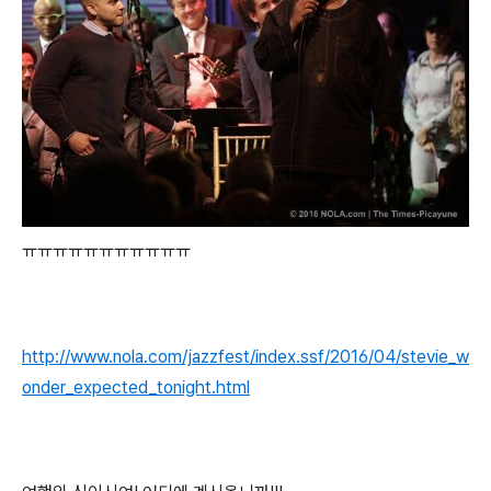
ㅠㅠㅠㅠㅠㅠㅠㅠㅠㅠㅠ
http://www.nola.com/jazzfest/index.ssf/2016/04/stevie_w
onder_expected_tonight.html