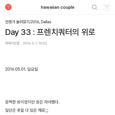
검색하기
hawaiian couple
티스토리
언젠가 눌러앉기/2016, Dallas
Day 33 : 프렌치쿼터의 위로
하와이안걸
2016. 5. 1. 10:02
2016.05.01. 일요일
끔찍한 방이었지만 잠은 자야했다.
일단은 옷을 다 입은 채로;;;