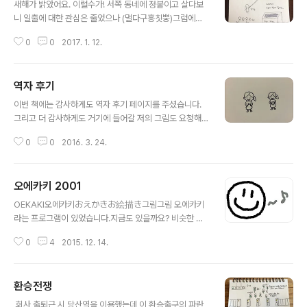
새해가 밝았어요. 이럴수가! 서쪽 동네에 정붙이고 살다보
니 일출에 대한 관심은 줄었으나 (멀다구흥칫뿡)그럼에도
불구하고 해는 의미심장한 모습으로 떠올랐습니다. 아임리
0
0
2017. 1. 12.
얼 자몽 주스에 빠져있는 저는 새해를 보며 홍자몽을 떠올
렸네요.(휴롬을 팔자마자 착즙 주스에 꽂히고 나참) 빨대를
콕 찍어 달콤씁쓸한 에센스를 흡입해 봅니다.피로야 가라.
역자 후기
이젠 정말 끝.
글 내용
​이번 책에는 감사하게도 역자 후기 페이지를 주셨습니다.
그리고 더 감사하게도 거기에 들어갈 저의 그림도 요청해
주셨어요. 저자가 OK를 해야 가능하지만 그래도 일단은 그
0
0
2016. 3. 24.
려봐 달라고 하셨죠. ​ 급하게 두 개를 그려서 드렸는데 ㅋㅋ
ㅋ 정말 다시 보니 부끄럽기 짝이 없네요 ㅋㅋㅋ 이 중 디자
이너분이 왼쪽 그림을 제 글에 얹어주셨고, 그대로 작가 에
오에카키 2001
이전시로 보내셨죠. 컨펌을 기다리는 동안 PDF를 보며 신
글 내용
기해하고 즐거웠어요. 온전한 저만의 페이지였으니까요.
OEKAKI오에카키おえかきお絵描き그림그림 오에카키
하지만 결과는 아웃! ㅋㅋㅋ 그래도 괜찮아요. 바쁜 와중에
라는 프로그램이 있었습니다.지금도 있을까요? 비슷한 그
그린 그림인데도 젓가락을 왼손에 들고 있어서 만족합니
림판은 얼마든지 있겠지요.아주 옛날 2001년.제가 겨우
다. (젓가락만 왼손잡이) ​ 그리고 이건 뭘까요? 이것도 역자
0
4
2015. 12. 14.
졸업을 하고, 방송작가도 하고, 교통사고도 났던 파란 만장
후기에 들어갈 그림 중 하나였어요. 지우개로 깨끗이 지우
한 해였는데요.이때 집에서 홈페이지를 만들고 윈엠프 방
지도 않고 보냈네요;;;..
송도 했었어요.남들 일하는 시간에 집에 있고, 남들 쉬는 시
환승전쟁
간에 일을 하던 시절이었고,특히 교통사고를 당한 후에는
글 내용
햇볕을 보면 안되었거든요.얼굴에 흉터가 심해서 외출을
​ 회사 출퇴근 시 당산역을 이용했는데 이 환승출구의 파란