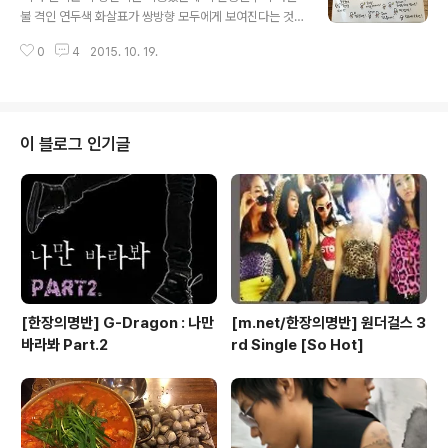
자제했었죠. 그때, 홈페이지를 만들게 되었고 오에카키도
불 격인 연두색 화살표가 쌍방향 모두에게 보여진다는 것
알게 되었어요. 지금은 펜으로 그려서 사진을 찍어 올리고
을 몰랐다. 어느 날 눈에 보이는 화살표와 엑스 표시만 믿고
있지만이때는 정말 추운 거실에 앉아서 어깨가 빠지도록
0
4
2015. 10. 19.
다가가는데 반대편에서 급히 오던 한 사람이 내가 찜한 출
이걸 그리고 수정했어요.다들 생각보다 잘 그린다고, 재미
구에 카드를 찍는 것이 아닌가. 연두색 화살표는 순식간에
있다고 좋아해 주었고재능이 있는거 아니냐고 까지 했지..
빨간 곱표가 되었고 코앞에 서 있던 나는 진로방해 수비수
가 되어 승자의 밀침과 비웃음을 받았다. 충격... 그 이후로
환승 시 붐빌 때마다 출구 하나를 마음 속으로 정하고 축지
이 블로그 인기글
법을 쓴다. 물 위를 걷듯이 구름 위를 걷듯이 패쓰... 이젠 정
말 끝.
[한장의명반] G-Dragon : 나만
[m.net/한장의명반] 원더걸스 3
바라봐 Part.2
rd Single [So Hot]