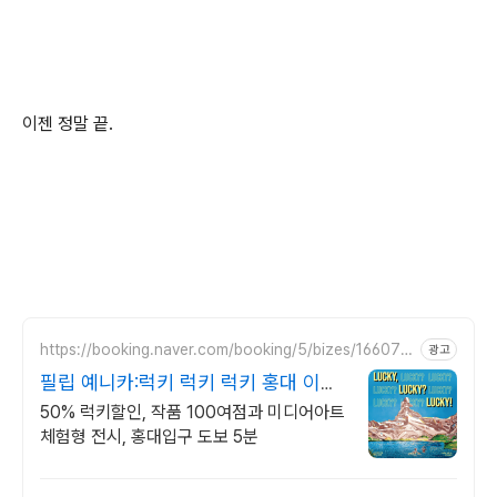
이젠 정말 끝.
https://booking.naver.com/booking/5/bizes/166077
광고
2
필립 예니카:럭키 럭키 럭키 홍대 이색
데이트코스
50% 럭키할인, 작품 100여점과 미디어아트
체험형 전시, 홍대입구 도보 5분