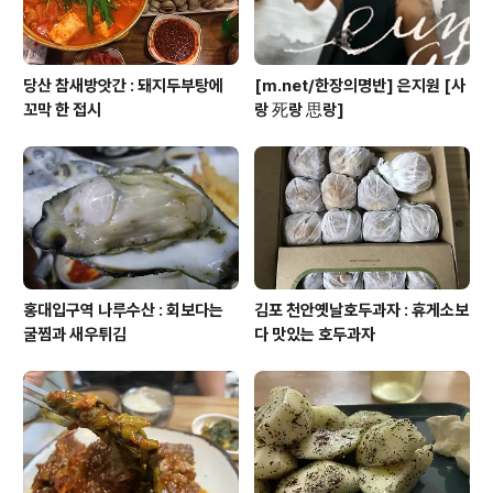
당산 참새방앗간 : 돼지두부탕에
[m.net/한장의명반] 은지원 [사
꼬막 한 접시
랑 死랑 思랑]
홍대입구역 나루수산 : 회보다는
김포 천안옛날호두과자 : 휴게소보
굴찜과 새우튀김
다 맛있는 호두과자