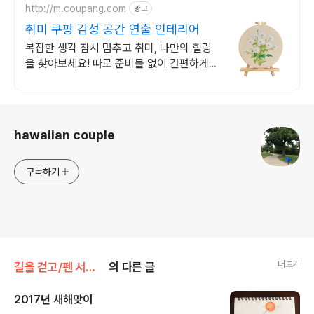
http://m.coupang.com
광고
취미 쿠팡 감성 공간 연출 인테리어
복잡한 생각 잠시 멈추고 취미, 나만의 힐링
을 찾아보세요! 따로 준비물 없이 간편하게
시작, 멋진 작품을 내 손으로 직접 완성하세
요.
로그 정보
hawaiian couple
구독하기
더보기
길을 걷고/펜 서비스
의 다른 글
2017년 새해맞이
글 내용