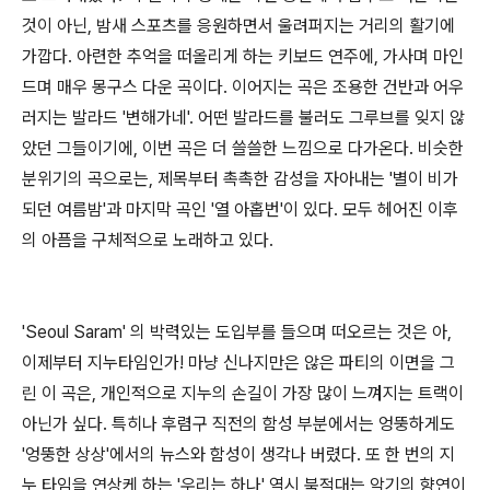
것이 아닌, 밤새 스포츠를 응원하면서 울려퍼지는 거리의 활기에
가깝다. 아련한 추억을 떠올리게 하는 키보드 연주에, 가사며 마인
드며 매우 몽구스 다운 곡이다. 이어지는 곡은 조용한 건반과 어우
러지는 발라드 '변해가네'. 어떤 발라드를 불러도 그루브를 잊지 않
았던 그들이기에, 이번 곡은 더 쓸쓸한 느낌으로 다가온다. 비슷한
분위기의 곡으로는, 제목부터 촉촉한 감성을 자아내는 '별이 비가
되던 여름밤'과 마지막 곡인 '열 아홉번'이 있다. 모두 헤어진 이후
의 아픔을 구체적으로 노래하고 있다.
'Seoul Saram' 의 박력있는 도입부를 들으며 떠오르는 것은 아,
이제부터 지누타임인가! 마냥 신나지만은 않은 파티의 이면을 그
린 이 곡은, 개인적으로 지누의 손길이 가장 많이 느껴지는 트랙이
아닌가 싶다. 특히나 후렴구 직전의 함성 부분에서는 엉뚱하게도
'엉뚱한 상상'에서의 뉴스와 함성이 생각나 버렸다. 또 한 번의 지
누 타임을 연상케 하는 '우리는 하나' 역시 북적대는 악기의 향연이