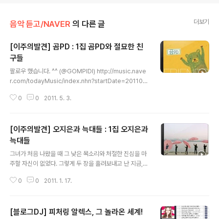
더보기
음악 듣고/NAVER
의 다른 글
[이주의발견] 곰PD : 1집 곰PD와 절묘한 친
구들
글 내용
팔로우 했습니다. ^^ (@GOMPIDI) http://music.nave
r.com/todayMusic/index.nhn?startDate=201103
31 --------------------------------------------
0
0
2011. 5. 3.
--------------------------------------- 3월 5주,
이 주의 발견 - 국내 : 곰PD [1집 곰PD와 절묘한 친구들]
음악을 좋아하는 평범한 사람들의 엄친아는 어떤 모습일
[이주의발견] 오지은과 늑대들 : 1집 오지은과
까. 소질이 있는 경우라면 천재 연주자나 작곡가, 보컬리스
트로 나타날 수 있고, 반대로 소질이 없다면 학업 강도를 늘
늑대들
글 내용
려 방송 프로듀서나 언론 기자의 자격으로 음악과 뮤지션
그녀가 처음 나왔을 때 그 낮은 목소리와 처절한 진심을 마
을 접할 수 있을 것이다. 오늘 소개할 곰PD의 현업은 KBS
주할 자신이 없었다. 그렇게 두 장을 흘려보내고 난 지금,
라디오 PD로 앨범을 듣기 전에는 후자의 경..
나의 처음은 (다행히도) 바로 이 앨범. 이렇게 흥을 돋운 뒤
0
0
2011. 1. 17.
에 과거로 거슬러 올라가니 외롭지도 힘들지도 않구나. htt
p://music.naver.com/todayMusic/index.nhn?star
tDate=20110106 ------------------------------
[블로그DJ] 피처링 알렉스, 그 놀라온 세계!
-----------------------------------------------
글 내용