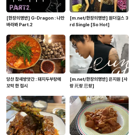
[한장의명반] G-Dragon : 나만
[m.net/한장의명반] 원더걸스 3
바라봐 Part.2
rd Single [So Hot]
당산 참새방앗간 : 돼지두부탕에
[m.net/한장의명반] 은지원 [사
꼬막 한 접시
랑 死랑 思랑]