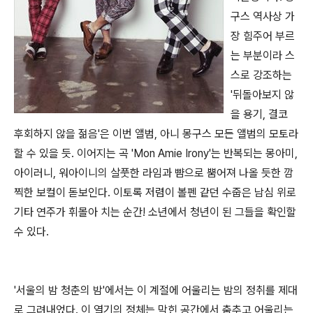
구스 역사상 가
장 힘주어 부르
는 부분이라 스
스로 강조하는
'뒤돌아보지 않
을 용기, 결코
후회하지 않을 젊음'은 이번 앨범, 아니 몽구스 모든 앨범의 모토라
할 수 있을 듯. 이어지는 곡 'Mon Amie Irony'는 반복되는 몽아미,
아이러니, 워아이니의 살풋한 라임과 뺨으로 뿜어져 나올 듯한 깜
찍한 보컬이 돋보인다. 이토록 저렴이 볼펜 같던 수줍은 남심 위로
기타 연주가 휘몰아 치는 순간! 소년에서 청년이 된 그들을 확인할
수 있다.
'서울의 밤 청춘의 밤'에서는 이 계절에 어울리는 밤의 정취를 제대
로 그려내었다. 이 열기의 정체는 막힌 공간에서 춤추고 어울리는