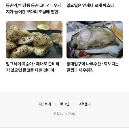
등촌역/염창동 등촌 코다리 : 우거
일요일은 언제나 로제 파스타
지가 들어간 코다리 조림에 찐한
청국장이 함께!
얼그레이 복숭아 : 제대로 준비하
홍대입구역 나루수산 : 회보다는
지 않으면 큰코를 다칠 것이야!
굴찜과 새우튀김
의안내
티스토리
로그인
고객센터
© Daum Corp.