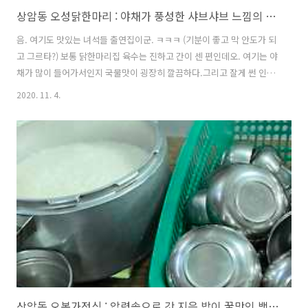
상암동 오성닭한마리 : 야채가 풍성한 샤브샤브 느낌의 닭한마리
음. 여기도 맛있는 녀석들 출연집이군. ㅋㅋㅋ (기분이 좋고 막 안도가 되
고 그르타?) 보통 닭한마리집 육수는 진하고 간이 센 편인데오. 여기는 야
채가 많이 들어가서인지 국물맛이 굉장히 깔끔하다.그리고 잘게 썬 인삼
이 들어가서 건강한 맛이 난다. (한방맛은 아님!)술은 안마셨지만 절로 해
2020. 11. 4.
장이 되는 느낌이랄까. https://place.map.kakao.com/102768477오
성닭한마리서울 마포구 월드컵북로54길 17 사보이시티디엠씨 지하 1층
B109~111호 (상암동 1597)place.map.kakao.com 멈추지 않는 땀과
함께 해장, 허기, 원기회복 등각자에 맞는 보신을 한 뒤다시 일을 하러 총
총 들어간다. 한 시간은 뚝딱이니까요.이젠 정말 끝.
상암동 오복가정식 : 압력솥으로 갓 지은 밥이 꿀맛인 백반집