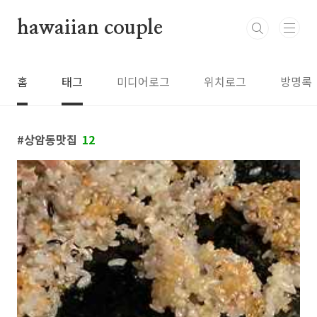
본문 바로가기
hawaiian couple
홈
태그
미디어로그
위치로그
방명록
상암동맛집
12