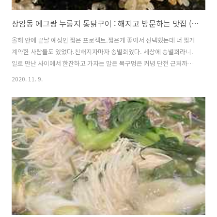
상암동 에그랑 누룽지 통닭구이 : 해지고 방문하는 맛집 (응 회식;;)
올해 안에 끝날 예정인 짧은 프로젝트.짧은게 좋아서 선택했는데 더 짧게
계약한 사람들도 있었다.친해지자마자 송별회였다. 세상에 송별회라니.
일로 만난 사이에서 한잔하고 가자는 말은 목구멍은 커녕 단전 근처까지
도 올리기 힘든 말이다.주량 또는 나이가 출중한 자로서는 엔빵하자는 제
2020. 11. 9.
안도 난감하고,무엇보다 프리랜서들은 이런 회식 따위가 싫어서 뛰쳐나
간 사람들이기 때문이다. 그럼에도 불구하고 우리는 송별회를 강행했다.
이유는 간단하다. "오. 이집은 열무김치인가봐요!""네?" 누룽지 통닭 =
누룽지 + 통닭이기 때문에 (당연하잖아!)곁들여 먹는 무생채나 김치의 맛
이 가게의 퀄리티를 좌우한다고 한다. ㅋㅋㅋ그래서 이곳 열무김치의 맛
은?짜지 않고 아주 개운했다! 자꾸만 손이 가는 맛!
https://place.map...