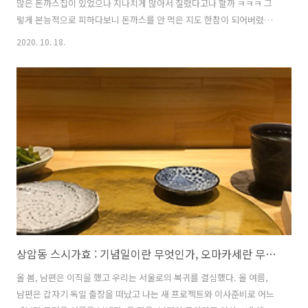
많은 돈까스집이 있었으나 지나치게 많아서 질렸다고나 할까 ㅋㅋㅋ 그
렇게 본능적으로 피하다보니 돈까스를 안 먹은 지도 한참이 되어버렸다.
촉촉돈까스는 육즙이 많아 촉촉인가 싶어서 시켜볼까 했으나 후기를 보
2020. 10. 18.
니 샐러드 드레싱을 얹어 주는 스타일이라 패스. 처음 왔으니 맨 윗줄에
적힌 메뉴를 시켜보았다. 소스에 찍어 먹는 일식 돈까스 스타일로 유부가
들어간 주먹밥 두 덩어리와 소량의 야채가 함께 나온다. 언제나 밥을 남
기는 스타일인데 저렇게 정성스러운 주먹밥이라니, 먹기도 전에 미안한
마음이 들었다. 이런 밥을 남겨서 죄송합니다... 미리 알았으면 밥을 빼
달라고 했을 텐데요... 라고 생각했으나... 오산이었다. (-.-);;; 고기가
정..
상암동 스시가효 : 기념일이란 무엇인가, 오마카세란 무엇인가
올 봄, 남편은 이직을 했고 우리는 서울로의 복귀를 결심했다. 올 여름,
남편은 갑자기 독일 출장을 떠났고 나는 새 프로젝트와 이사준비로 어느