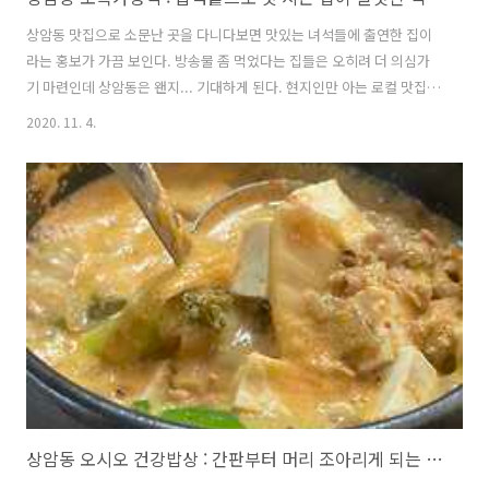
상암동 맛집으로 소문난 곳을 다니다보면 맛있는 녀석들에 출연한 집이
라는 홍보가 가끔 보인다. 방송물 좀 먹었다는 집들은 오히려 더 의심가
기 마련인데 상암동은 왠지... 기대하게 된다. 현지인만 아는 로컬 맛집을
소개받는 기분이랄까. 간만에 먹는 생선구이도 좋았지만 저 윤기 좔좔 흐
2020. 11. 4.
르는 밥맛이 너무 좋아서 여긴 꼭 다시 와야겠다 다짐! 단돈 6천원에 갓
지은 솥밥에 매일 바뀌는 국, 확실한 단백질의 메인 반찬을 먹을 수 있다
는 장점. 하지만 다른 메뉴는 오래 걸린다 철벽 치셔서 ㅋㅋㅋ 점심시간
한 시간뿐인 직장인들은 백반만 먹어야 하는 아쉬움.
https://place.map.kakao.com/19009818 오복가정식 서울 마포구
월드컵북로44길 68 (상암동 12-79) place.map.kakao.c..
상암동 오시오 건강밥상 : 간판부터 머리 조아리게 되는 대장 맛집