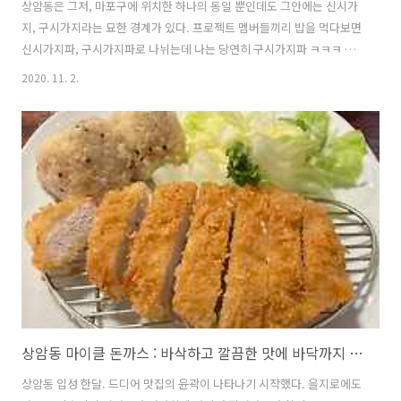
상암동은 그저, 마포구에 위치한 하나의 동일 뿐인데도 그안에는 신시가
지, 구시가지라는 묘한 경계가 있다. 프로젝트 멤버들끼리 밥을 먹다보면
신시가지파, 구시가지파로 나뉘는데 나는 당연히 구시가지파 ㅋㅋㅋ 이
날도 마라탕 젊은이들로부터 탈출하여 (맨날 먹냐ㅋㅋㅋ) 제일 잘 보이는
2020. 11. 2.
간판을 따라 홀린 듯 들어왔다.
https://place.map.kakao.com/26967539 오시오건강밥상 서울 마
포구 월드컵북로50길 5 (상암동 41-29) place.map.kakao.com 냉큼
오시오! 이젠 정말 끝.
상암동 마이클 돈까스 : 바삭하고 깔끔한 맛에 바닥까지 싹싹싹!
상암동 입성 한달. 드디어 맛집의 윤곽이 나타나기 시작했다. 을지로에도