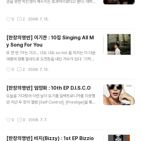
되었다. 그래서일까. [패밀리가 떴다]에서 선보이는 그녀의
권을 향한 박진영의 메시지는 효과적이었다고 본다. 데뷔
쌩얼과 몸개그에 마냥 웃을 수 만은 없었던 건. 섹시한 힙합
를 앞둔 8년차 연습생의 마음을 어루만지는 동시에, 몰랐
걸 이효리의 커버 이미지로 더할 나위 없이 충분한, 그야말
던 혹은 잊었던 대중에게 그의 존재를 잘 소개한 글이었다.
작성시간
0
2
2008. 7. 15.
로 앨범 타이틀..
JYP의 십 몇인조라며 사진이 뜰 때도 다른 그룹을 따라하
네, 연습생 방출이네 하는 가슴 아픈 말들을 들어야 했고,
현재 최고의 아이돌들이 거쳐간 리얼다큐 (게다가 서바이
[한장의명반] 이기찬 : 10집 Singing All M
벌!)에도 출연했지만 모르는 사람이 더 많았던 것이 사실.
y Song For You
그렇다고 신비주의 전략으로 가기에는 또 너무 알려진 JY
글 내용
P의 아이들이었다. 그러나 그가 남긴 장문의 메시지는 잘
또 한 번 79는 가고… 너도 나도 so hot 을 외치는 이 더운
쓴 보도자료 몇 장 보다도, 열혈남아 전 편보다도, 싸이에서
여름에 정통 발라드로 도전장을 내민 가수가 있다. '기차게
돌고도는 그들의 사진보다도 훨씬 약발이 좋았고, 그 결과
노래 잘한다'는 수식어를 달고 데뷔했던 이기찬이 어느 새
작성시간
0
2
2008. 7. 15.
그들의 데뷔 무대에 이목..
12년차 10집 가수가 되어 찾아온 것. 이기찬은 이번 앨범
에서 앨범 전체의 프로듀싱은 물론, 5곡을 직접 작곡하여
자신만의 분위기를 내는 싱어송라이터로 완전히 자리매김
[한장의명반] 엄정화 : 10th EP D.I.S.C.O
했다. 잔잔하게 시작하는 'Intro'와 묘하게 이어지는 타이
글 내용
오늘을 기다렸어 이런 날이 오기를 일렉트로니카를 지향했
틀곡 '행복해야 해'는 히트 작곡가 방시혁 작사 작곡의 발라
던 지난 두 장의 앨범 [Self Control], [Prestige]을 통해
드곡. 오케스트라가 참여한 클래식한 발라드에 느리고 강
대중적인 인기를 잠시 내려놓고 작품성에 욕심을 냈던 엄
한 드럼 비트가 이어진다. 흔한 발라드에서 느껴지는 지루
정화. 그러나 지나치게 강렬했던 퍼포먼스 탓일까. 한국대
함을 없앤 것은 좋았으나, 자꾸 들으면 거슬리기도 할 것 같
작성시간
0
0
2008. 7. 7.
중음악상을 거머쥐는 쾌거를 이루며 음악적 터닝 포인트를
다. 맨 마지막 후렴구에만 넣던지, 아니면 오케스트라 버전
지나왔지만 대중의 반응은 무관심이었다. 부족했던 사랑은
을 뒤에 따로..
드라마와 영화로 채우며 캐릭터 강한 영리한 배우로 매력
[한장의명반] 비지(Bizzy) : 1st EP Bizzio
을 발산하던 그녀에게 드디어 때가 왔다. 단 6곡의 미니 앨