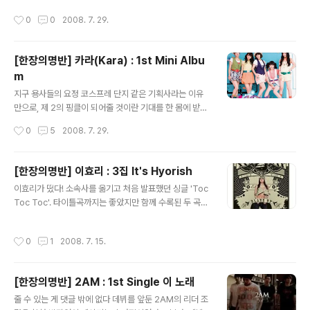
를 뛰어도 될만한 이 시기에 과감하게 솔로 2집에 욕심내
훈의 안정된 보컬과 해체 후에도 꾸준히 활동해 온 유리의
작성시간
0
0
2008. 7. 29.
는 모습이그녀답다. 타이틀곡 '신데렐라'는 싸이가 작사하
무게감이 새삼 느껴지는 부분. 그들이 없는 동안 모두가 쿨
고, 싸이와 유건형이 함께 작곡한 강렬한 일렉트로닉 댄스
의 노래..
곡. 무겁지 않은 고음에 톡톡 쏘는 저음까지, 자유자재로 변
[한장의명반] 카라(Kara) : 1st Mini Albu
신하는 그녀의 보컬이 매혹적이다. 지난 주 '천하무적'를 외
m
치며 등장한 이효리에게 '요즘엔 내가 대세'라는 말로 받아
글 내용
치는 듯한 당당함이 흥미롭다. 컴백 무대에서는 화제가 되
지구 용사들의 요정 코스프레 단지 같은 기획사라는 이유
었던 눈썹춤보다는 안정적인 라이브 무대가 훨씬 인상적이
만으로, 제 2의 핑클이 되어줄 것이란 기대를 한 몸에 받으
었다. 지금의 전성기가 운이 아닌 실력의 결과라는 뜻이겠
며 데뷔했던 카라. 나름 괜찮았던 1집 성적표. 하지만 라이
작성시간
0
5
2008. 7. 29.
지. 다음 곡 'I Li..
벌 기획사 걸들의 대성공과 보컬 에이스 김성희의 갑작스
런 탈퇴로 잠시 주춤하는 듯 보였던 것이 사실이었다.그러
나 올 여름 씩씩하게 컴백, 두 명의 새 멤버 구하라와 강지
[한장의명반] 이효리 : 3집 It's Hyorish
영을 영입하고 활동을 재개한 그녀들. 특히 새 멤버 강지영
글 내용
이효리가 떴다! 소속사를 옮기고 처음 발표했던 싱글 'Toc
은 연말까지 깨지지 않을 것 같았던 샤이니의 막내 태민 군
Toc Toc'. 타이틀곡까지는 좋았지만 함께 수록된 두 곡을
보다도 1살이 어린 무려 94년생! 소희랑 선미가 누나 되는
들었을 때는 진짜 걱정이 한가득이었다. 특히 압구정 가지
것도 놀라웠는데, 이젠 태민이가 오빠;가 되다니 정말 대단
말라;며 울먹이는 그 노래를 처음 들었을 때의 그 충격과 부
한 가요계로다. 타이틀곡 'Rock U'는 초반부는 만화 주제
작성시간
0
1
2008. 7. 15.
끄러움이란. 아무리 좋게 이야기해도 왁스와 씨야를 이어
가, 후렴구는 응원단 느낌 물씬나는 독특한 구성의 댄스곡.
주는 이효리의 재발견 정도랄까. 얼마 전 정재형과 함께 부
하지만 아쉽게도 그..
른 '지붕 위의 고양이'에서 오랜만에 분위기 있는 목소리 들
[한장의명반] 2AM : 1st Single 이 노래
려주었지만, 정작 앨범에 실린 것은 장윤주 버전. 그나마 잘
글 내용
어울렸던 애니콜 시리즈도 파릇한 후배 요정들의 차지가
줄 수 있는 게 댓글 밖에 없다 데뷔를 앞둔 2AM의 리더 조