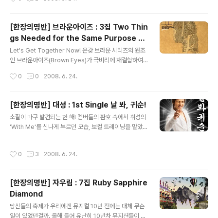
지워진다. 유희열을 필두로 김광진, 김현철, 이승환(스토
리), 정지찬, 노영심, 정재형, 정재일 등 '반가운 뮤지션들로
바짝!' 당긴 반가운 앨범인 것이다. 이들을 섭외하기 위해 D
[한장의명반] 브라운아이즈 : 3집 Two Thin
J를 했던건 아닐까 싶을 정도로. 유희열이 작곡한 첫 곡 '여
gs Needed for the Same Purpose an
기 내 맘속에'는 성시경이 가사를 쓴 모던한 포크 발라드.
글 내용
d 5 Objets
앨범 타이틀과 같아서일까. 이 곡 처럼 힘을 뺀 서른의 성시
Let's Get Together Now! 온갖 브라운 시리즈의 원조
경을 앨범 내내 만날 수 있을거란 기대에 부푼다. 그가 쓴
인 브라운아이즈(Brown Eyes)가 극비리에 재결합하여
성숙한 가사 또한 맑은 건반 소리와 무게감 있는 기타 소리
3집을 내 놓았다. 나얼의 입대로 방송 활동은 하지 않는다
작성시간
0
0
2008. 6. 24.
에 잘 녹..
는 소식 때문인지 재결합 속사정에 대해 말도 많았지만, 가
장 중요한 것은 둘로 갈라졌던 팬들도 너나 할 것 없이 이들
의 새 앨범을 환영하고 있다는 것. 옛 느낌이 밀려오는 인트
[한장의명반] 대성 : 1st Single 날 봐, 귀순!
로 'Your Eyes'에 이어지는 타이틀곡 '가지마 가지마'는
글 내용
소질이 마구 발견되는 한 해! 멤버들의 환호 속에서 휘성의
윤건이 작곡하고, 리쌍의 개리가 작사한 미디엄 템포의 발
'With Me'를 신나게 부르던 모습, 보컬 트레이닝을 맡았던
라드. 클라이막스로 넘어가는 '가지마 가지마'로 윤건이 한
휘성이 자신과 닮은 스타일이라며 얹어주는 멘트, 사무실
껏 분위기를 잡은 뒤, 시원하게 터지는 나얼의 '아직~', 그
로 찾아오는 소녀팬이 가장 많다는 직원의 귀띔. 임원들의
리고 'Baby'에서 절묘하게 한데 뭉치는 하모니가 애절함
작성시간
0
3
2008. 6. 24.
만장일치로 정식 멤버가 되던 날. 이상, 데뷔하면 가장 먼저
을 넘어 감동적이다. 이것이 바로 윤건 혼자서도 안되고, ..
빵 터질 줄 알았던 대성의 연습생 시절이었다. 그런데 어디
보자. 눈 부신 금자켓에 작렬하는 눈웃음, 그리고 궁서체의
[한장의명반] 자우림 : 7집 Ruby Sapphire
세로쓰기에 요상한 낙관. 자켓 이미지를 얼핏 보고는 '귀순
Diamond
용사 대성' 컨셉의 포토샵 작품인 줄 알았다. -_-; 이것이
글 내용
과연 YG의 뜻이란 말인가! 안그래도 너무 잘난 형들에 밀
당신들의 축제가 우리에겐 뮤지컬 10년 전에는 대체 무슨
려 노래도 쭉쭉 안되는 것 같고, 그 좋은 성격도 보여줄 기
일이 있었던걸까. 올해 들어 유난히 10년차 뮤지션들이 많