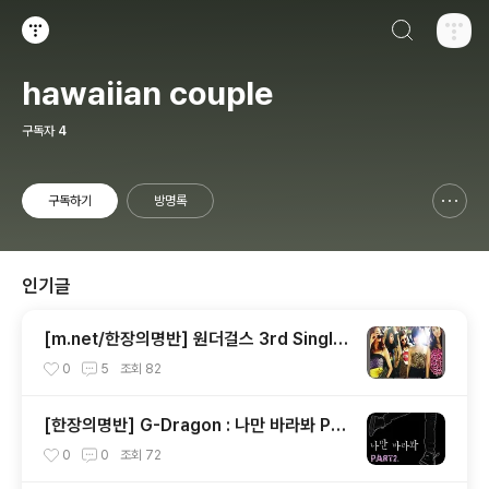
검색하기
티스토리
hawaiian couple
구독자
4
구독하기
방명록
신고하기 레이어
열기
인기글
[m.net/한장의명반] 원더걸스 3rd Single
[So Hot]
0
5
조회
82
[한장의명반] G-Dragon : 나만 바라봐 Par
t.2
0
0
조회
72