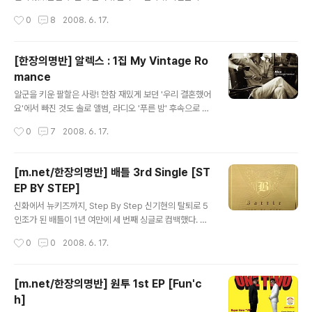
회가 좀처럼 없던 그. 웃음기 싹 빼고 담금질 중이려나 싶었
은 듯 하다. 한국의 대표 모던락 밴드 자우림 또한 새로운 1
작성시간
0
8
2008. 6. 17.
는데 ..
0년을 향한 첫 걸음을 7집 새 앨범으로 힘차게 내딛었다.
그들의 앨범은 짝수와 홀수로 나뉜다고 하는데, 그 법칙이
유효하다면 이번 앨범은 가볍고 찰랑거려야 맞다. 그래서
[한장의명반] 알렉스 : 1집 My Vintage Ro
인지타이틀곡 'Carnival Amour'에서는 현란한 빅밴드와
mance
카랑카랑한 김윤아의 보컬이 무지개처럼 빛난다. 남자 목
글 내용
소리까지 척척 소화하는 김윤아의 다채로운 보컬에 5집 타
알군을 키운 팔할은 사랑! 한참 재밌게 보던 '우리 결혼했어
이틀곡 '하하하쏭'이 떠오르기도 한다. 그러고보니 같은 앨
요'에서 빠진 것도 솔로 앨범, 라디오 '푸른 밤' 후속으로 바
범에 수록되었던 '17171771'과 비슷하다는 제보로 게시
로 나서지 못한 것도 솔로 앨범 때문이었다. 아무리 알군의
작성시간
0
7
2008. 6. 17.
판이 들썩이던데, 비슷한 멜로디가 확실히 있긴 하지만의
인기가 상한가여도 TV와 라디오를 낙으로 삼은 언니들에
도적인 차용이 아닐까 싶..
게 이러한 태도는 분명 마이너스다. 돌아온 알렉스-신애 커
플이 생각보다 환대받지 못한 것도 이 때문일 것이다. 그러
[m.net/한장의명반] 배틀 3rd Single [ST
나 플럭서스의 뮤지션들이 한 곡씩만 던져줘도 기본 이상
EP BY STEP]
은 해 줄 앨범이니일단 들어나보고 원망해야지 어쩌겠나.
글 내용
어쨌든 그 대단한 솔로 앨범이 드디어 나와주었는데, 타이
신화에서 뉴키즈까지, Step By Step 신기현의 탈퇴로 5
틀곡은 생각보다 심심하다. 러브홀릭의 이재학이 작곡한
인조가 된 배틀이 1년 여만에 세 번째 싱글로 컴백했다. 사
심플한 발라드곡 '그대라면'. 알렉스의 특징도, 이재학의 특
실 5인조가 된 것도 이번 앨범을 통해서 저절로 알려진 것
작성시간
0
0
2008. 6. 17.
징도 살아있지 않아 다소 아쉽다. 무엇보다도 버터 느낌의
이나 마찬가지. 신기현 군의 고운 비주얼은 그의 바람대로
알렉스가 전하는 '그대 위해 ..
작품을 통해서 다시 만나길 바라며 곡을 들어보았다. 일단
저 타이틀 Step By Step. 당연히 뉴키즈온더블럭 (New
[m.net/한장의명반] 원투 1st EP [Fun'c
Kids On The Block)이 생각난다. 과연 몇년생까지 이
h]
그룹의 전성기를 기억할 수 있을까. 이렇듯 90년대 전 세
글 내용