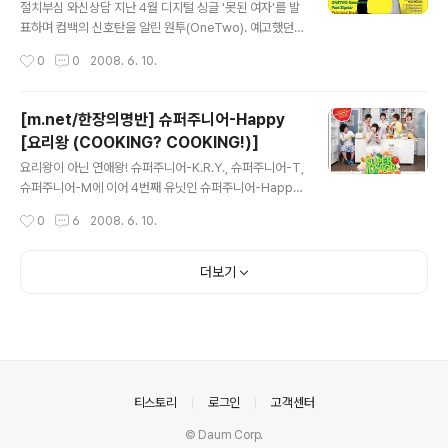
계 아이돌의 타이틀을 따 온 것을 보니, 이번 기회에 인지도
절치부심 와신상담 지난 4월 디지털 싱글 '못된 여자'를 발
를 한층 넓혀보겠다는 야심이 느껴진다. 나만 해도 리메이
표하며 컴백의 신호탄을 알린 원투(OneTwo). 예고했던
크인지 아닌지 한 번 쯤 들어볼 것 같으니까. 설마 멤버 수
여름 앨범이란 수식 대신더 강력해진 'Fun'ch' 라는 타이
작성시간
0
0
2008. 6. 10.
를 맞추기 위해 탈퇴를 시킨 것은 아니겠지, 하는 괜한 ..
틀이 붙었다. 실제로 곡을 들어보니 내공있는 즐거움을 주
겠다는 의욕이, 길었던 공백기를 거치면서 더욱 단단해진
느낌이다. 두근거리는 연애 감정을 롤러코스터에 비유한
[m.net/한장의명반] 슈퍼주니어-Happy
'롤러코스터'는 원투 스타일의 일렉트로니카를 제대로 선
[요리왕 (COOKING? COOKING!)]
보이는 트랙. 몽환적이기 보다는 아기자기하고 발랄한 리
글 내용
듬의 반복, 그리고 그 안에서 자유자재로 보컬과 랩을 오가
요리왕이 아닌 연애왕! 슈퍼주니어-K.R.Y., 슈퍼주니어-T,
는 이들의 흥겨움으로 가득하다. '못된 여자'에 이어 이번에
슈퍼주니어-M에 이어 4번째 유닛인 슈퍼주니어-Happy
도 MC몽이 작사에 참여하여 힘을 실어주었다. 타이틀곡
가 결성되었다. 이특, 예성, 강인, 신동, 성민, 은혁 이렇게 6
작성시간
0
6
2008. 6. 10.
'개과천선!'은 90년대 터보와 쿨을 최고의 그룹으로 만들
명의 멤버로 구성된 슈퍼주니어-Happy는 네이밍 그대로
었던 윤일상-이승호 콤비가 8년만..
모두가 즐길 수 있는 행복한 음악에 초점을 맞춘 듯 하다.
그리고 조금씩 고개를 드는 여름 가요 시장을 겨냥한 듯, 이
더보기
들의 음악에서도 싱그러운 계절을 물씬 느낄 수 있다. 소녀
시대 써니의 깜찍한 애교로 문을 여닫는 타이틀곡 '요리왕
(COOKING? COOKING!)'은 신인 작곡가 ROZ의 곡. 요
리 실력이 꽝인 여자친구와의 에피소드를 한 곡에 담았다.
은혁과 신동이 주고받는 익살스러운 랩에서 김성수와 이하
늘이 바로 떠오를 정도로 90년대 가요 느낌 물씬이다. 이
의안내
티스토리
로그인
고객센터
렇..
© Daum Corp.