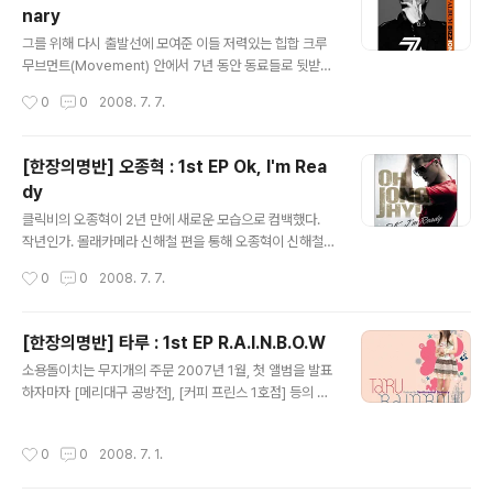
nary
범이지만 감히 정규 10집이라고 불러도 손색 없을 완성도
글 내용
와 사진 몇 장만으로도 느껴지는 섹시한 카리스마. 엄정화
그를 위해 다시 출발선에 모여준 이들 저력있는 힙합 크루
는 스무살 가까이 차이나는 소녀들 틈을 비집고 다시 무대
무브먼트(Movement) 안에서 7년 동안 동료들로 뒷받침
를 찾았다. 이번 앨범은 홍보된 바와 같이 YG 엔터테인먼
을 해 온 숨은 고수 비지(Bizzy)가 드디어 데뷔 앨범을 발
작성시간
0
0
2008. 7. 7.
트가 제작한 첫 외부 가..
표했다. 힙합 선후배들은 물론 가장 친한 친구이자 동료인
양동근(YDG)은 입대 직전 함께 녹음을 했다고 해서 화제
가 되기도. 첫 곡 'Change'이 바로 그 곡이다. 처음 들었을
[한장의명반] 오종혁 : 1st EP Ok, I'm Rea
때에는 누가 양동근이고 누가 비지인지 잘 구별할 수가 없
dy
었다. 사실 목소리 톤으로 확연히 구분되긴 하지만, 노래할
글 내용
때의 발음이며 살짝 엇박인 듯한 랩 스타일이 오묘하게 닮
클릭비의 오종혁이 2년 만에 새로운 모습으로 컴백했다.
아있기 때문. 제목부터 호기심이 생겨버리는 '그래(춤 못 추
작년인가. 몰래카메라 신해철 편을 통해 오종혁이 신해철
는 사람을 위해 만든 노래)'. 갑자기 업 된 톤의 추임새와 호
의 소속가수라는 사실에 깜짝 놀랐다. 좀처럼 어울리지 않
작성시간
0
0
2008. 7. 7.
탕한 웃음소리 때문에 노홍철이 피처링했나 찾아보았을 정
는 두 사람을 보며 과연 신해철이 기대하는 오종혁의 모습
도;;..
은 어떤 것인지, 앞으로 어떤 카드를 내밀 것인지 내심 궁금
했던 기억이 난다. 그리고 이렇게 1년 뒤. 발라드가 타이틀
[한장의명반] 타루 : 1st EP R.A.I.N.B.O.W
곡이었던 앨범과 싱글을 거쳐 드디어 새로운 모습으로 무
글 내용
소용돌이치는 무지개의 주문 2007년 1월, 첫 앨범을 발표
대에 섰다. 앨범을 여는 첫 곡 'We Be The One'은 GRE
하자마자 [메리대구 공방전], [커피 프린스 1호점] 등의 인
G PAGAN 과 김태성이 함께 작곡한 깔끔한 팝 댄스곡으
기 드라마에 삽입되면서 주목을 받았던 그룹 더 멜로디(Th
로 Mr.Gordo의 랩 피처링이 돋보인다. 타이틀곡 'Get A
e Melody). 그 중에서도 신비로운 목소리를 자랑하던 메
way'로 요즘 한창 주가를 올리고 있는 용감한 형제가 작사
작성시간
0
0
2008. 7. 1.
인 보컬 타루(Taru)가 미니 앨범 시리즈 'Music Recipe'
작곡한 일렉트로닉 댄스곡이다. MC몽의 '써커스'에서 인
중 첫 장 [R.A.I.N.B.O.W]를 발표했다. 어쿠스틱 하면서도
상적인 랩을 ..