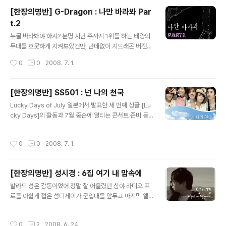
다채로운 느낌의 모던락을 선보이던 전작과는 달리, 일렉
[한장의명반] G-Dragon : 나만 바라봐 Par
트로닉 사운드를 새로이 도입한 것이 이번 앨범의 가장 큰
t.2
특징. 지난 파스텔 5주년 앨범에서 'True Romance'라는
글 내용
곡을 선보였던 센티멘탈 시너리(Sentimental Scenery)
누굴 바라봐야 하지? 분명 지난 주까지 1위를 하는 태양의
가 이번 앨범에서 대부분의 곡을 작곡, 편곡했다. 타루는
무대를 흐뭇하게 지켜보았건만, 난데없이 지드래곤 버전의
'그 멜로디'에 진심이 담긴 노랫..
'나만 바라봐'가 나와주었다. 사실 대성 싱글 때도 "이 타이
작성시간
0
0
2008. 7. 1.
밍은 조금.." 싶었는데, (얼씨구나 좋아하긴 했지만 흠흠;),
이번에는 아예 활동 중인 타이틀곡으로 Part.2 라니 입이
쩍 벌어질 노릇이다. 태양의 팬들이 섭섭하지는 않을까 걱
[한장의명반] SS501 : 넌 나의 천국
정하며 들었으나, 자신의 이름이 들어간 첫 싱글을 이렇게
글 내용
Lucky Days of July 일본에서 발표한 세 번째 싱글 [Lu
내야하는 지드래곤과 그의 팬들도 상처입기는 마찬가지일
cky Days]의 활동과 7월 중순에 열리는 콘서트 준비 등
듯. 그러나 이 청년들의 진짜 속마음을 알 방법 없으니, 그
으로 출국한 SS501이 국내 팬들을 위해 디지털 싱글을 발
냥 이렇게 멀리서 손수건을 흔들며 밥은 먹고 다니냐 외칠
매했다. 이는 Love Melody 라는 타이틀의 싱글 프로젝
수 밖에... 그래도 지드래곤의 랩이 어떻게 들어갔는지, 가
작성시간
0
0
2008. 7. 1.
트의 일환으로, 총 3곡의 수록곡을 순차적으로 발표하며
사는 또 어떻게 달라진건지 몹시도 궁금함은 어쩔 수가 없
공백기 동안에 팬들이 느낄 아쉬움을 달래겠다는 것. 참고
어라. 사실 곡..
로 지난 달 18일, 발표와 동시에 오리콘 데일리 차트에 2위
[한장의명반] 성시경 : 6집 여기 내 맘속에
에 오른 일본 싱글 'Lucky Days'는 국내 인기 작곡가 황
글 내용
성제의 곡이며, 뮤직비디오에는 카라의 한승연이 출연하는
발라드 성은 감동이었어 정말 잘 어울렸던 심야 라디오 프
등 순수 국내 인력이 만들어낸 성과라 더욱 의미가 깊다. 이
로를 아쉽게 접은 성디제이가 군입대를 앞두고 마지막 앨
번에 발표된 첫 곡 '넌 나의 천국'은 송수윤 작사, 한재호김
범을 발표했다. 솔직히 말해 '군대가기 전에바짝?' 이란 느
승수 공동 작곡의 감미로운 러브송으로 영생&규종의 ..
낌 없지 않았는데, 막상 라인업을 훑어보니 그런 의심이 싹
작성시간
0
2
2008. 6. 24.