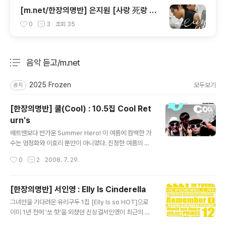
[m.net/한장의명반] 은지원 [사랑 死랑 思
랑]
0
3
조회
35
음악 듣고/m.net
분류 전체보기
주요 글 목록
2025 Frozen
모두보기
공지
[한장의명반] 쿨(Cool) : 10.5집 Cool Ret
urn's
글 내용
배트맨보다 반가운 Summer Hero! 이 여름에 컴백한 가
수는 엄정화와 이효리 뿐만이 아니었다. 진정한 여름의 주
인 쿨이 돌아온 것! 비슷한 느낌의 곡들은 많았지만 정작 그
작성시간
0
2
2008. 7. 29.
들은 없었던 여름. 이제 쿨의 여름 이야기가 다시 시작된다.
곡 수로 봐서는 살짝 11집이라고 우겨도 될 법도 한데 예전
스타일대로 소수점을 붙여주시는 저 겸손함. 어쨌든 그들
[한장의명반] 서인영 : Elly Is Cinderella
의 10.5집은 빠른 비트의 전자음이 인상적인 첫 곡 'BPM
글 내용
그녀만을 기다려온 유리구두 1집 [Elly Is so HOT]으로
140'으로 시작한다. 자연스럽게 이어지는 다음 곡 'Danc
이미 1년 전에 '쏘 핫'을 외쳤던 신상걸서인영이 최근의 인
e Dance'까지 모두 노는어린이(김원현)의 곡. 트렌디한
기를 업고 두 번째 앨범을 발표했다. 아직 쥬얼리로서 행사
리듬 속에서도 변함없는 그 친근한 분위기가 새롭다. 이재