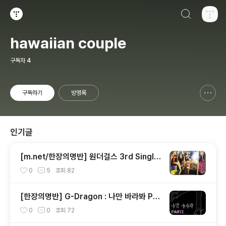
검색하기
티스토리
hawaiian couple
구독자
4
구독하기
방명록
신고하기 레이어
열기
인기글
[m.net/한장의명반] 원더걸스 3rd Single
[So Hot]
0
5
조회
82
[한장의명반] G-Dragon : 나만 바라봐 Par
t.2
0
0
조회
72