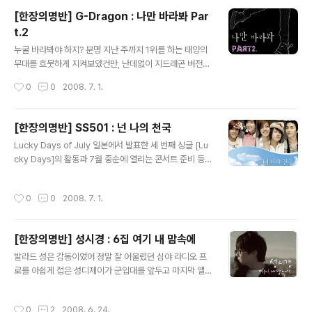
다채로운 느낌의 모던락을 선보이던 전작과는 달리, 일렉
[한장의명반] G-Dragon : 나만 바라봐 Par
트로닉 사운드를 새로이 도입한 것이 이번 앨범의 가장 큰
t.2
특징. 지난 파스텔 5주년 앨범에서 'True Romance'라는
글 내용
곡을 선보였던 센티멘탈 시너리(Sentimental Scenery)
누굴 바라봐야 하지? 분명 지난 주까지 1위를 하는 태양의
가 이번 앨범에서 대부분의 곡을 작곡, 편곡했다. 타루는
무대를 흐뭇하게 지켜보았건만, 난데없이 지드래곤 버전의
'그 멜로디'에 진심이 담긴 노랫..
'나만 바라봐'가 나와주었다. 사실 대성 싱글 때도 "이 타이
작성시간
0
0
2008. 7. 1.
밍은 조금.." 싶었는데, (얼씨구나 좋아하긴 했지만 흠흠;),
이번에는 아예 활동 중인 타이틀곡으로 Part.2 라니 입이
쩍 벌어질 노릇이다. 태양의 팬들이 섭섭하지는 않을까 걱
[한장의명반] SS501 : 넌 나의 천국
정하며 들었으나, 자신의 이름이 들어간 첫 싱글을 이렇게
글 내용
Lucky Days of July 일본에서 발표한 세 번째 싱글 [Lu
내야하는 지드래곤과 그의 팬들도 상처입기는 마찬가지일
cky Days]의 활동과 7월 중순에 열리는 콘서트 준비 등
듯. 그러나 이 청년들의 진짜 속마음을 알 방법 없으니, 그
으로 출국한 SS501이 국내 팬들을 위해 디지털 싱글을 발
냥 이렇게 멀리서 손수건을 흔들며 밥은 먹고 다니냐 외칠
매했다. 이는 Love Melody 라는 타이틀의 싱글 프로젝
수 밖에... 그래도 지드래곤의 랩이 어떻게 들어갔는지, 가
작성시간
0
0
2008. 7. 1.
트의 일환으로, 총 3곡의 수록곡을 순차적으로 발표하며
사는 또 어떻게 달라진건지 몹시도 궁금함은 어쩔 수가 없
공백기 동안에 팬들이 느낄 아쉬움을 달래겠다는 것. 참고
어라. 사실 곡..
로 지난 달 18일, 발표와 동시에 오리콘 데일리 차트에 2위
[한장의명반] 성시경 : 6집 여기 내 맘속에
에 오른 일본 싱글 'Lucky Days'는 국내 인기 작곡가 황
글 내용
성제의 곡이며, 뮤직비디오에는 카라의 한승연이 출연하는
발라드 성은 감동이었어 정말 잘 어울렸던 심야 라디오 프
등 순수 국내 인력이 만들어낸 성과라 더욱 의미가 깊다. 이
로를 아쉽게 접은 성디제이가 군입대를 앞두고 마지막 앨
번에 발표된 첫 곡 '넌 나의 천국'은 송수윤 작사, 한재호김
범을 발표했다. 솔직히 말해 '군대가기 전에바짝?' 이란 느
승수 공동 작곡의 감미로운 러브송으로 영생&규종의 ..
낌 없지 않았는데, 막상 라인업을 훑어보니 그런 의심이 싹
작성시간
0
2
2008. 6. 24.