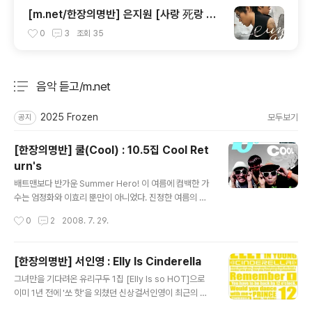
[m.net/한장의명반] 은지원 [사랑 死랑 思
랑]
0
3
조회
35
음악 듣고/m.net
분류 전체보기
주요 글 목록
2025 Frozen
모두보기
공지
[한장의명반] 쿨(Cool) : 10.5집 Cool Ret
urn's
글 내용
배트맨보다 반가운 Summer Hero! 이 여름에 컴백한 가
수는 엄정화와 이효리 뿐만이 아니었다. 진정한 여름의 주
인 쿨이 돌아온 것! 비슷한 느낌의 곡들은 많았지만 정작 그
작성시간
0
2
2008. 7. 29.
들은 없었던 여름. 이제 쿨의 여름 이야기가 다시 시작된다.
곡 수로 봐서는 살짝 11집이라고 우겨도 될 법도 한데 예전
스타일대로 소수점을 붙여주시는 저 겸손함. 어쨌든 그들
[한장의명반] 서인영 : Elly Is Cinderella
의 10.5집은 빠른 비트의 전자음이 인상적인 첫 곡 'BPM
글 내용
그녀만을 기다려온 유리구두 1집 [Elly Is so HOT]으로
140'으로 시작한다. 자연스럽게 이어지는 다음 곡 'Danc
이미 1년 전에 '쏘 핫'을 외쳤던 신상걸서인영이 최근의 인
e Dance'까지 모두 노는어린이(김원현)의 곡. 트렌디한
기를 업고 두 번째 앨범을 발표했다. 아직 쥬얼리로서 행사
리듬 속에서도 변함없는 그 친근한 분위기가 새롭다. 이재