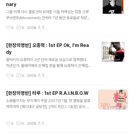
nary
범이지만 감히 정규 10집이라고 불러도 손색 없을 완성도
글 내용
와 사진 몇 장만으로도 느껴지는 섹시한 카리스마. 엄정화
그를 위해 다시 출발선에 모여준 이들 저력있는 힙합 크루
는 스무살 가까이 차이나는 소녀들 틈을 비집고 다시 무대
무브먼트(Movement) 안에서 7년 동안 동료들로 뒷받침
를 찾았다. 이번 앨범은 홍보된 바와 같이 YG 엔터테인먼
을 해 온 숨은 고수 비지(Bizzy)가 드디어 데뷔 앨범을 발
작성시간
0
0
2008. 7. 7.
트가 제작한 첫 외부 가..
표했다. 힙합 선후배들은 물론 가장 친한 친구이자 동료인
양동근(YDG)은 입대 직전 함께 녹음을 했다고 해서 화제
가 되기도. 첫 곡 'Change'이 바로 그 곡이다. 처음 들었을
[한장의명반] 오종혁 : 1st EP Ok, I'm Rea
때에는 누가 양동근이고 누가 비지인지 잘 구별할 수가 없
dy
었다. 사실 목소리 톤으로 확연히 구분되긴 하지만, 노래할
글 내용
때의 발음이며 살짝 엇박인 듯한 랩 스타일이 오묘하게 닮
클릭비의 오종혁이 2년 만에 새로운 모습으로 컴백했다.
아있기 때문. 제목부터 호기심이 생겨버리는 '그래(춤 못 추
작년인가. 몰래카메라 신해철 편을 통해 오종혁이 신해철
는 사람을 위해 만든 노래)'. 갑자기 업 된 톤의 추임새와 호
의 소속가수라는 사실에 깜짝 놀랐다. 좀처럼 어울리지 않
작성시간
0
0
2008. 7. 7.
탕한 웃음소리 때문에 노홍철이 피처링했나 찾아보았을 정
는 두 사람을 보며 과연 신해철이 기대하는 오종혁의 모습
도;;..
은 어떤 것인지, 앞으로 어떤 카드를 내밀 것인지 내심 궁금
했던 기억이 난다. 그리고 이렇게 1년 뒤. 발라드가 타이틀
[한장의명반] 타루 : 1st EP R.A.I.N.B.O.W
곡이었던 앨범과 싱글을 거쳐 드디어 새로운 모습으로 무
글 내용
소용돌이치는 무지개의 주문 2007년 1월, 첫 앨범을 발표
대에 섰다. 앨범을 여는 첫 곡 'We Be The One'은 GRE
하자마자 [메리대구 공방전], [커피 프린스 1호점] 등의 인
G PAGAN 과 김태성이 함께 작곡한 깔끔한 팝 댄스곡으
기 드라마에 삽입되면서 주목을 받았던 그룹 더 멜로디(Th
로 Mr.Gordo의 랩 피처링이 돋보인다. 타이틀곡 'Get A
e Melody). 그 중에서도 신비로운 목소리를 자랑하던 메
way'로 요즘 한창 주가를 올리고 있는 용감한 형제가 작사
작성시간
0
0
2008. 7. 1.
인 보컬 타루(Taru)가 미니 앨범 시리즈 'Music Recipe'
작곡한 일렉트로닉 댄스곡이다. MC몽의 '써커스'에서 인
중 첫 장 [R.A.I.N.B.O.W]를 발표했다. 어쿠스틱 하면서도
상적인 랩을 ..