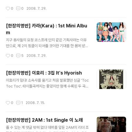
를 뛰어도 될만한 이 시기에 과감하게 솔로 2집에 욕심내
훈의 안정된 보컬과 해체 후에도 꾸준히 활동해 온 유리의
작성시간
0
0
2008. 7. 29.
는 모습이그녀답다. 타이틀곡 '신데렐라'는 싸이가 작사하
무게감이 새삼 느껴지는 부분. 그들이 없는 동안 모두가 쿨
고, 싸이와 유건형이 함께 작곡한 강렬한 일렉트로닉 댄스
의 노래..
곡. 무겁지 않은 고음에 톡톡 쏘는 저음까지, 자유자재로 변
[한장의명반] 카라(Kara) : 1st Mini Albu
신하는 그녀의 보컬이 매혹적이다. 지난 주 '천하무적'를 외
m
치며 등장한 이효리에게 '요즘엔 내가 대세'라는 말로 받아
글 내용
치는 듯한 당당함이 흥미롭다. 컴백 무대에서는 화제가 되
지구 용사들의 요정 코스프레 단지 같은 기획사라는 이유
었던 눈썹춤보다는 안정적인 라이브 무대가 훨씬 인상적이
만으로, 제 2의 핑클이 되어줄 것이란 기대를 한 몸에 받으
었다. 지금의 전성기가 운이 아닌 실력의 결과라는 뜻이겠
며 데뷔했던 카라. 나름 괜찮았던 1집 성적표. 하지만 라이
작성시간
0
5
2008. 7. 29.
지. 다음 곡 'I Li..
벌 기획사 걸들의 대성공과 보컬 에이스 김성희의 갑작스
런 탈퇴로 잠시 주춤하는 듯 보였던 것이 사실이었다.그러
나 올 여름 씩씩하게 컴백, 두 명의 새 멤버 구하라와 강지
[한장의명반] 이효리 : 3집 It's Hyorish
영을 영입하고 활동을 재개한 그녀들. 특히 새 멤버 강지영
글 내용
이효리가 떴다! 소속사를 옮기고 처음 발표했던 싱글 'Toc
은 연말까지 깨지지 않을 것 같았던 샤이니의 막내 태민 군
Toc Toc'. 타이틀곡까지는 좋았지만 함께 수록된 두 곡을
보다도 1살이 어린 무려 94년생! 소희랑 선미가 누나 되는
들었을 때는 진짜 걱정이 한가득이었다. 특히 압구정 가지
것도 놀라웠는데, 이젠 태민이가 오빠;가 되다니 정말 대단
말라;며 울먹이는 그 노래를 처음 들었을 때의 그 충격과 부
한 가요계로다. 타이틀곡 'Rock U'는 초반부는 만화 주제
작성시간
0
1
2008. 7. 15.
끄러움이란. 아무리 좋게 이야기해도 왁스와 씨야를 이어
가, 후렴구는 응원단 느낌 물씬나는 독특한 구성의 댄스곡.
주는 이효리의 재발견 정도랄까. 얼마 전 정재형과 함께 부
하지만 아쉽게도 그..
른 '지붕 위의 고양이'에서 오랜만에 분위기 있는 목소리 들
[한장의명반] 2AM : 1st Single 이 노래
려주었지만, 정작 앨범에 실린 것은 장윤주 버전. 그나마 잘
글 내용
어울렸던 애니콜 시리즈도 파릇한 후배 요정들의 차지가
줄 수 있는 게 댓글 밖에 없다 데뷔를 앞둔 2AM의 리더 조