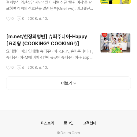
계 아이돌의 타이틀을 따 온 것을 보니, 이번 기회에 인지도
절치부심 와신상담 지난 4월 디지털 싱글 '못된 여자'를 발
를 한층 넓혀보겠다는 야심이 느껴진다. 나만 해도 리메이
표하며 컴백의 신호탄을 알린 원투(OneTwo). 예고했던
크인지 아닌지 한 번 쯤 들어볼 것 같으니까. 설마 멤버 수
여름 앨범이란 수식 대신더 강력해진 'Fun'ch' 라는 타이
작성시간
0
0
2008. 6. 10.
를 맞추기 위해 탈퇴를 시킨 것은 아니겠지, 하는 괜한 ..
틀이 붙었다. 실제로 곡을 들어보니 내공있는 즐거움을 주
겠다는 의욕이, 길었던 공백기를 거치면서 더욱 단단해진
느낌이다. 두근거리는 연애 감정을 롤러코스터에 비유한
[m.net/한장의명반] 슈퍼주니어-Happy
'롤러코스터'는 원투 스타일의 일렉트로니카를 제대로 선
[요리왕 (COOKING? COOKING!)]
보이는 트랙. 몽환적이기 보다는 아기자기하고 발랄한 리
글 내용
듬의 반복, 그리고 그 안에서 자유자재로 보컬과 랩을 오가
요리왕이 아닌 연애왕! 슈퍼주니어-K.R.Y., 슈퍼주니어-T,
는 이들의 흥겨움으로 가득하다. '못된 여자'에 이어 이번에
슈퍼주니어-M에 이어 4번째 유닛인 슈퍼주니어-Happy
도 MC몽이 작사에 참여하여 힘을 실어주었다. 타이틀곡
가 결성되었다. 이특, 예성, 강인, 신동, 성민, 은혁 이렇게 6
작성시간
0
6
2008. 6. 10.
'개과천선!'은 90년대 터보와 쿨을 최고의 그룹으로 만들
명의 멤버로 구성된 슈퍼주니어-Happy는 네이밍 그대로
었던 윤일상-이승호 콤비가 8년만..
모두가 즐길 수 있는 행복한 음악에 초점을 맞춘 듯 하다.
그리고 조금씩 고개를 드는 여름 가요 시장을 겨냥한 듯, 이
더보기
들의 음악에서도 싱그러운 계절을 물씬 느낄 수 있다. 소녀
시대 써니의 깜찍한 애교로 문을 여닫는 타이틀곡 '요리왕
(COOKING? COOKING!)'은 신인 작곡가 ROZ의 곡. 요
리 실력이 꽝인 여자친구와의 에피소드를 한 곡에 담았다.
은혁과 신동이 주고받는 익살스러운 랩에서 김성수와 이하
늘이 바로 떠오를 정도로 90년대 가요 느낌 물씬이다. 이
의안내
티스토리
로그인
고객센터
렇..
© Daum Corp.