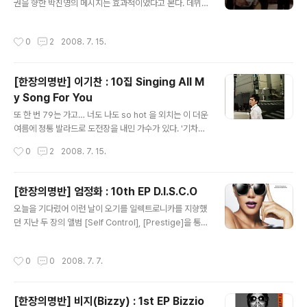
되었다. 그래서일까. [패밀리가 떴다]에서 선보이는 그녀의
권을 향한 박진영의 메시지는 효과적이었다고 본다. 데뷔
쌩얼과 몸개그에 마냥 웃을 수 만은 없었던 건. 섹시한 힙합
를 앞둔 8년차 연습생의 마음을 어루만지는 동시에, 몰랐
걸 이효리의 커버 이미지로 더할 나위 없이 충분한, 그야말
던 혹은 잊었던 대중에게 그의 존재를 잘 소개한 글이었다.
작성시간
0
2
2008. 7. 15.
로 앨범 타이틀..
JYP의 십 몇인조라며 사진이 뜰 때도 다른 그룹을 따라하
네, 연습생 방출이네 하는 가슴 아픈 말들을 들어야 했고,
현재 최고의 아이돌들이 거쳐간 리얼다큐 (게다가 서바이
[한장의명반] 이기찬 : 10집 Singing All M
벌!)에도 출연했지만 모르는 사람이 더 많았던 것이 사실.
y Song For You
그렇다고 신비주의 전략으로 가기에는 또 너무 알려진 JY
글 내용
P의 아이들이었다. 그러나 그가 남긴 장문의 메시지는 잘
또 한 번 79는 가고… 너도 나도 so hot 을 외치는 이 더운
쓴 보도자료 몇 장 보다도, 열혈남아 전 편보다도, 싸이에서
여름에 정통 발라드로 도전장을 내민 가수가 있다. '기차게
돌고도는 그들의 사진보다도 훨씬 약발이 좋았고, 그 결과
노래 잘한다'는 수식어를 달고 데뷔했던 이기찬이 어느 새
작성시간
0
2
2008. 7. 15.
그들의 데뷔 무대에 이목..
12년차 10집 가수가 되어 찾아온 것. 이기찬은 이번 앨범
에서 앨범 전체의 프로듀싱은 물론, 5곡을 직접 작곡하여
자신만의 분위기를 내는 싱어송라이터로 완전히 자리매김
[한장의명반] 엄정화 : 10th EP D.I.S.C.O
했다. 잔잔하게 시작하는 'Intro'와 묘하게 이어지는 타이
글 내용
오늘을 기다렸어 이런 날이 오기를 일렉트로니카를 지향했
틀곡 '행복해야 해'는 히트 작곡가 방시혁 작사 작곡의 발라
던 지난 두 장의 앨범 [Self Control], [Prestige]을 통해
드곡. 오케스트라가 참여한 클래식한 발라드에 느리고 강
대중적인 인기를 잠시 내려놓고 작품성에 욕심을 냈던 엄
한 드럼 비트가 이어진다. 흔한 발라드에서 느껴지는 지루
정화. 그러나 지나치게 강렬했던 퍼포먼스 탓일까. 한국대
함을 없앤 것은 좋았으나, 자꾸 들으면 거슬리기도 할 것 같
작성시간
0
0
2008. 7. 7.
중음악상을 거머쥐는 쾌거를 이루며 음악적 터닝 포인트를
다. 맨 마지막 후렴구에만 넣던지, 아니면 오케스트라 버전
지나왔지만 대중의 반응은 무관심이었다. 부족했던 사랑은
을 뒤에 따로..
드라마와 영화로 채우며 캐릭터 강한 영리한 배우로 매력
[한장의명반] 비지(Bizzy) : 1st EP Bizzio
을 발산하던 그녀에게 드디어 때가 왔다. 단 6곡의 미니 앨