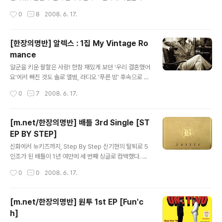
회가 좀처럼 없던 그. 웃음기 싹 빼고 담금질 중이려나 싶었
은 듯 하다. 한국의 대표 모던락 밴드 자우림 또한 새로운 1
작성시간
0
8
2008. 6. 17.
는데 ..
0년을 향한 첫 걸음을 7집 새 앨범으로 힘차게 내딛었다.
그들의 앨범은 짝수와 홀수로 나뉜다고 하는데, 그 법칙이
유효하다면 이번 앨범은 가볍고 찰랑거려야 맞다. 그래서
[한장의명반] 알렉스 : 1집 My Vintage Ro
인지타이틀곡 'Carnival Amour'에서는 현란한 빅밴드와
mance
카랑카랑한 김윤아의 보컬이 무지개처럼 빛난다. 남자 목
글 내용
소리까지 척척 소화하는 김윤아의 다채로운 보컬에 5집 타
알군을 키운 팔할은 사랑! 한참 재밌게 보던 '우리 결혼했어
이틀곡 '하하하쏭'이 떠오르기도 한다. 그러고보니 같은 앨
요'에서 빠진 것도 솔로 앨범, 라디오 '푸른 밤' 후속으로 바
범에 수록되었던 '17171771'과 비슷하다는 제보로 게시
로 나서지 못한 것도 솔로 앨범 때문이었다. 아무리 알군의
작성시간
0
7
2008. 6. 17.
판이 들썩이던데, 비슷한 멜로디가 확실히 있긴 하지만의
인기가 상한가여도 TV와 라디오를 낙으로 삼은 언니들에
도적인 차용이 아닐까 싶..
게 이러한 태도는 분명 마이너스다. 돌아온 알렉스-신애 커
플이 생각보다 환대받지 못한 것도 이 때문일 것이다. 그러
[m.net/한장의명반] 배틀 3rd Single [ST
나 플럭서스의 뮤지션들이 한 곡씩만 던져줘도 기본 이상
EP BY STEP]
은 해 줄 앨범이니일단 들어나보고 원망해야지 어쩌겠나.
글 내용
어쨌든 그 대단한 솔로 앨범이 드디어 나와주었는데, 타이
신화에서 뉴키즈까지, Step By Step 신기현의 탈퇴로 5
틀곡은 생각보다 심심하다. 러브홀릭의 이재학이 작곡한
인조가 된 배틀이 1년 여만에 세 번째 싱글로 컴백했다. 사
심플한 발라드곡 '그대라면'. 알렉스의 특징도, 이재학의 특
실 5인조가 된 것도 이번 앨범을 통해서 저절로 알려진 것
작성시간
0
0
2008. 6. 17.
징도 살아있지 않아 다소 아쉽다. 무엇보다도 버터 느낌의
이나 마찬가지. 신기현 군의 고운 비주얼은 그의 바람대로
알렉스가 전하는 '그대 위해 ..
작품을 통해서 다시 만나길 바라며 곡을 들어보았다. 일단
저 타이틀 Step By Step. 당연히 뉴키즈온더블럭 (New
[m.net/한장의명반] 원투 1st EP [Fun'c
Kids On The Block)이 생각난다. 과연 몇년생까지 이
h]
그룹의 전성기를 기억할 수 있을까. 이렇듯 90년대 전 세
글 내용