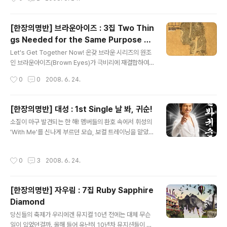
지워진다. 유희열을 필두로 김광진, 김현철, 이승환(스토
리), 정지찬, 노영심, 정재형, 정재일 등 '반가운 뮤지션들로
바짝!' 당긴 반가운 앨범인 것이다. 이들을 섭외하기 위해 D
[한장의명반] 브라운아이즈 : 3집 Two Thin
J를 했던건 아닐까 싶을 정도로. 유희열이 작곡한 첫 곡 '여
gs Needed for the Same Purpose an
기 내 맘속에'는 성시경이 가사를 쓴 모던한 포크 발라드.
글 내용
d 5 Objets
앨범 타이틀과 같아서일까. 이 곡 처럼 힘을 뺀 서른의 성시
Let's Get Together Now! 온갖 브라운 시리즈의 원조
경을 앨범 내내 만날 수 있을거란 기대에 부푼다. 그가 쓴
인 브라운아이즈(Brown Eyes)가 극비리에 재결합하여
성숙한 가사 또한 맑은 건반 소리와 무게감 있는 기타 소리
3집을 내 놓았다. 나얼의 입대로 방송 활동은 하지 않는다
작성시간
0
0
2008. 6. 24.
에 잘 녹..
는 소식 때문인지 재결합 속사정에 대해 말도 많았지만, 가
장 중요한 것은 둘로 갈라졌던 팬들도 너나 할 것 없이 이들
의 새 앨범을 환영하고 있다는 것. 옛 느낌이 밀려오는 인트
[한장의명반] 대성 : 1st Single 날 봐, 귀순!
로 'Your Eyes'에 이어지는 타이틀곡 '가지마 가지마'는
글 내용
소질이 마구 발견되는 한 해! 멤버들의 환호 속에서 휘성의
윤건이 작곡하고, 리쌍의 개리가 작사한 미디엄 템포의 발
'With Me'를 신나게 부르던 모습, 보컬 트레이닝을 맡았던
라드. 클라이막스로 넘어가는 '가지마 가지마'로 윤건이 한
휘성이 자신과 닮은 스타일이라며 얹어주는 멘트, 사무실
껏 분위기를 잡은 뒤, 시원하게 터지는 나얼의 '아직~', 그
로 찾아오는 소녀팬이 가장 많다는 직원의 귀띔. 임원들의
리고 'Baby'에서 절묘하게 한데 뭉치는 하모니가 애절함
작성시간
0
3
2008. 6. 24.
만장일치로 정식 멤버가 되던 날. 이상, 데뷔하면 가장 먼저
을 넘어 감동적이다. 이것이 바로 윤건 혼자서도 안되고, ..
빵 터질 줄 알았던 대성의 연습생 시절이었다. 그런데 어디
보자. 눈 부신 금자켓에 작렬하는 눈웃음, 그리고 궁서체의
[한장의명반] 자우림 : 7집 Ruby Sapphire
세로쓰기에 요상한 낙관. 자켓 이미지를 얼핏 보고는 '귀순
Diamond
용사 대성' 컨셉의 포토샵 작품인 줄 알았다. -_-; 이것이
글 내용
과연 YG의 뜻이란 말인가! 안그래도 너무 잘난 형들에 밀
당신들의 축제가 우리에겐 뮤지컬 10년 전에는 대체 무슨
려 노래도 쭉쭉 안되는 것 같고, 그 좋은 성격도 보여줄 기
일이 있었던걸까. 올해 들어 유난히 10년차 뮤지션들이 많