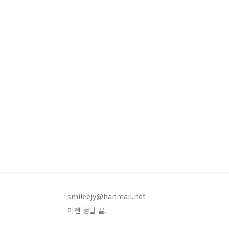
뻐요 (박진영 작사작곡편곡) 박진영 3집
의 BG로 
수록곡 윤수일의 '..
주곡 버전은 
지...-.-
과제. 그지
smileejy@hanmail.net
이젠 정말 끝.