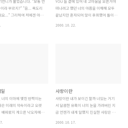
기언니가 물었습니다. "보통 언
YOU 늘 곁에 있어 네 고마움을 모른거야
이라 부르지?" "음... 목도리
떠나려고 했던 너의 아픔을 이해해 모두
터요..." 그리하여 저에겐 아직
끝났지만 혼자되어 많이 후회했어 돌이킬
. 가을타기 1집의 불꽃같은 성
수 없는 걸 알지만 이것만은 기억해주길
.
2000. 10. 22.
 찾아보면 너무 많은 노래들
you're my life in my heart! 나의 마음
는 이 센치함을 감당할 수 없어
속에 살아있는 너의 숨결을 잊지 않을께
집을 만들었습니다. 우선 수록
you're the one in my life! 나와 함께하
.. 1. You - Fish 강현민 작
던 시간들이 네게도 좋은 추억이 되었으
범 전체적으로는 무척 실망스
면 늘 웃고있어 네 소중함을 잊은거야 헤
래도 이 한곡이 아까워서 이
어지자 했던 너의 슬픔을 이해해 모두 끝
 ^^ /you're the one in
났지만 혼자되어 많이 후회했어 돌이킬
/ 2. 8318 - J 제이 2집 中...(요
수 없는 걸 알지만 이것만은 기억해주길
. 윤사라 작사 정재윤 작곡. 사
you're my life in my heart! 나의 마음
내일
사랑이란
들어서 이 노래가 좋은지 잘 몰
속에 살아있는 너의 미소를 잊지 않을께
18의 뜻을 찾아봤더니 무슨 암호
you're the one in my life! 나와 함께하
 너의 이마에 맺힌 반짝이는
사랑이란 내가 보이긴 할까 너있는 거기
--;;; 아시는 분도 있으시..
던 시간들이 네게도 좋은 추억이 되었으
나은 미래의 약속이라고 오랫
서 달콤한 유혹이 너의 눈을 가려버린 지
면 *..
게 배워왔지 게으른 낙오자에게
금 언젠가 내게 말했지 진실한 사랑은 정
다고 누가 만든 약속인지 먼
해진 rule에서 벗어나지 않느거라고 그럴
7.
2000. 10. 17.
가르쳐줘 누굴 위한 미래인지
수도 있겠지 우리의 삶에 정답이란 없는