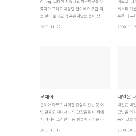
Champ 그대여 지쳤나요 하루하루를 뒤
어느날, 따
쫓다가 그래요 이상한 일이에요 우린 되
제부터 겨울
는 일이 없나요 꼭 두들겨맞은 듯이 상처
두를 때 부
뿐이어도 차마 쓰러질 수 없는 이유를 알
가을인 지금
2000. 11. 22.
2000. 11. 2
기에 다시 일어나 주먹을 쥔다면 그것으
원에 힘입어
로 충분해요 이 거친 세상에 자유를 꿈꾸
과, 넘쳐나
는 그대가 바로 승자에요 어제는 소중했
가을타기 2
던 그대 마음속의 자신이 단숨에 내팽개
곡들을 보시구.
쳐지나요 그리 쉽게 질 순 없어요 꼭 두들
사작곡. 앨
겨맞은 듯이 상처뿐이어도 차마 쓰러질
러웠지만 그
수 없는 이유를 알기에 다시 일어나 주먹
렇게 뿌립니다.
을 쥔다면 그것으로 충분해요 이 거친 세
my life...
상에 자유를 꿈꾸는 그대가 바로 승자에
즘 미는 곡)
문제아
내일은 
요 그대의 마음에 그대가 있다면 그것으
놓고 잘 안
로 충분해요 이 거친 세상에 자유를 꿈꾸
랐다. 83
문제아 아무도 나에겐 관심이 없는 듯 어
내일은 내일
는 그대가 바로 승자에요 가끔씩은 정신
풀이 같이...
떤 말들도 지나쳐 나의 단점들을 내 뒤에
땀방울 더 
을 잃어 다리가 풀리기도 하죠 그럴때면
서 얘기해 소심한 나는 힘들어 가끔은 나
동안 그렇
환상을 봐요 언젠가 우리 승리의 잔을 들
에게 칭찬을 해도 받아들이기엔 익숙치못
내일이란 없
2000. 10. 17.
2000. 10. 1
그날을 * 이적..
해 난 아무리 잘 해보려고 해도 언제나 알
저 나에게 