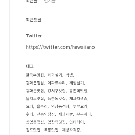
최근글
인기글
최근댓글
Twitter
https://twitter.com/hawaiiancouple
태그
칼국수맛집
제과실기
빅뱅
광화문점심
아파트수리
제빵실기
광화문맛집
강서구맛집
등촌역맛집
을지로맛집
등촌동맛집
제과자격증
요리
올수리
역삼동점심
부부요리
수리
선릉역점심
제과제빵
부부취미
상암동점심
염창역맛집
인테리어
김포맛집
목동맛집
제빵자격증