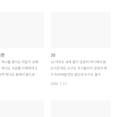
 궁금해 내일은 내일일 뿐이
것 오랫동안 꿈꿔온 사랑이 다를수도 있
뿐인 나의 오늘이 어느새 기억
겠지 들어와 나의 사랑은 함께 숨쉬는 자
지려 하는데 너의 눈가에 맺
유 애써 지켜야하는 거라면 그건 이미 사
 눈물은 다가올 승리의 약속
랑이 아니지 너도 울게줄 알고 있었다면
랫동안 그렇게 배워왔지 힘없는
난 너를 절대로 떠나보내지 않았을텐데
 행복이란 없다고 누가 만든
스스로 만든 약속을 어긴건 너이지만 괜
저 나에게 가르쳐줘 누굴 위
찮아 결국은 이별까지도 사랑인걸 우리의
 그것도 내겐 궁금해 눈물은
삶에 정답이란 없는 것 오랫동안 꿈꿔온
배편
30
야 단 하나뿐인 나의 삶에는
사랑이 다를수도 있겠지 짧았던 나의 사
사람이 아직 더 많이 있으니
랑은 이렇게 끝나지만 손끝에 새겨진 너
 하나둘 쌓이는 마음의 오해
30 아무도 내게 묻지 않았어 어디에서 왔
이 내겐 더 소중하지 서투른
의 모습 나는 결코 잊지 않을테니 * 박창
는 하나도 서로를 이해하려고
는지조차도 누구도 귀기울이지 않았어 목
 더 소중하지 * 박창학 작사
학 작사 윤상 작곡 윤상 이번 앨범 중에
거야 하나도 꿈에서 꿈으로 마
이 터져버릴것만 같은데 누구도 울지 않
상 이번 앨범 중에서... 역
서... 멋지다. ㅠ.ㅠ 이젠 정말 끝.
면 좋을텐데 미안해. 몰랐어.
을거야 설령 내가 없어져버린데도 아무도
.
2000. 7. 17.
던 뜨거웠던 마음따윈 하나도
오지 않을거야 조그맣고 초라한 내 무덤
밤에 날 보던 눈빛에도 비추지
엔 겁탈하듯 엄습한 공포를 들으며 막힌
 내게도 조금은 보여주면 좋았
상자속 안에서 거룩한 그 누군가의 손길
 맘 나도 알았었다면 그런 맘
을 기다려 난 오늘도 기다려 저 30번이 달
다면.. 하나둘 어긋난 단어의
리는 커다란 다리 밑엔 누군가가 쓰러져