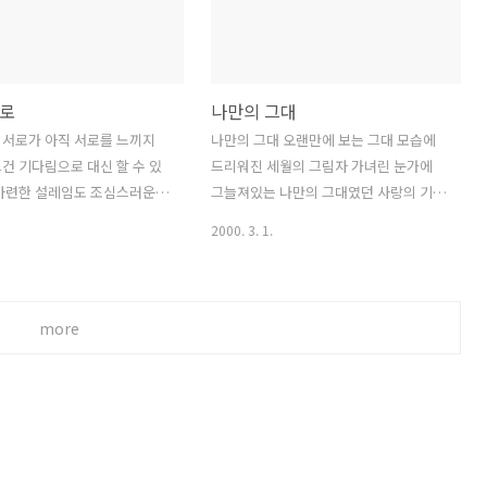
우리는 하나도 서로를 이해할
있는 사람은 왠지 어디서 꼭 본것만 같아
거야 그랬던거야 그래서 몰랐
겁탈하듯 엄습한 공포를 들으며 막힌 상
향했던 안타깝던 마음따윈 하나
자속 안에서 거룩한 그 누군가의 손길을
웃어도 어쩔수 없던거잖아 아
기다려 난 오늘도 기다려 뚜뚜 뚜뚜뚜 뚜-
로
나만의 그대
해봐도 상처는 싫었어 어쩔수
뚜- 뚜뚜 뚜뚜뚜 뚜-뚜- 두 뚜 뚜두 뚜-뚜-
그렇게 아무것도 모르니? 그
두 뚜 뚜두 뚜-뚜- * 델리스파이스 3집 중
 서로가 아직 서로를 느끼지
나만의 그대 오랜만에 보는 그대 모습에
도 몰랐니? 몰랐어 하나도. *
에서 김민규 작사 작곡 30을 서른으로 읽
건 기다림으로 대신 할 수 있
드리워진 세월의 그림자 가녀린 눈가에
작곡 자우림 3집 중에서... 처
어야할지 삼십으로 읽어야할지 몰라서 쳐
 아련한 설레임도 조심스러운
그늘져있는 나만의 그대였던 사랑의 기억
그냥 좋았던 곡. 델리스파이스
다보게 되었다. 30번이 달리는..
금 천천히 익숙해지면 시작이라
들 무슨 말을 할까 망설이다가 아무런 의
2000. 3. 1.
죠 사랑이에요 기억해둬요 기다
미없는 일상의 얘기만 미소짓는 입가에
걸요 서로에게 힘이 될 수 있
흔들거리는 나만의 그대였던 사랑의 추억
이 안아줄께요 머물러줘요 내게
들 왜 몰랐을까 시간의 흐름을 한숨속에
 여기에 있을께요 서로의 꿈
지나간 아쉬운 나날들 왜 몰랐을까 그대
more
 있도록 지켜봐주기로 해요 *
의 진실을 단 한번만이라도 간직하고파
 홍성규 작편곡 박상욱 노래
그대의 작은 진실을 거짓없는 우리 사랑
ST 중에서 카이스트 전원교체
을... * 김종진 작사 한상원 작곡 봄여름가
채 가시지 않은. 이 노래 한곡과
을겨울 5집중에서. 95년 재수할때 듣고
 가격을 저울질 하느라 머리굴
또 듣던 몇개의 테입들. 이승환 솔리드 서
 때도 ... 요즘 애틋한 사연
태지 이소라... 그리고 오랜만에 다시 좋