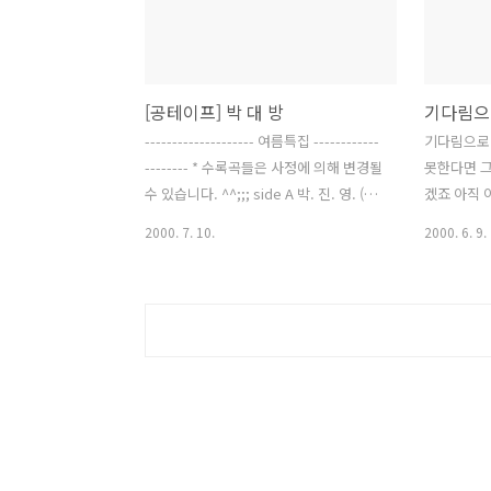
노래를 접하면 다시 김광진이 좋아지고..
선택속에 
그래도 편곡은 용준아저씨가 했다!!! /헤
수가 없던
어짐은 견딜수 있을거야. 사는동안 한번
어. 나를 
은 있을테니.. 하지만 이렇게 쉽게 잊혀지
도 말해도 
[공테이프] 박 대 방
기다림으
는건 슬퍼.../ (맞어.. ㅠ.ㅠ) 2. 변해가는
무리 생각
그대 - 이승환 (4집) 가을에... 이 노래 들
없는거잖아 
-------------------- 여름특집 ------------
기다림으로
으면 걸음이 빨라지고 심장이 뛰면서 갑
렇게 아무것
-------- * 수록곡들은 사정에 의해 변경될
못한다면 그
자기 너무 슬퍼집니다. ..
김윤아 작사 
수 있습니다. ^^;;; side A 박. 진. 영. (JY
겠죠 아직
음 반주가 
PARK) 1. 그녀는 예뻤다. (박진영 작사작
까닭에 조
2000. 7. 10.
2000. 6. 9.
의 3..
곡편곡) 박진영 3집 수록곡. 설명이 필요
말할수 있
없는 노래. 다들 잘 아시는... 조규찬의 코
림의 선물인
러스가 아주 쓰러지게 만든다. 2. 괜찮아
도록 따뜻
요. (박진영 작사작곡편곡) 김건모 6집 수
오세요 항상
록곡, 스네어드럼인가??? 그 소리가 쫌 튀
을 나눌 수
지만 요사이 들어본 김건모 노래중 젤 낫
현경석 작사
다. 3. 애수 (박진영 작사, 박진영 유건형
카이스트 O
작곡편곡) god 2집 수록곡. 언타이틀의
의 충격이 
유건형과 같이 만든 곡이다. 역시 유명한
시디한장의
곡이니 설명이 필요없을 듯... 4. 그댄 예
리고 난리치던