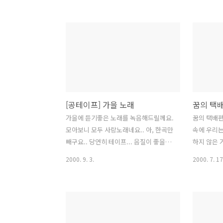
아주는 사람없고 소용이 없어 어렸을 땐
그것도 내겐
이렇지 않았는데 지금은 왜 그런지 모르
야 단 하나
겠어 자신이 없어 이젠 좋은 나를 찾고 싶
저편에 사라
어 언젠가 이렇게 생각도 했었지 '이젠 포
힌 반짝이는
기해 버릴까' 남들의 마음에 들게 노력하
이라고 오
는 것 그런 짐들을 벗을까 하기싫은 일도
패배자에게
무리한 일도 거절과 변명에 익숙치 못해
싸움인지 먼
난 아무리 잘 해보려고 해도 언제나 알아
한 행복인지
[공테이프] 가을 노래
꿈의 택
주는 사람없고 소용이 없어 어렸을 땐 이
눈물일 뿐이
렇지 않았는데 지금은 왜 그런지 모르겠
사랑해야할 
가을에 듣기좋은 노래를 녹음해드릴께요.
꿈의 택배편
어 자신이 없어 이젠 좋은 나를 찾고 싶어
초라한 오늘
모아보니 모두 사랑노래네요.. 아, 한곡만
속에 우리
* 박용준 작사 더클래식 1집 중에서 이젠
사랑이 내겐
빼구요.. 당연히 테이프... 음질이 좋을지
하지 않은 
좋은 나를 찾아주는 곳을 찾아서~ ..
윤상 작곡 윤
는 저도 잘.. (접때 받아가신 분들께 물어
음이 전해지
2000. 9. 3.
2000. 7. 17
시... 이..
보세여^^*) side a 1. 시간이 사랑을 잊은
나를 향했
이야기 - 더클래식 (3집) 이 노래 노래방에
비오던 날 
도 있어요. 신기하죠. (제가 부른걸 들은
않았었잖아
사람들도 있답니다. 하핫^^) 김광진보다
을텐데 그런
박용준이 더 좋다가도... 이렇게 쓸쓸한
내게 열었었