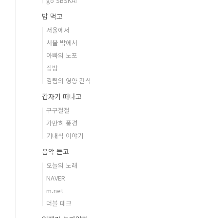
go SBSKAI
밥 먹고
서울에서
서울 밖에서
아빠의 노포
집밥
김팀의 영양 간식
갑자기 떠나고
구구절절
가만히 풍경
기내식 이야기
음악 듣고
오늘의 노래
NAVER
m.net
더블 데크