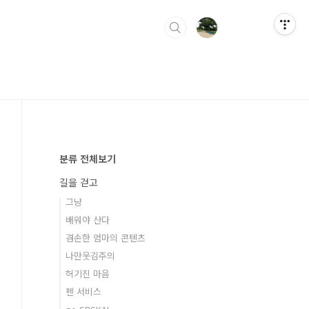
분류 전체보기
길을 걷고
그냥
배워야 산다
겸손한 엄마의 콘텐츠
나만웃김주의
허기진 마음
펜 서비스