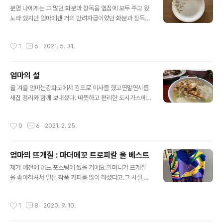
글 내용
분명 나에게는 그 많던 화분과 장독을 옆집에 모두 주고 왔
노라 했지만 엄마에겐 거의 반려자급이었던 화분과 장독을
모조리 처분할 수는 없는 법. 작은 거실장 옆에 옹기종기 자
리한 최종병기 화분들을 보며 아, 엄마가 이것을 좀 더 애정
작성시간
1
6
2021. 5. 31.
하셨구나 짐작만 할 뿐이었다. 그런데... 너. 화분받침이 낯
익구나. 엄마, 이 접시... 응! 엄마 혼수접시~ 이 귀한 접시를
화분 받침으로 쓴다고? 하도 이사를 다니다보니 그렇게 되
엄마의 설
었네... 사은품으로 받은 중국산 접시는 고이 모셔왔으면서
글 내용
ㅠㅠ 그건 새거니까 ㅎㅎㅎ 어머네엠!!!!!!! ㅠㅠㅠㅠㅠㅠ 접
올 겨울 엄마는강화도에서 김포로 이사를 했고연말연시를
시에 맞게 양이 더 늘어났네요? 장미는 어디에 이젠 정말
새집 정리와 함께 보내셨다. 따뜻하고 편리한 도시가스에
끝.
감탄하고정돈된 공원과 안전한 거리에 안도하고한결 나아
진 장보기와 교통편에 행복해하셨다. 매서운 강추위에 가
작성시간
0
6
2021. 2. 25.
슴을 쓸어내렸고 (럭키)경기도 재난지원금을 받았고 (럭키)
5인 이하 집합금지 명령이 내려졌지만그 어느 때보다 넉넉
한 마음으로 설을 맞은 엄마. 엄마. 그런데 뒤에 뭐가 더 보
엄마의 뜨개질 : 마더메꼬 트로피칼 울 베스트
이는데요.이게 메인이 아닌 것 같은데요. 아니 아니 그거 말
글 내용
고... 아, 이거는 그냥 밥반찬이지. 갑자기 해산물이 빠지면
제가 예전에 어느 포스팅에 썼을 거에요.할머니가 뜨개질
섭섭하니까 대명항에 다녀왔지.(대명항이요?!!!!!) https://
을 좋아하셔서 일본 작품 카피를 많이 하셨다고.그 시절,열
place.map.kakao.com/7824340대명항대명포구경
정 가득했던 인천 뜨개방에서 시작한 작품을 오늘 소개할
기 김포시 대곶면 대명항1로 109 (대곶면 대명리 551-5)
게요 ㅋㅋㅋ 이건 할머니가 떠 주신 작품입니다.사진 예쁘
작성시간
1
8
2020. 9. 10.
place..
게 나오라고 졸업식에도 입고 갔었지요.중학교 들어가서
멋부리기 직전까지진짜 마르고 닳도록 입었던 것 같아요.