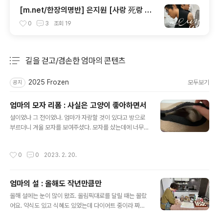
[m.net/한장의명반] 은지원 [사랑 死랑 思
랑]
0
3
조회
19
길을 걷고/겸손한 엄마의 콘텐츠
분류 전체보기
주요 글 목록
2025 Frozen
모두보기
공지
엄마의 모자 리폼 : 사실은 고양이 좋아하면서
글 내용
설이었나 그 전이었나. 엄마가 자랑할 것이 있다고 방으로
부르더니 겨울 모자를 보여주셨다. 모자를 샀는데에 너무
밋밋해서 수만 놓아봤어. (뭔가를 먹고 있음...) 엉망이니까
웃지 말고! (우걱우걱...) 자세히 보지 말라니까!!! 아니요. 귀
작성시간
0
0
2023. 2. 20.
엽습니다. 이젠 정말 끝.
엄마의 설 : 올해도 작년만큼만
글 내용
올해 설에는 눈이 많이 왔죠. 올림픽대로를 달릴 때는 몰랐
어요. 약식도 있고 식혜도 있었는데 다이어트 중이라 짜증
만 오지게 내고 사진을 못찍었어요;;; 격리 중에 다시 보니