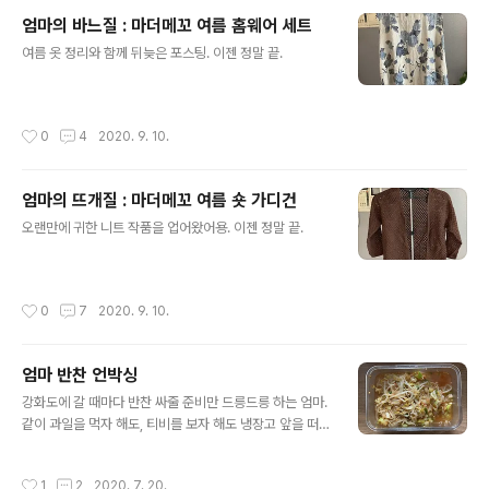
이걸 입고 나가면 동네 어르신부터 학교 선생님까지 다들
엄마의 바느질 : 마더메꼬 여름 홈웨어 세트
한번씩 만져보곤 했죠.할머니에게는 늘 꼴찌인 저였지만
글 내용
이 옷 한 벌로 갑자기 사랑받는 기분이 들었는지 ㅋㅋㅋ입
여름 옷 정리와 함께 뒤늦은 포스팅. 이젠 정말 끝.
는 내내 엄청 행복하고 당당했던 것 같아요. 그러다가 사춘
기 때, 미치게 촌스럽다는 반 친구의 말을 듣고그날로 벗어
던진 옷입니다. ;;;어디로 갔는지도 모르겠어요. (아아 십대
작성시간
0
4
2020. 9. 10.
란 ㅠㅠ) 원작자가 누구인지, 원본이 어딨는..
엄마의 뜨개질 : 마더메꼬 여름 숏 가디건
글 내용
오랜만에 귀한 니트 작품을 업어왔어용. 이젠 정말 끝.
작성시간
0
7
2020. 9. 10.
엄마 반찬 언박싱
글 내용
강화도에 갈 때마다 반찬 싸줄 준비만 드릉드릉 하는 엄마.
같이 과일을 먹자 해도, 티비를 보자 해도 냉장고 앞을 떠나
지 못하는 엄마. 여름이라 이집저집 야채들이 넘쳐나서 그
게 우리집까지 오네. 네. 어머니! 저에게 다 주십시오!!! 아,
작성시간
1
2
2020. 7. 20.