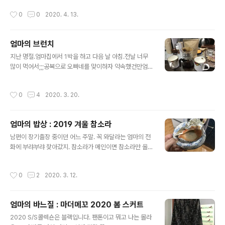
지만;;; 오랜만에 만날 손주들을 향한 엄마의 인사로 봐 주
작성시간
0
0
2020. 4. 13.
어야겠지. 가까이서 보니 조화처럼 정교하고 아름답구나.
밥을 거하게 먹은 후, 조카들은 카드놀이를 시작했다. 원카
드만 겨우 하던 아이들이 이제 포카를 치기 시작한다.;;; 코
엄마의 브런치
로나는 아이들을 잡기의 신으로 만들었다. 그러는 동안 엄
글 내용
마는 과일을 깎고 차를 내오고 더 해줄 게 없을까 발만 동
지난 명절.엄마집에서 1박을 하고 다음 날 아침.전날 너무
동. "저수지 언덕길에 사구라가 한창인데 보러 갈래?" "사
많이 먹어서;;;공복으로 오빠네를 맞이하자 약속했건만엄
구라가 뭐에요. 할머니?" 강화도 온수리 새빛교회와 강남
마는 부스럭부스럭 뭔가를 준비하셨다. 작년 봄, 미국 오빠
중학교 사잇길입니다. 쭉 걷다보면 길정저수지가 나오지
집. 그랬구나. 엄마도 명절엔 이런 게 땡겼구나.이젠 정말
작성시간
0
4
2020. 3. 20.
요. 사실 이 근처 ..
끝.
엄마의 밥상 : 2019 겨울 참소라
글 내용
남편이 장기출장 중이던 어느 주말. 꼭 와달라는 엄마의 전
화에 부랴부랴 찾아갔지. 참소라가 메인이면 참소라만 올
리지 뭐가 이렇게 많아! 너가 잘 먹으니까... 인정 이젠 정말
끝.
작성시간
0
2
2020. 3. 12.
엄마의 바느질 : 마더메꼬 2020 봄 스커트
글 내용
2020 S/S콜렉숀은 블랙입니다. 팬톤이고 뭐고 나는 몰라