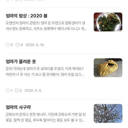
이걸로 전을 부쳐서 저 양념 간장에 찍어먹으라는 뜻이군
요. 하지만 엄마. 저는 평일에 전을 부쳐먹을 수 없어요 ㅠ
ㅠ 아마 주말에도 힘들 것 같아요 ㅠㅠ 엄마딸이 제육볶음
엄마의 밥상 : 2020 봄
이랑 갈비찜은 잘하는데 부침개를 못하더라구요;;; (그래서
글 내용
고구마 가루는 냉동실로) 그나저나 엄마. 삼시세끼 물말아
오랜만에 엄마의 콘텐츠! 엄마 집 뒤편으로 문화센터가 생
서 부지런히 먹어도 다 못먹을 양이네요. (이미 냉장고에 그
겨수영도 등록하고, 사주도 등록해서 재미나게 다니고 계
전 장아찌들로 가득함;;;) 장아찌 만두가 괜히 나온 게 아님.
셨는데 코로나 때문에 기약 없는 휴강이 계속되었다.그렇
이젠 정말 끝.
게 코로나와 함께 섬에 폭 안겨 살았던 엄마의 봄. 다행히도
작성시간
0
4
2020. 6. 16.
강화도엔 확진자가 거의 없었고 (앞으로도 없어야 하는데!)
날씨도 점점 따뜻하게 풀리자엄마는 매일 뒷산에 올라 평
소와 같이 나물을 캐셨다.냉이를 많이 얼려 놓았으니 올 때
엄마가 물려준 옷
주겠다 하시던 어느 봄날. 반찬 없는 어느 봄날...이젠 정말
글 내용
끝.
집에 가려는데 엄마가 옷 보따리를 주셨다. 이게 뭐에요?
저번에 너 옷 사는 거 보고 좀 찾아봤어. 엄마 옷을 입으라
고??? (사실 입어도 될 나이다;;) 하도 검정색만 입으니까
그냥... 엄청 보관을 잘했네. 보풀 하나 없네. 옛날 니트가 실
작성시간
1
2
2020. 5. 5.
이 좋아서 그래. 요즘에는 이런 실이 없어. 딸에게 잔소리
안들으려 고민하며 고른 티가 팍팍! (ㅜㅜ) 놀랍게도 다 잘
입을 것 같다. 팥죽색도, 금단추도 볼수록 빠져드네. 중년이
엄마의 사구라
니까요. 이젠 정말 끝.
글 내용
강화도에 흔하고 흔한 벚나무. 이맘때 강화도에 가면 덜 핀
꽃길, 활짝 핀 꽃길, 후두둑 떨어지는 꽃길 모두 볼 수 있다.
오늘은 조카들을 데리고 강화에 가는 날. 꽃은 꺾으면 안되