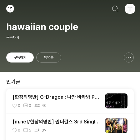
검색하기
티스토리
hawaiian couple
구독자
4
구독하기
방명록
신고하기 레이어
열기
인기글
[한장의명반] G-Dragon : 나만 바라봐 Par
t.2
0
0
조회
40
[m.net/한장의명반] 원더걸스 3rd Single
[So Hot]
0
5
조회
39