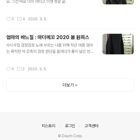
요. 그건 바로 너의 아미고 이젠 정말 끝.
작성시간
0
4
2020. 3. 5.
엄마의 바느질 : 마더메꼬 2020 봄 원피스
글 내용
사시사철 검정검정 노래 부르는 나를 위해 작년 여름 엄마
는 묵직한 마 감촉의 검정 원단을 들여다가 품이 넓은 반팔
원피스를 만들어주셨다. 며칠 입고 출근해본 결과 생각보
다 덥고 목 부분이 자꾸 뒤로 넘어가는 느낌? 앞뒤를 잘못
작성시간
0
2
2020. 3. 5.
입었나 계속 신경쓰이는 그 느낌에 손이 가지 않았고 고민
끝에 수정을 요청 드렸다. 그리고 올해. 오오. 저는 좋습니
다 ㅋㅋㅋ 어차피 여름 옷 치고는 좀 무겁고 꺼맸는데 이렇
더보기
게 수선해 주시면 티셔츠와 함께 봄부터 입을 수 있지요. 목
뒤로 넘어가는 이유를 알았어. 품이 너무 크면 뒤로 넘어가
더라고. 그래용? (갸우뚱) 모두가 사랑이에요. 이젠 정말
끝.
의안내
티스토리
로그인
고객센터
© Daum Corp.