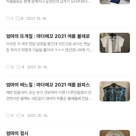
작품활동도 함께 뜸해지나 싶었는데 갑자기 오다주웠다 느
인천 뜨개방에서 시작한 작품을 오늘 소개할게요 ㅋㅋㅋ
낌으로 후루룩 던진 꾸러미. 사실 엄마 집에는 나와 새언니
이건 hawaiiancouple.com 올해는 자주 입고 피드백도
가 탐내는 소품들이 좀 있었는데... 아무리 달라해도 졸작이
잔뜩 주어야겠다고 결심. 겨울인가봐요. (둥둥둥~ ♬) 이젠
작성시간
1
8
2021. 10. 16.
라 줄 수 없다는 대답뿐. 네네. 지금 집에 필요해서 만드신
정말 끝.
거니까 일단 참고요. 이사만 가 보아요. 그때는 제가!!! ...이
런 마음이었는데, 어느 날 갑자기 소품스러운 선물꾸러미
엄마의 뜨개질 : 마더메꼬 2021 여름 볼레로
를 주는 것이다. 아, 이번에도 경선언니의 실 기증!!! 아끼는
글 내용
바람막이라도 하나 희생되었을까봐 (바람막이면 그걸 나
이사온 지 겨우 한달 넘었을 뿐인데 사진으로 보이는 옛날
주지 하는 마음도 살짝 ㅋㅋㅋ) 뭡니까! 뭡니까! 계속 취조
집 벽지가 저렇게 거슬릴 줄이야 ㅋㅋㅋ 경선언니에게 기
하니 안쓰는 보조 가방이라고는 하는데 보조가방이라... 노
증받은 실로 짠 대망의 첫 작품! 사진으로 다시 보니 감동이
스 보조가방이라... 음 ㅋㅋ 잘 모르겠는데... ㅋㅋㅋ 그저 애
지만 사실 이건 엄마가 여름마다 짜 입으시는 스타일로 내
작성시간
0
4
2021. 10. 16.
슬레저..
겐 무척 익숙하다. ㅋㅋㅋ 이제 나에게도 이것이 내려왔구
나 하는, 무게감이 느껴지는 옷이었다. 엄마... 이거 너무 하
얀데. 내 피부랑 안받아요. 맥주에 담가. 네? 이젠 정말 끝.
엄마의 바느질 : 마더메꼬 2021 여름 원피스
글 내용
매번 힘들어서, 또는 눈이 안보여서 이젠 더 못만들겠다 선
언하지만 올해도 어김없이 엄마의 작품은 몰래몰래 전달되
었다. 집에서만 입으라는 당부와 함께. 어머니 저는 아직 마
담이 될 준비가... 이젠 정말 끝. 덕분에 옷장은 넘쳐만 갑니
작성시간
0
6
2021. 10. 16.
다.
엄마의 접시