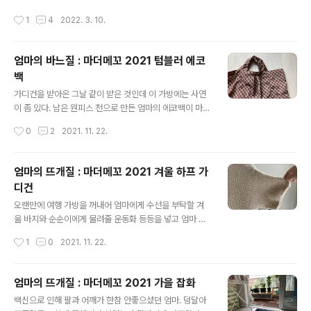
여러모로 울컥울컥 ㅠㅠ 이젠 정말 끝.
작성시간
1
4
2022. 3. 10.
엄마의 바느질 : 마더메꼬 2021 텀블러 에코
백
글 내용
가디건을 받아온 그날 같이 받은 것인데 이 가방에는 사연
이 좀 있다. 남은 원피스 천으로 만든 엄마의 에코백이 마음
에 들어서 또 남은 자투리가 생기면 텀블러 가방을 만들어
작성시간
0
2
2021. 11. 22.
달라고 했었다. 장을 계속 보겠습니다. 이젠 정말 끝.
엄마의 뜨개질 : 마더메꼬 2021 겨울 하프 가
디건
글 내용
오랜만에 여행 가방을 꺼내어 엄마에게 수선을 부탁할 겨
울 바지와 순순이에게 물려줄 운동화 등등을 넣고 엄마 집
으로 향했다. 그리고 생각지도 못한 신작을 받았다. 이전의
작성시간
1
0
2021. 11. 22.
알록달록 베스트를 생각하면 너무나 일상복이라 https://h
awaiiancouple.com/1686?category=703824 엄
마의 뜨개질 : 마더메꼬 트로피칼 울 베스트 제가 예전에 어
엄마의 뜨개질 : 마더메꼬 2021 가을 잡화
느 포스팅에 썼을 거에요. 할머니가 뜨개질을 좋아하셔서
글 내용
백신으로 인해 팔과 어깨가 한참 안좋으셨던 엄마. 덩달아
일본 작품 카피를 많이 하셨다고. 그 시절, 열정 가득했던